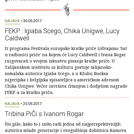
NAJAVA
• 30.05.2017.
FEKP : Igiaba Scego, Chika Unigwe, Lucy
Caldwell
Iz programa Festivala europske kratke priče izdvajamo 'Sat
u radionici priče' na kojem će Lucy Caldwell i Ivana Rogar
razgovarati o svojem iskustvu pisanja kratke priče. U
Talijanskom institutu za kulturu gostuje talijansko-
somalska autorica Igiaba Scego, a u Klubu Booksa
nigerijska i belgijska spisateljica s američkom adresom
Chika Unigwe. Večer završava čitanjem i dodjelom nagrade
FEKP-a za kratku priču.
NAJAVA
• 25.05.2017.
Tribina PiČi s Ivanom Rogar
Što piše, kako to i zašto radi jedna od najperspektivnijih
autorica mlađe generacije i ovogodišnja dobitnica Kamova