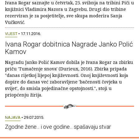
Ivana Rogar saznajte u četvrtak, 25. svibnja na tribini Piči u
knjižnici Vladimira Nazora u Zagrebu. Drugi dio tribine
rezerviran je za posjetitelje, sve skupa moderira Sanja
Vučković.
VIJEST
• 17.11.2016.
Ivana Rogar dobitnica Nagrade Janko Polić
Kamov
Nagradu Janko Polić Kamov dobila je Ivana Rogar za zbirku
priču 'Tumačenje snova' (Durieux, 2016). Zbirka pripada
"danas rijetkoj lijepoj književnosti. Onoj književnosti koja
dopire do danas već zaboravljene 'bačenosti čovjeka u
svijet', do smisla pojedinačne opstojnosti.", stoji u
priopćenju žirija.
NAJAVA
• 29.07.2015.
Zgodne žene... i ove godine... spašavaju stvar