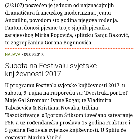
(3/2107) posvećen je jednom od najznačajnijih
dramatičara francuskog modernizma, Jeanu
Anouilhu, povodom sto godina njegova rođenja.
Fantom donosi pjesme troje sjajnih pjesnika,
sarajevskog Mirka Popovića, splitsku Sanju Baković,
te zagrepčanina Gorana Bogunovića...
NAJAVA
• 09.09.2017.
Subota na Festivalu svjetske
književnosti 2017.
U programu Festivala svjetske književnosti 2017. u
subotu, 9. rujna na rasporedu su: 'Dvostruki portret'
Maje Gal Štromar i Ivane Rogar, te Vladimira
Tabaševića & Kristiana Novaka, tribina
'Razotkrivanje' s Igorom Štiksom i svečano zatvaranje
FSK-a uz rođendansku proslavu 15 godina Frakture i
5 godina Festivala svjetske književnosti. U Splitu će
gostovati Marina Vujčić.