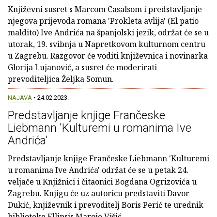
Književni susret s Marcom Casalsom i predstavljanje
njegova prijevoda romana 'Prokleta avlija' (El patio
maldito) Ive Andrića na španjolski jezik, održat će se u
utorak, 19. svibnja u Napretkovom kulturnom centru
u Zagrebu. Razgovor će voditi književnica i novinarka
Glorija Lujanović, a susret će moderirati
prevoditeljica Željka Somun.
NAJAVA
• 24.02.2023.
Predstavljanje knjige Frančeske
Liebmann 'Kulturemi u romanima Ive
Andrića'
Predstavljanje knjige Frančeske Liebmann 'Kulturemi
u romanima Ive Andrića' održat će se u petak 24.
veljače u Knjižnici i čitaonici Bogdana Ogrizovića u
Zagrebu. Knjigu će uz autoricu predstaviti Davor
Dukić, književnik i prevoditelj Boris Perić te urednik
biblioteke Ellipsis Maroje Višić.