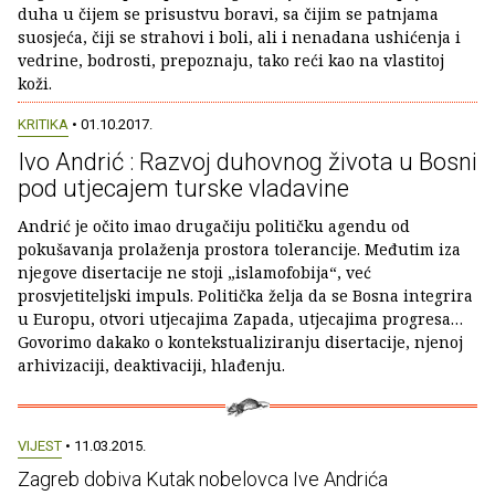
duha u čijem se prisustvu boravi, sa čijim se patnjama
suosjeća, čiji se strahovi i boli, ali i nenadana ushićenja i
vedrine, bodrosti, prepoznaju, tako reći kao na vlastitoj
koži.
KRITIKA
• 01.10.2017.
Ivo Andrić : Razvoj duhovnog života u Bosni
pod utjecajem turske vladavine
Andrić je očito imao drugačiju političku agendu od
pokušavanja prolaženja prostora tolerancije. Međutim iza
njegove disertacije ne stoji „islamofobija“, već
prosvjetiteljski impuls. Politička želja da se Bosna integrira
u Europu, otvori utjecajima Zapada, utjecajima progresa…
Govorimo dakako o kontekstualiziranju disertacije, njenoj
arhivizaciji, deaktivaciji, hlađenju.
VIJEST
• 11.03.2015.
Zagreb dobiva Kutak nobelovca Ive Andrića