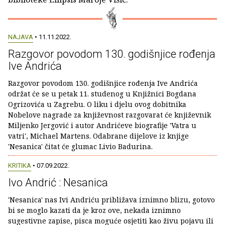
NAJAVA
• 11.11.2022.
Razgovor povodom 130. godišnjice rođenja
Ive Andrića
Razgovor povodom 130. godišnjice rođenja Ive Andrića
održat će se u petak 11. studenog u Knjižnici Bogdana
Ogrizovića u Zagrebu. O liku i djelu ovog dobitnika
Nobelove nagrade za književnost razgovarat će književnik
Miljenko Jergović i autor Andrićeve biografije 'Vatra u
vatri', Michael Martens. Odabrane dijelove iz knjige
'Nesanica' čitat će glumac Livio Badurina.
KRITIKA
• 07.09.2022.
Ivo Andrić : Nesanica
'Nesanica' nas Ivi Andriću približava iznimno blizu, gotovo
bi se moglo kazati da je kroz ove, nekada iznimno
sugestivne zapise, pisca moguće osjetiti kao živu pojavu ili