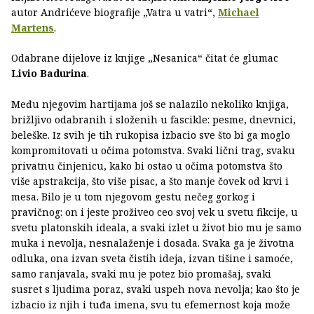
autor Andrićeve biografije „Vatra u vatri“,
Michael
Martens
.
Odabrane dijelove iz knjige „Nesanica“ čitat će glumac
Livio Badurina
.
Među njegovim hartijama još se nalazilo nekoliko knjiga,
brižljivo odabranih i složenih u fascikle: pesme, dnevnici,
beleške. Iz svih je tih rukopisa izbacio sve što bi ga moglo
kompromitovati u očima potomstva. Svaki lični trag, svaku
privatnu činjenicu, kako bi ostao u očima potomstva što
više apstrakcija, što više pisac, a što manje čovek od krvi i
mesa. Bilo je u tom njegovom gestu nečeg gorkog i
pravičnog: on i jeste proživeo ceo svoj vek u svetu fikcije, u
svetu platonskih ideala, a svaki izlet u život bio mu je samo
muka i nevolja, nesnalaženje i dosada. Svaka ga je životna
odluka, ona izvan sveta čistih ideja, izvan tišine i samoće,
samo ranjavala, svaki mu je potez bio promašaj, svaki
susret s ljudima poraz, svaki uspeh nova nevolja; kao što je
izbacio iz njih i tuđa imena, svu tu efemernost koja može