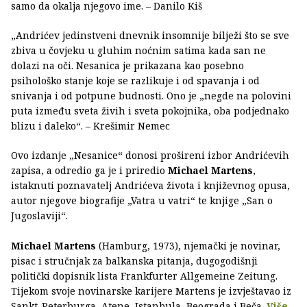
samo da okalja njegovo ime. – Danilo Kiš
„Andrićev jedinstveni dnevnik insomnije bilježi što se sve
zbiva u čovjeku u gluhim noćnim satima kada san ne
dolazi na oči. Nesanica je prikazana kao posebno
psihološko stanje koje se razlikuje i od spavanja i od
snivanja i od potpune budnosti. Ono je „negde na polovini
puta između sveta živih i sveta pokojnika, oba podjednako
blizu i daleko“. – Krešimir Nemec
Ovo izdanje „Nesanice“ donosi prošireni izbor Andrićevih
zapisa, a odredio ga je i priredio
Michael Martens
,
istaknuti poznavatelj Andrićeva života i književnog opusa,
autor njegove biografije „Vatra u vatri“ te knjige „San o
Jugoslaviji“.
Michael Martens
(Hamburg, 1973), njemački je novinar,
pisac i stručnjak za balkanska pitanja, dugogodišnji
politički dopisnik lista Frankfurter Allgemeine Zeitung.
Tijekom svoje novinarske karijere Martens je izvještavao iz
Sankt-Peterburga, Atene, Istanbula, Beograda i Beča.
Više