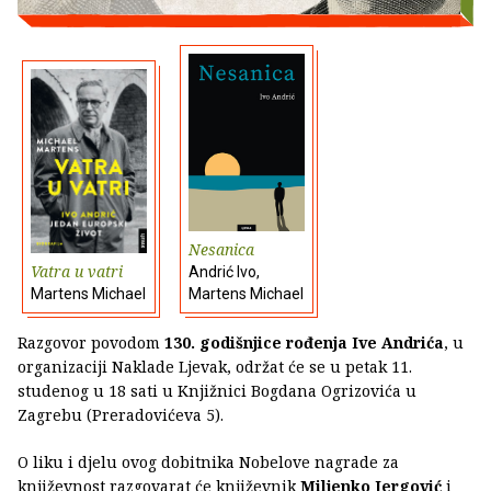
Nesanica
Vatra u vatri
Andrić Ivo,
Martens Michael
Martens Michael
Razgovor povodom
130. godišnjice rođenja Ive Andrića
, u
organizaciji Naklade Ljevak, održat će se u petak 11.
studenog u 18 sati u Knjižnici Bogdana Ogrizovića u
Zagrebu (Preradovićeva 5).
O liku i djelu ovog dobitnika Nobelove nagrade za
književnost razgovarat će književnik
Miljenko Jergović
i