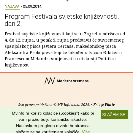
NAJAVA
• 05.09.2014.
Program Festivala svjetske književnosti,
dan 2.
Festival svjetske književnosti koji se u Zagrebu održava od
4. do 12. rujna, u petak 5. rujna predstavit će suvremenog
španjolskog pisca Javiera Cercasa, makedonskog pisca
Aleksandra Prokopieva koji će također s Ivicom Ðikićem i
Francescom Melandri sudjelovati u diskusiji Politika i
književnost.
Moderna vremena
Sva prava pridržana © MV Info d.o.o. 2026. • Kriv je
Fiktiv
Mvinfo.hr koristi kolačiće („cookies“) kako bi
SLAŽEM SE
O nama
•
Pomoć
•
Uvjeti korištenja
•
RSS kanali
vam pružio bolje korisničko iskustvo.
Nastavkom pregleda mvinfo.hr stranica
Potraži nas na:
slažete se sa korištenjem kolačića.
Više