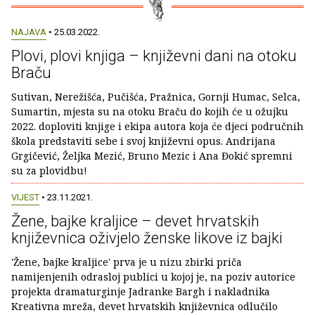
NAJAVA
• 25.03.2022.
Plovi, plovi knjiga – književni dani na otoku
Braču
Sutivan, Nerežišća, Pučišća, Pražnica, Gornji Humac, Selca,
Sumartin, mjesta su na otoku Braču do kojih će u ožujku
2022. doploviti knjige i ekipa autora koja će djeci područnih
škola predstaviti sebe i svoj književni opus. Andrijana
Grgičević, Željka Mezić, Bruno Mezic i Ana Đokić spremni
su za plovidbu!
VIJEST
• 23.11.2021.
Žene, bajke kraljice – devet hrvatskih
književnica oživjelo ženske likove iz bajki
'Žene, bajke kraljice' prva je u nizu zbirki priča
namijenjenih odrasloj publici u kojoj je, na poziv autorice
projekta dramaturginje Jadranke Bargh i nakladnika
Kreativna mreža, devet hrvatskih književnica odlučilo