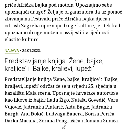
priče Afrička bajka pod motom 'Upoznajmo sebe
upoznajući druge!' Želja je organizatora da uz pomoć
zbivanja na Festivalu priče Afrička bajka djeca i
odrasli Zagreba upoznaju druge kulture, jer tek kad
upoznamo druge možemo osvijestiti vrijednosti
vlastite kulture.
NAJAVA
• 25.01.2023.
Predstavljanje knjiga 'Žene, bajke,
kraljice' i 'Bajke, kraljevi, lupeži'
Predstavljanje knjiga 'Žene, bajke, kraljice' i 'Bajke,
kraljevi, lupeži' održat će se u srijedu 25. siječnja u
kazalištu Mala scena. Upoznajte hrvatske autor/ic/e
kao likove iz bajki: Ladu Žigo, Natašu Govedić, Veru
Vujović, Jadranku Pintarić, Aidu Bagić, Jadranku
Bargh, Anu Đokić, Ludwiga Bauera, Borisa Perića,
Darka Macana, Zorana Pongrašića i Romana Simića.