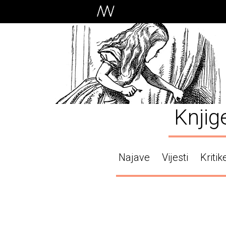
Knjig
Najave
Vijesti
Kritik