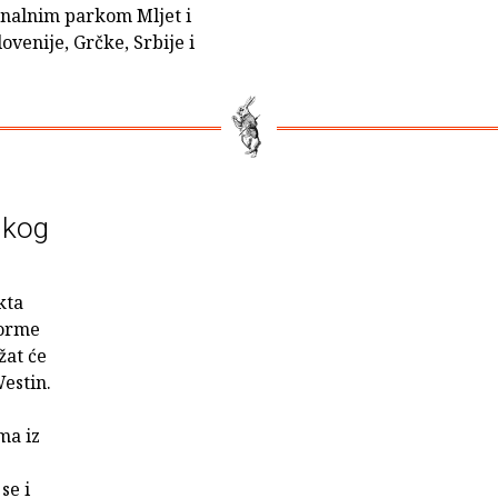
onalnim parkom Mljet i
enije, Grčke, Srbije i
skog
kta
forme
žat će
Westin.
ma iz
se i