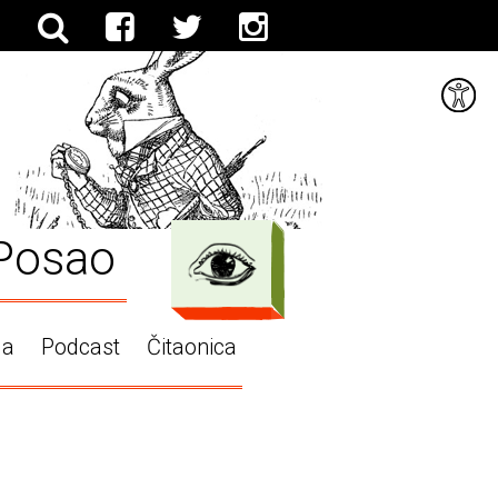
Posao
ga
Podcast
Čitaonica