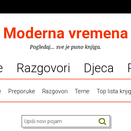
Moderna vremena
Pogledaj... sve je puno knjiga.
e
Razgovori
Djeca
e
Preporuke
Razgovori
Teme
Top lista knji