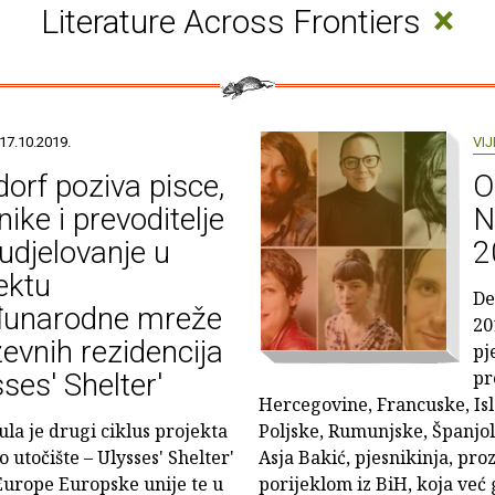
×
Literature Across Frontiers
17.10.2019.
VIJ
orf poziva pisce,
O
nike i prevoditelje
N
udjelovanje u
2
ektu
De
unarodne mreže
20
ževnih rezidencija
pj
pr
sses' Shelter'
Hercegovine, Francuske, Is
a je drugi ciklus projekta
Poljske, Rumunjske, Španjol
 utočište – Ulysses' Shelter'
Asja Bakić, pjesnikinja, proz
urope Europske unije te u
porijeklom iz BiH, koja već 