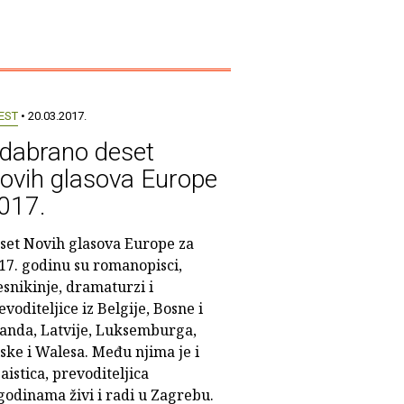
EST
• 20.03.2017.
dabrano deset
ovih glasova Europe
017.
set Novih glasova Europe za
17. godinu su romanopisci,
esnikinje, dramaturzi i
evoditeljice iz Belgije, Bosne i
landa, Latvije, Luksemburga,
ske i Walesa. Među njima je i
aistica, prevoditeljica
godinama živi i radi u Zagrebu.