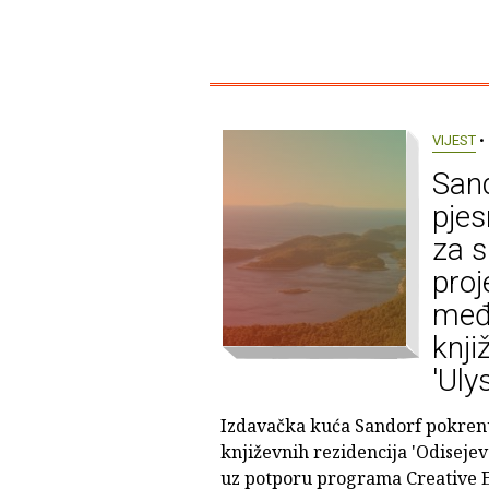
VIJEST
• 
Sand
pjes
za s
proj
međ
knji
'Uly
Izdavačka kuća Sandorf pokrenul
književnih rezidencija 'Odisejevo
uz potporu programa Creative E