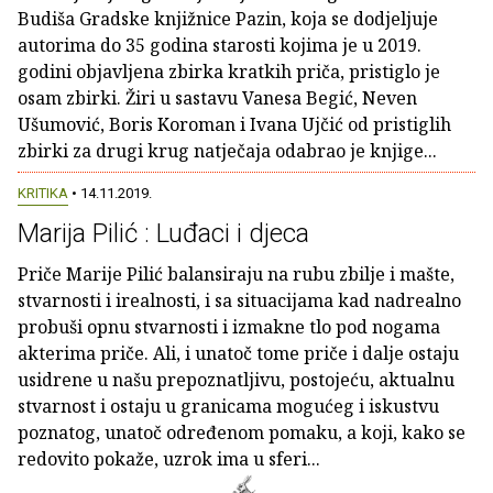
Budiša Gradske knjižnice Pazin, koja se dodjeljuje
autorima do 35 godina starosti kojima je u 2019.
godini objavljena zbirka kratkih priča, pristiglo je
osam zbirki. Žiri u sastavu Vanesa Begić, Neven
Ušumović, Boris Koroman i Ivana Ujčić od pristiglih
zbirki za drugi krug natječaja odabrao je knjige...
KRITIKA
• 14.11.2019.
Marija Pilić : Luđaci i djeca
Priče Marije Pilić balansiraju na rubu zbilje i mašte,
stvarnosti i irealnosti, i sa situacijama kad nadrealno
probuši opnu stvarnosti i izmakne tlo pod nogama
akterima priče. Ali, i unatoč tome priče i dalje ostaju
usidrene u našu prepoznatljivu, postojeću, aktualnu
stvarnost i ostaju u granicama mogućeg i iskustvu
poznatog, unatoč određenom pomaku, a koji, kako se
redovito pokaže, uzrok ima u sferi...