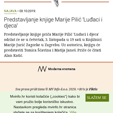
NAJAVA
• 03.10.2019.
Predstavljanje knjige Marije Pilić 'Luđaci i
djeca'
Predstavljanje knjige priča Marije Pilić 'Luđaci i djeca'
održat će se u četvrtak, 3. listopada u 19 sati u Knjižnici
Marije Jurić Zagorke u Zagrebu. Uz autoricu, knjigu će
predstaviti Tomica Šćavina i Matija Janeš. Priče će čitati
Alan Katić.
Moderna vremena
Sva prava pridržana © MV Info d.o.o. 2026. • Kriv je
Fiktiv
Mvinfo.hr koristi kolačiće („cookies“) kako bi
SLAŽEM SE
O nama
•
Pomoć
•
Uvjeti korištenja
•
RSS kanali
vam pružio bolje korisničko iskustvo.
Nastavkom pregleda mvinfo.hr stranica
Potraži nas na:
slažete se sa korištenjem kolačića.
Više