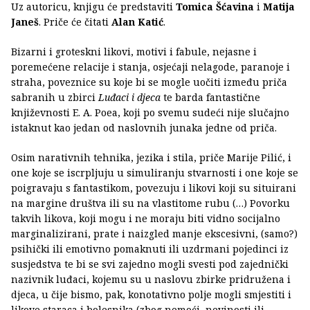
Uz autoricu, knjigu će predstaviti
Tomica Šćavina
i
Matija
Janeš
. Priče će čitati
Alan Katić
.
Bizarni i groteskni likovi, motivi i fabule, nejasne i
poremećene relacije i stanja, osjećaji nelagode, paranoje i
straha, poveznice su koje bi se mogle uočiti između priča
sabranih u zbirci
Luđaci i djeca
te barda fantastične
književnosti E. A. Poea, koji po svemu sudeći nije slučajno
istaknut kao jedan od naslovnih junaka jedne od priča.
Osim narativnih tehnika, jezika i stila, priče Marije Pilić, i
one koje se iscrpljuju u simuliranju stvarnosti i one koje se
poigravaju s fantastikom, povezuju i likovi koji su situirani
na margine društva ili su na vlastitome rubu (…) Povorku
takvih likova, koji mogu i ne moraju biti vidno socijalno
marginalizirani, prate i naizgled manje ekscesivni, (samo?)
psihički ili emotivno pomaknuti ili uzdrmani pojedinci iz
susjedstva te bi se svi zajedno mogli svesti pod zajednički
nazivnik luđaci, kojemu su u naslovu zbirke pridružena i
djeca, u čije bismo, pak, konotativno polje mogli smjestiti i
likove staraca i bolesnika (zbog nemoći, nevinosti ili