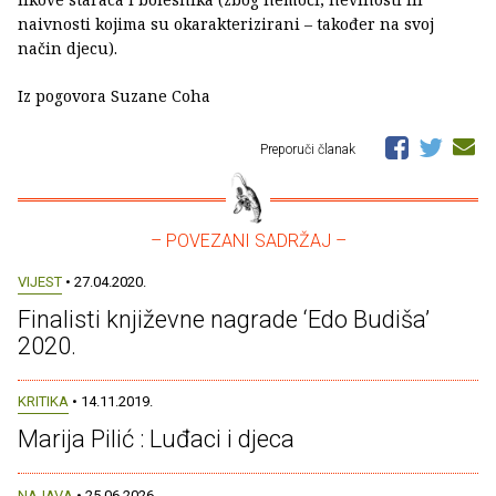
naivnosti kojima su okarakterizirani – također na svoj
način djecu).
Iz pogovora Suzane Coha
Preporuči članak
– POVEZANI SADRŽAJ –
VIJEST
• 27.04.2020.
Finalisti književne nagrade ‘Edo Budiša’
2020.
KRITIKA
• 14.11.2019.
Marija Pilić : Luđaci i djeca
NAJAVA
• 25.06.2026.