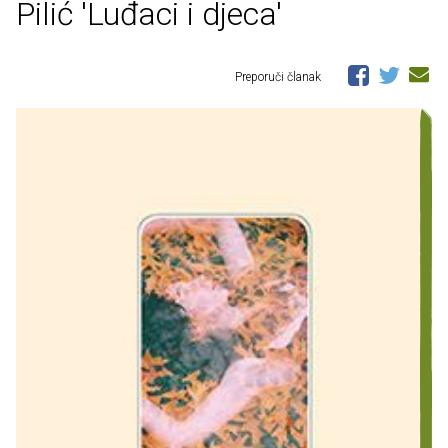
Pilić 'Luđaci i djeca'
Preporuči članak