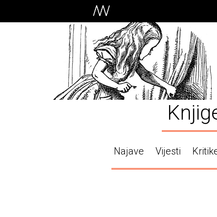
Knjig
Najave
Vijesti
Kritik