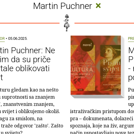
×
Martin Puchner
OR
• 05.06.2025.
PR
tin Puchner: Ne
M
im da su priče
P
tale oblikovati
-
t
p
turu gledam kao na nešto
Pu
 u suprotnosti sa znanjem
pi
', znanstvenim znanjem,
up
svijet i oblikujemo okoliš.
istraživačkim pristupom do
ragu za smislom, na
pra – dokumenata, dolazeći 
 traže odgovor 'zašto'. Zašto
spoznaja, koje na živ, argum
u svijetu?
način uspostavljaju nove tez