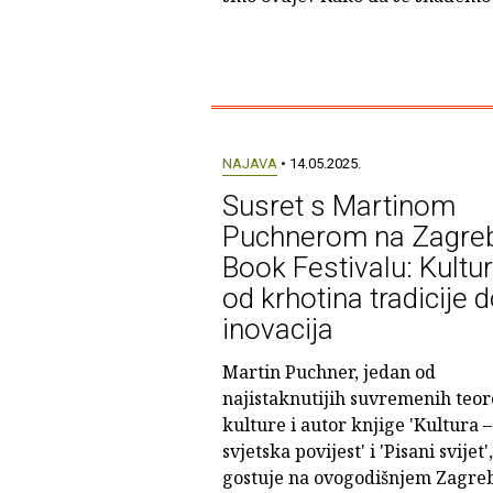
NAJAVA
• 14.05.2025.
Susret s Martinom
Puchnerom na Zagre
Book Festivalu: Kultu
od krhotina tradicije 
inovacija
Martin Puchner, jedan od
najistaknutijih suvremenih teor
kulture i autor knjige 'Kultura 
svjetska povijest' i 'Pisani svijet',
gostuje na ovogodišnjem Zagre