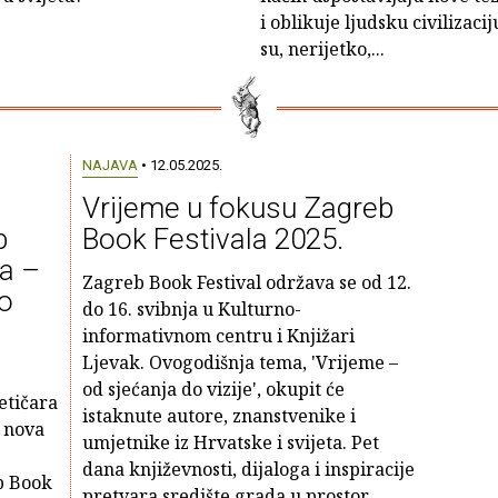
i oblikuje ljudsku civilizac
su, nerijetko,...
NAJAVA
• 12.05.2025.
Vrijeme u fokusu Zagreb
b
Book Festivala 2025.
ra –
Zagreb Book Festival održava se od 12.
do
do 16. svibnja u Kulturno-
informativnom centru i Knjižari
Ljevak. Ovogodišnja tema, 'Vrijeme –
od sjećanja do vizije', okupit će
etičara
istaknute autore, znanstvenike i
– nova
umjetnike iz Hrvatske i svijeta. Pet
dana književnosti, dijaloga i inspiracije
b Book
pretvara središte grada u prostor