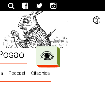
Posao
ga
Podcast
Čitaonica