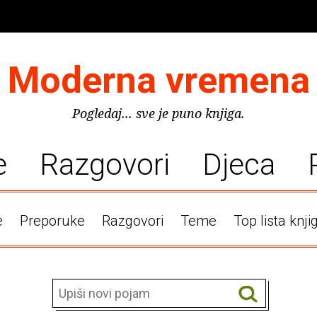
Moderna vremena
Pogledaj... sve je puno knjiga.
e
Razgovori
Djeca
e
Preporuke
Razgovori
Teme
Top lista knji