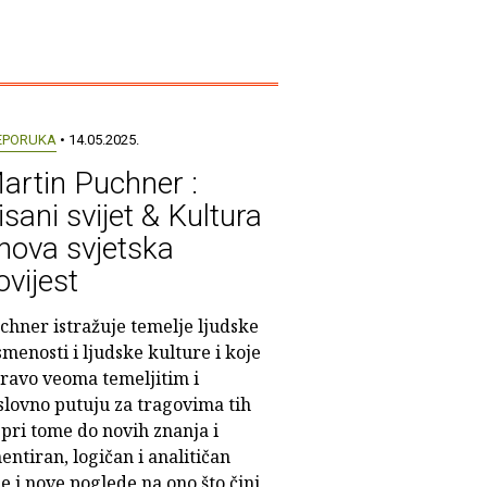
EPORUKA
• 14.05.2025.
artin Puchner :
isani svijet & Kultura
 nova svjetska
ovijest
chner istražuje temelje ljudske
smenosti i ljudske kulture i koje
ravo veoma temeljitim i
slovno putuju za tragovima tih
pri tome do novih znanja i
entiran, logičan i analitičan
e i nove poglede na ono što čini