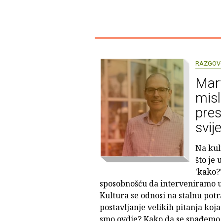
RAZGOV
Mar
misl
pres
svije
Na kul
što je
'kako?
sposobnošću da interveniramo u 
Kultura se odnosi na stalnu pot
postavljanje velikih pitanja koja
smo ovdje? Kako da se snađemo 