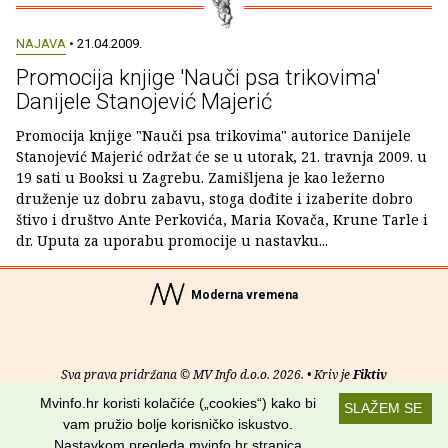
NAJAVA
• 21.04.2009.
Promocija knjige 'Nauči psa trikovima'
Danijele Stanojević Majerić
Promocija knjige "Nauči psa trikovima" autorice Danijele
Stanojević Majerić održat će se u utorak, 21. travnja 2009. u
19 sati u Booksi u Zagrebu. Zamišljena je kao ležerno
druženje uz dobru zabavu, stoga dođite i izaberite dobro
štivo i društvo Ante Perkovića, Maria Kovača, Krune Tarle i
dr. Uputa za uporabu promocije u nastavku...
Moderna vremena
Sva prava pridržana © MV Info d.o.o. 2026. • Kriv je
Fiktiv
Mvinfo.hr koristi kolačiće („cookies“) kako bi
SLAŽEM SE
O nama
•
Pomoć
•
Uvjeti korištenja
•
RSS kanali
vam pružio bolje korisničko iskustvo.
Nastavkom pregleda mvinfo.hr stranica