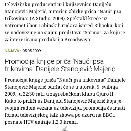
televizijsku producenticu i književnicu Danijelu
Stanojević Majerić, autoricu zbirke priča "Nauči psa
trikovima" (A Studio, 2009). Spektakl kreće uz
vatromet i hor Labinskih rudara ispred Ribooka, koji
se nadovezuje na sjajnu predstavu "Sarma“, za koju je
zainteresirana produkcija Broadwaya.
NAJAVA
• 05.05.2009.
Promocija knjige priča 'Nauči psa
trikovima' Danijele Stanojević Majerić
Promocija knjige priča "Nauči psa trikovima" Danijele
Stanojević Majerić održat će se u utorak, 5. svibnja
2009., u 22:30 sati, u zagrebačkom klubu Gjuro II.
Kako to priliči uz Danijelu Stanojević Majerić koja je
svojim radom vezana uz televiziju, promocija će imati
formu televizijskog talk showa po uzoru na BBC i
poznate HTV emisije 1,2,3 kreni..