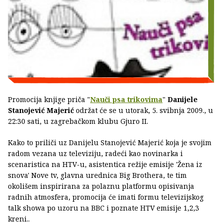
Promocija knjige priča "
Nauči psa trikovima
"
Danijele
Stanojević Majerić
održat će se u utorak, 5. svibnja 2009., u
22:30 sati, u zagrebačkom klubu Gjuro II.
Kako to priliči uz Danijelu Stanojević Majerić koja je svojim
radom vezana uz televiziju, radeći kao novinarka i
scenaristica na HTV-u, asistentica režije emisije 'Žena iz
snova' Nove tv, glavna urednica Big Brothera, te tim
okolišem inspirirana za polaznu platformu opisivanja
radnih atmosfera, promocija će imati formu televizijskog
talk showa po uzoru na BBC i poznate HTV emisije 1,2,3
kreni..