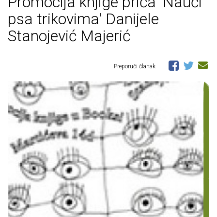
Promocija knjige priča 'Nauči
psa trikovima' Danijele
Stanojević Majerić
Preporuči članak