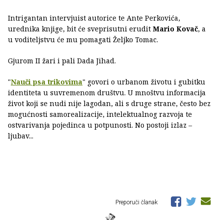
Intrigantan intervjuist autorice te Ante Perkovića,
urednika knjige, bit će sveprisutni erudit
Mario Kovač
, a
u voditeljstvu će mu pomagati Željko Tomac.
Gjurom II žari i pali Dada Jihad.
"
Nauči psa trikovima
" govori o urbanom životu i gubitku
identiteta u suvremenom društvu. U mnoštvu informacija
život koji se nudi nije lagodan, ali s druge strane, često bez
mogućnosti samorealizacije, intelektualnog razvoja te
ostvarivanja pojedinca u potpunosti. No postoji izlaz –
ljubav...
Preporuči članak