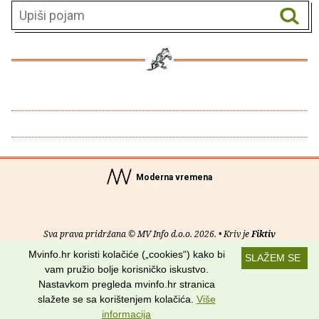
Moderna vremena
Sva prava pridržana © MV Info d.o.o. 2026. • Kriv je
Fiktiv
Mvinfo.hr koristi kolačiće („cookies“) kako bi
SLAŽEM SE
O nama
•
Pomoć
•
Uvjeti korištenja
•
RSS kanali
vam pružio bolje korisničko iskustvo.
Nastavkom pregleda mvinfo.hr stranica
Potraži nas na:
slažete se sa korištenjem kolačića.
Više
informacija