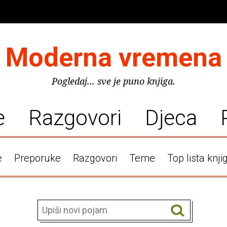
Moderna vremena
Pogledaj... sve je puno knjiga.
e
Razgovori
Djeca
e
Preporuke
Razgovori
Teme
Top lista knji