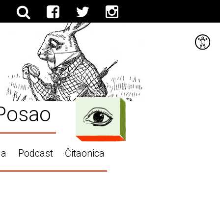
Posao
ga
Podcast
Čitaonica