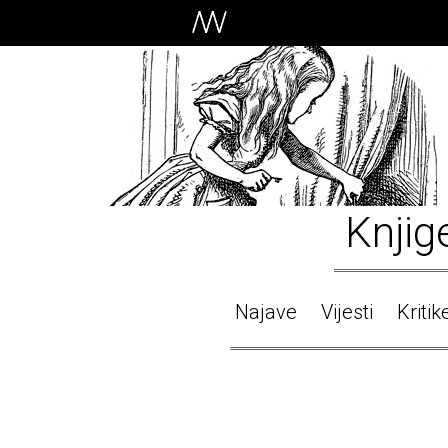
Knjig
Najave
Vijesti
Kritik