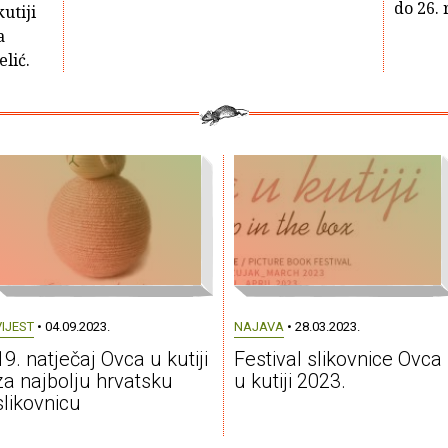
do 26. 
utiji
a
lić.
VIJEST
• 04.09.2023.
NAJAVA
• 28.03.2023.
19. natječaj Ovca u kutiji
Festival slikovnice Ovca
za najbolju hrvatsku
u kutiji 2023.
slikovnicu