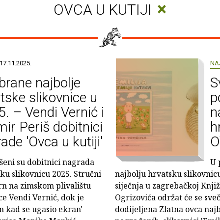
×
OVCA U KUTIJI
17.11.2025.
NA
rane najbolje
S
tske slikovnice u
p
. – Vendi Vernić i
n
mir Periš dobitnici
h
ade 'Ovca u kutiji'
O
šeni su dobitnici nagrada
U 
sku slikovnicu 2025. Stručni
najbolju hrvatsku slikovnic
urn na zimskom plivalištu
siječnja u zagrebačkoj Knjiž
ce Vendi Vernić, dok je
Ogrizovića održat će se sveč
an kad se ugasio ekran'
dodijeljena Zlatna ovca najb