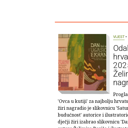
VIJEST
• 
Odab
hrva
2025
Želi
nagr
Progla
'Ovca u kutiji' za najbolju hrvat
žiri nagradio je slikovnicu 'Sat
budućnost' autorice i ilustratori
dječji žiri izabrao slikovnicu 'D