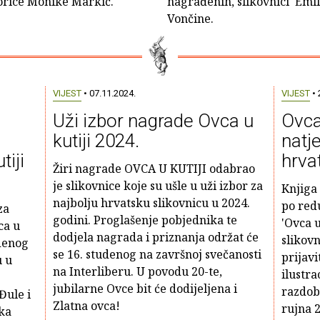
torice Monike Markić.
nagrađenih, slikovnici 'Emil
Vončine.
VIJEST
• 07.11.2024.
VIJEST
• 
Uži izbor nagrade Ovca u
Ovca 
kutiji 2024.
natje
tiji
hrva
Žiri nagrade OVCA U KUTIJI odabrao
je slikovnice koje su ušle u uži izbor za
Knjiga 
najbolju hrvatsku slikovnicu u 2024.
po red
za
godini. Proglašenje pobjednika te
'Ovca u
ca u
dodjela nagrada i priznanja održat će
slikov
udenog
se 16. studenog na završnoj svečanosti
prijavit
u u
na Interliberu. U povodu 20-te,
ilustra
jubilarne Ovce bit će dodijeljena i
razdob
Đule i
Zlatna ovca!
rujna 2
ika