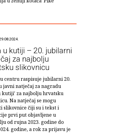
ija u zemlji kotača' Pike
29.08.2024.
u kutiji – 20. jubilarni
čaj za najbolju
tsku slikovnicu
u centru raspisuje jubilarni 20.
u javni natječaj za nagradu
 kutiji' za najbolju hrvatsku
nicu. Na natječaj se mogu
i slikovnice čiji su i tekst i
cije prvi put objavljene u
lju od rujna 2023. godine do
024. godine, a rok za prijavu je