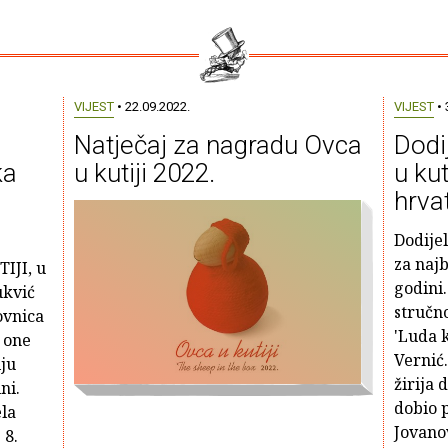
VIJEST
• 22.09.2022.
VIJEST
• 
Natječaj za nagradu Ovca
Dodi
ka
u kutiji 2022.
u kut
hrva
Dodijel
za najb
IJI, u
godini.
ukvić
stručno
ovnica
'Luda k
e one
Vernić
lju
žirija 
ni.
dobio 
la
Jovano
 8.