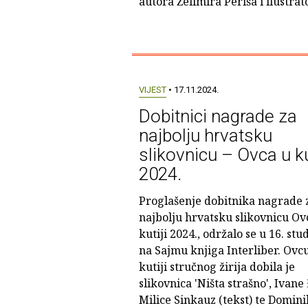
autora Želimira Periša i ilustra
VIJEST
• 17.11.2024.
Dobitnici nagrade za
najbolju hrvatsku
slikovnicu – Ovca u ku
2024.
Proglašenje dobitnika nagrade 
najbolju hrvatsku slikovnicu Ov
kutiji 2024., održalo se u 16. st
na Sajmu knjiga Interliber. Ovc
kutiji stručnog žirija dobila je
slikovnica 'Ništa strašno', Ivane 
Milice Sinkauz (tekst) te Domin