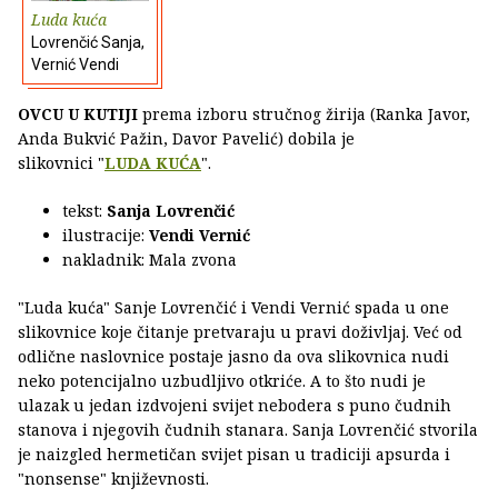
Luda kuća
Lovrenčić Sanja,
Vernić Vendi
OVCU U KUTIJI
prema izboru stručnog žirija (Ranka Javor,
Anda Bukvić Pažin, Davor Pavelić) dobila je
slikovnici "
LUDA KUĆA
".
tekst:
Sanja Lovrenčić
ilustracije:
Vendi Vernić
nakladnik: Mala zvona
"Luda kuća" Sanje Lovrenčić i Vendi Vernić spada u one
slikovnice koje čitanje pretvaraju u pravi doživljaj. Već od
odlične naslovnice postaje jasno da ova slikovnica nudi
neko potencijalno uzbudljivo otkriće. A to što nudi je
ulazak u jedan izdvojeni svijet nebodera s puno čudnih
stanova i njegovih čudnih stanara. Sanja Lovrenčić stvorila
je naizgled hermetičan svijet pisan u tradiciji apsurda i
"nonsense" književnosti.