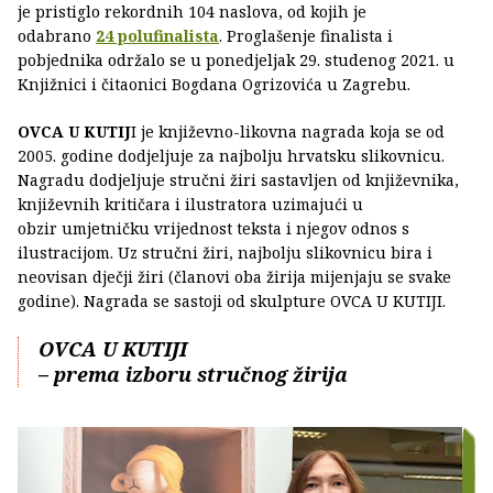
je pristiglo rekordnih 104 naslova, od kojih je
odabrano
24 polufinalista
. Proglašenje finalista i
pobjednika održalo se u ponedjeljak 29. studenog 2021. u
Knjižnici i čitaonici Bogdana Ogrizovića u Zagrebu.
OVCA U KUTIJ
I je književno-likovna nagrada koja se od
2005. godine dodjeljuje za najbolju hrvatsku slikovnicu.
Nagradu dodjeljuje stručni žiri sastavljen od književnika,
književnih kritičara i ilustratora uzimajući u
obzir umjetničku vrijednost teksta i njegov odnos s
ilustracijom. Uz stručni žiri, najbolju slikovnicu bira i
neovisan dječji žiri (članovi oba žirija mijenjaju se svake
godine). Nagrada se sastoji od skulpture OVCA U KUTIJI.
OVCA U KUTIJI
– prema izboru stručnog žirija