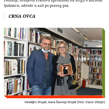
roditelji, uvidjevši Franovu spremnost na brigu o kućnom
ljubimcu, odvode u azil po pravog psa.
CRNA OVCA
Veseljko Stojak, Ivana Šaronja Stojak (foto: Davor Višnjić)