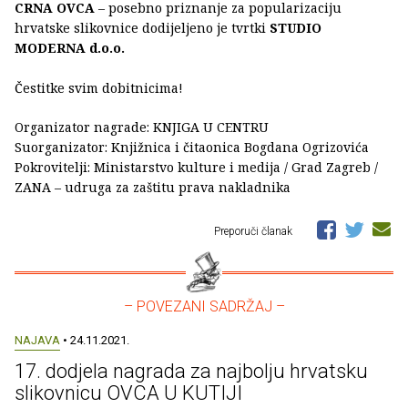
CRNA OVCA
– posebno priznanje za popularizaciju
hrvatske slikovnice dodijeljeno je tvrtki
STUDIO
MODERNA d.o.o.
Čestitke svim dobitnicima!
Organizator nagrade: KNJIGA U CENTRU
Suorganizator: Knjižnica i čitaonica Bogdana Ogrizovića
Pokrovitelji: Ministarstvo kulture i medija / Grad Zagreb /
ZANA – udruga za zaštitu prava nakladnika
Preporuči članak
– POVEZANI SADRŽAJ –
NAJAVA
• 24.11.2021.
17. dodjela nagrada za najbolju hrvatsku
slikovnicu OVCA U KUTIJI