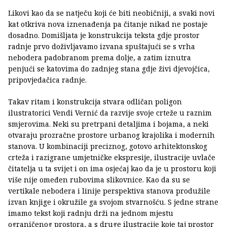
Likovi kao da se natječu koji će biti neobičniji, a svaki novi
kat otkriva nova iznenađenja pa čitanje nikad ne postaje
dosadno. Domišljata je konstrukcija teksta gdje prostor
radnje prvo doživljavamo izvana spuštajući se s vrha
nebodera padobranom prema dolje, a zatim iznutra
penjući se katovima do zadnjeg stana gdje živi djevojčica,
pripovjedačica radnje.
Takav ritam i konstrukcija stvara odličan poligon
ilustratorici Vendi Vernić da razvije svoje crteže u raznim
smjerovima. Neki su pretrpani detaljima i bojama, a neki
otvaraju prozračne prostore urbanog krajolika i modernih
stanova. U kombinaciji preciznog, gotovo arhitektonskog
crteža i razigrane umjetničke ekspresije, ilustracije uvlače
čitatelja u ta svijet i on ima osjećaj kao da je u prostoru koji
više nije omeđen rubovima slikovnice. Kao da su se
vertikale nebodera i linije perspektiva stanova produžile
izvan knjige i okružile ga svojom stvarnošću. S jedne strane
imamo tekst koji radnju drži na jednom mjestu
ograničenog prostora, a s druge ilustracije koje taj prostor