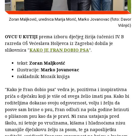
Zoran Maljković, urednica Marija Morić, Marko Jovanovac (foto: Davor
Višnjić)
OVCU U KUTIJI
prema izboru dječjeg žirija (učenici IV. B
razreda OŠ Većeslava Holjevca iz Zagreba) dobila je
slikovnica "
KAKO JE FRAN DOBIO PSA
".
tekst:
Zoran Maljković
ilustracije:
Marko Jovanovac
nakladnik: Mozaik knjiga
"Kako je Fran dobio psa" vedra je, pozitivna i inspirativna
priča o dječaku koji je više od svega želio imati psa. Kako bi
roditeljima dokazao svoju odgovornost, volju i želju da
posve sam brine o psu, Fran odluči na pola godine brinuti
o plišanom psu kao da je pravi. Ni rana ustajanja pred
školu, ni šetnje po vrućinama, kišama i hladnoćama nisu
umanjile dječakovu želju za psom, te ga naposlijetku