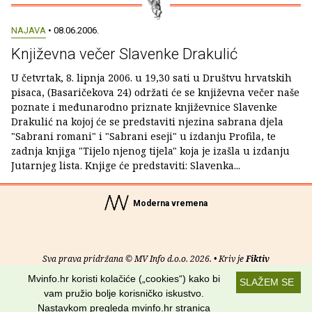
NAJAVA
• 08.06.2006.
Književna večer Slavenke Drakulić
U četvrtak, 8. lipnja 2006. u 19,30 sati u Društvu hrvatskih
pisaca, (Basaričekova 24) održati će se književna večer naše
poznate i međunarodno priznate književnice Slavenke
Drakulić na kojoj će se predstaviti njezina sabrana djela
"Sabrani romani" i "Sabrani eseji" u izdanju Profila, te
zadnja knjiga "Tijelo njenog tijela" koja je izašla u izdanju
Jutarnjeg lista. Knjige će predstaviti: Slavenka...
Moderna vremena
Sva prava pridržana © MV Info d.o.o. 2026. • Kriv je
Fiktiv
Mvinfo.hr koristi kolačiće („cookies“) kako bi
SLAŽEM SE
O nama
•
Pomoć
•
Uvjeti korištenja
•
RSS kanali
vam pružio bolje korisničko iskustvo.
Nastavkom pregleda mvinfo.hr stranica