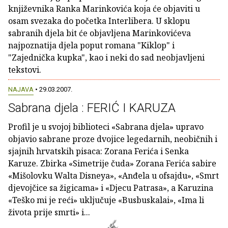
književnika Ranka Marinkovića koja će objaviti u
osam svezaka do početka Interlibera. U sklopu
sabranih djela bit će objavljena Marinkovićeva
najpoznatija djela poput romana "Kiklop" i
"Zajednička kupka", kao i neki do sad neobjavljeni
tekstovi.
NAJAVA
• 29.03.2007.
Sabrana djela : FERIĆ I KARUZA
Profil je u svojoj biblioteci «Sabrana djela» upravo
objavio sabrane proze dvojice legedarnih, neobičnih i
sjajnih hrvatskih pisaca: Zorana Ferića i Senka
Karuze. Zbirka «Simetrije čuda» Zorana Ferića sabire
«Mišolovku Walta Disneya», «Anđela u ofsajdu», «Smrt
djevojčice sa žigicama» i «Djecu Patrasa», a Karuzina
«Teško mi je reći» uključuje «Busbuskalai», «Ima li
života prije smrti» i...