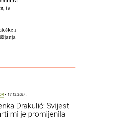
dominira
e, te
loške i
šljanja
OR
• 17.12.2024.
enka Drakulić: Svijest
rti mi je promijenila
t