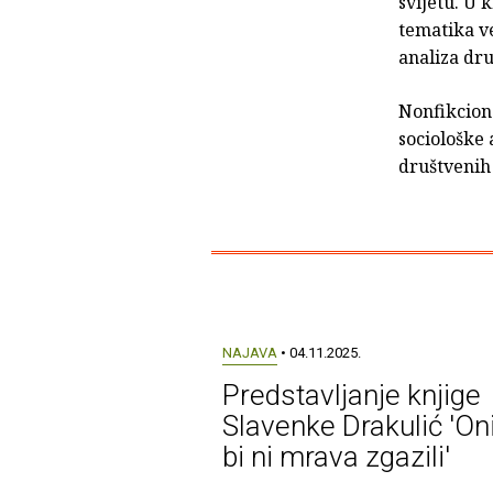
svijetu. U 
tematika ve
analiza dru
Nonfikcion
sociološke
društvenih 
NAJAVA
• 04.11.2025.
Predstavljanje knjige
Slavenke Drakulić 'On
bi ni mrava zgazili'