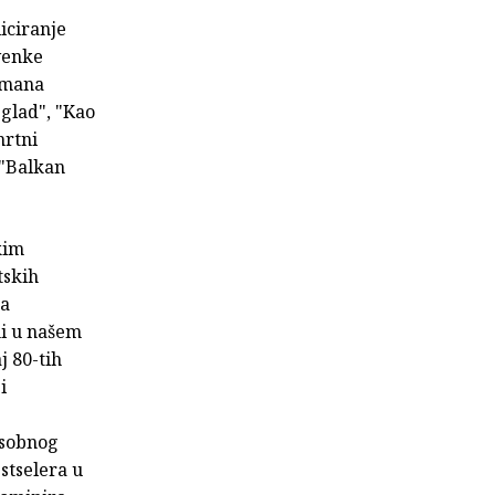
iciranje
venke
romana
glad", "Kao
mrtni
 "Balkan
kim
tskih
ja
ni u našem
j 80-tih
i
osobnog
estselera u