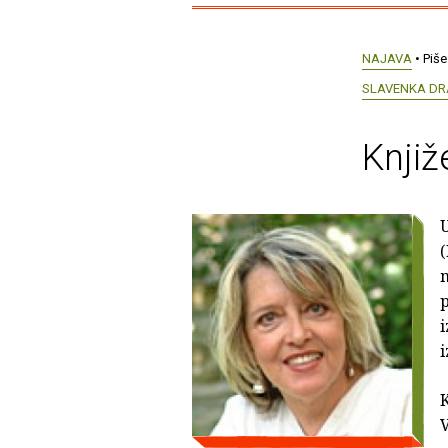
NAJAVA
• Piše
SLAVENKA DR
Knjiž
U
(
m
p
i
i
K
V