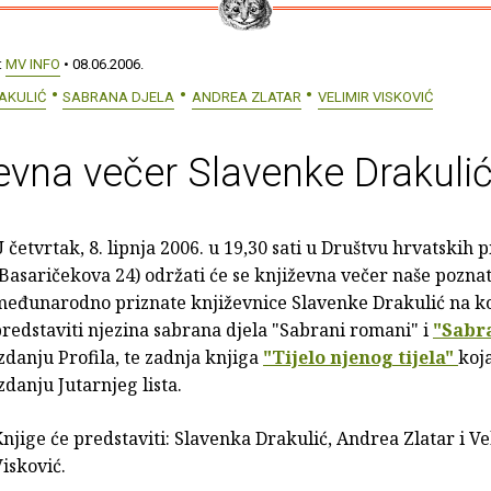
:
MV INFO
• 08.06.2006.
AKULIĆ
SABRANA DJELA
ANDREA ZLATAR
VELIMIR VISKOVIĆ
evna večer Slavenke Drakuli
 četvrtak, 8. lipnja 2006. u 19,30 sati u Društvu hrvatskih p
Basaričekova 24) održati će se književna večer naše poznat
eđunarodno priznate književnice Slavenke Drakulić na koj
redstaviti njezina sabrana djela "Sabrani romani" i
"Sabra
zdanju Profila, te zadnja knjiga
"Tijelo njenog tijela"
koja
zdanju Jutarnjeg lista.
njige će predstaviti: Slavenka Drakulić, Andrea Zlatar i Ve
isković.