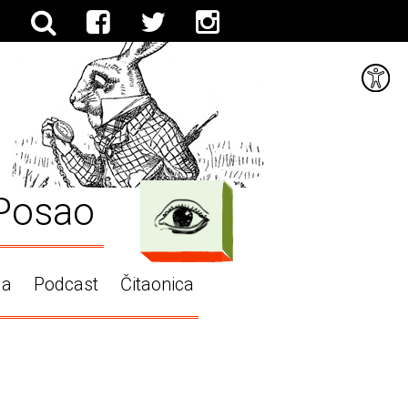
Posao
ga
Podcast
Čitaonica