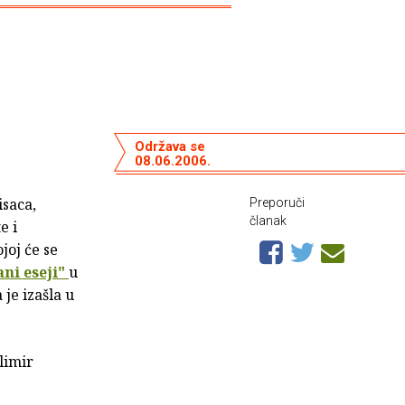
ć
Održava se
08.06.2006.
isaca,
Preporuči
članak
e i
oj će se
ni eseji"
u
 je izašla u
limir