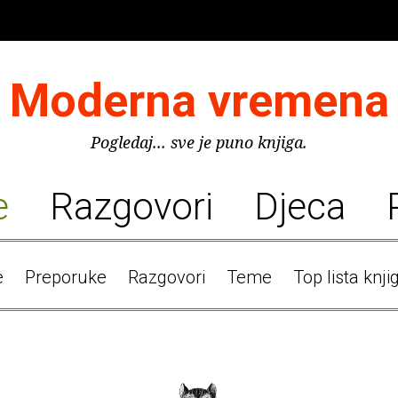
Moderna vremena
Pogledaj... sve je puno knjiga.
e
Razgovori
Djeca
e
Preporuke
Razgovori
Teme
Top lista knji