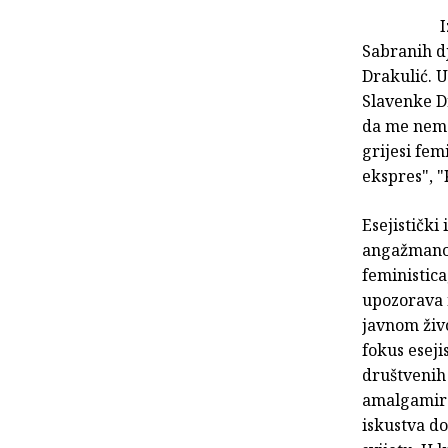
I
Sabranih d
Drakulić. U
Slavenke D
da me nema"
grijesi fem
ekspres", "
Esejistički
angažmanom
feministica
upozorava 
javnom živo
fokus eseji
društvenih 
amalgamira
iskustva do