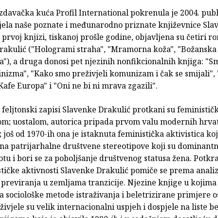
zdavačka kuća Profil International pokrenula je 2004. publ
jela naše poznate i međunarodno priznate književnice Sla
 prvoj knjizi, tiskanoj prošle godine, objavljena su četiri 
rakulić ("Hologrami straha", "Mramorna koža", "Božanska 
), a druga donosi pet njezinih nonfikcionalnih knjiga: "S
inizma", "Kako smo preživjeli komunizam i čak se smijali",
Kafe Europa" i "Oni ne bi ni mrava zgazili".
 i feljtonski zapisi Slavenke Drakulić protkani su feministič
; uostalom, autorica pripada prvom valu modernih hrva
; još od 1970-ih ona je istaknuta feministička aktivistica ko
na patrijarhalne društvene stereotipove koji su dominant
tu i bori se za poboljšanje društvenog statusa žena. Potkra
stičke aktivnosti Slavenke Drakulić pomiče se prema analiz
previranja u zemljama tranzicije. Njezine knjige u kojima
 sociološke metode istraživanja i beletrizirane primjere 
živjele su velik internacionalni uspjeh i dospjele na liste b