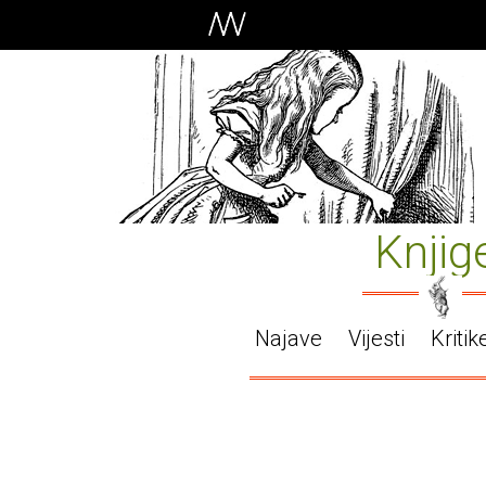
Knjig
Najave
Vijesti
Kritik