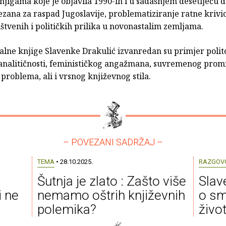
knjigama koje je objavila 1990-ih i u sadašnjem desetljeću 
zana za raspad Jugoslavije, problematiziranje ratne krivic
štvenih i političkih prilika u novonastalim zemljama.
alne knjige Slavenke Drakulić izvanredan su primjer polito
 analitičnosti, feminističkog angažmana, suvremenog promi
problema, ali i vrsnog književnog stila.
– POVEZANI SADRŽAJ –
TEMA
• 28.10.2025.
RAZGOV
Šutnja je zlato : Zašto više
Slav
i ne
nemamo oštrih književnih
o sm
polemika?
živo