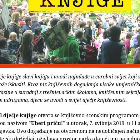
čje knjige slavi knjigu i uvodi najmlađe u čarobni svijet koji 
že iskusiti. Kroz niz književnih događanja visoke umjetničke
azine u suradnji s trešnjevačkim školama, književnim sekcij
 udrugama, djecu se uvodi u svijet dječje književnosti.
al dječje knjige
otvara se književno-scenskim programom
od nazivom "
Uberi priču!
" u utorak, 7. svibnja 2019. u 11 
njevka. Ovo događanje na otvorenom na neuobičajen način,
etski doživljaj, oživljava prostor parka dajući mu na jedno