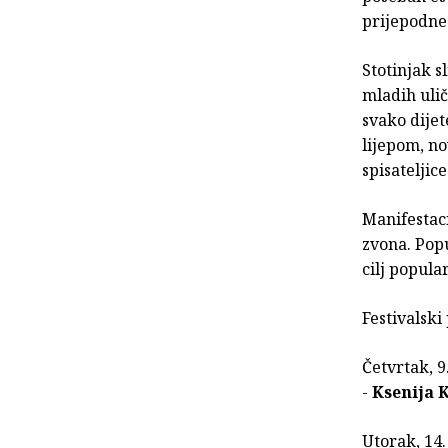
prijepodne
Stotinjak s
mladih ulič
svako dijet
lijepom, n
spisateljic
Manifestaci
zvona. Popu
cilj popular
Festivalski
Četvrtak, 9
-
Ksenija 
Utorak, 14.