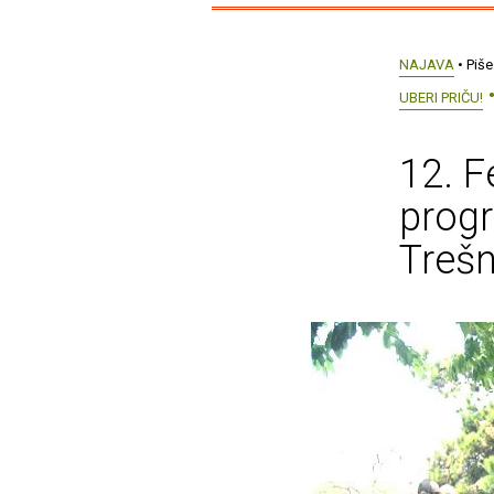
NAJAVA
• Piše
UBERI PRIČU!
12. F
progr
Trešn