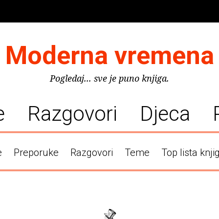
Moderna vremena
Pogledaj... sve je puno knjiga.
e
Razgovori
Djeca
e
Preporuke
Razgovori
Teme
Top lista knji