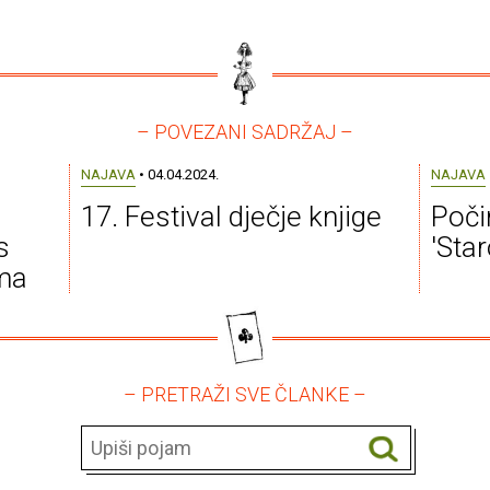
– POVEZANI SADRŽAJ –
NAJAVA
• 04.04.2024.
NAJAVA
17. Festival dječje knjige
Poči
s
'Star
ma
– PRETRAŽI SVE ČLANKE –