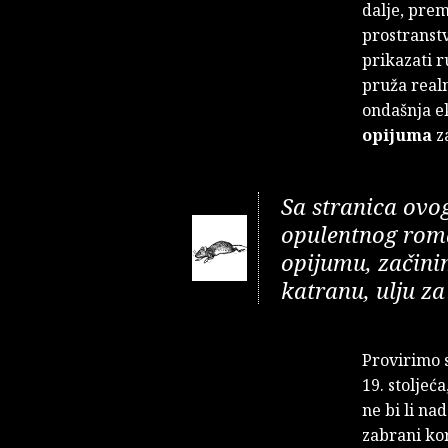
dalje, pre
prostranstv
prikazati r
pruža real
ondašnja e
opijuma
z
Sa stranica ovo
opulentnog roma
opijumu, začini
katranu, ulju za
Provirimo 
19. stoljeć
ne bi li na
zabrani ko