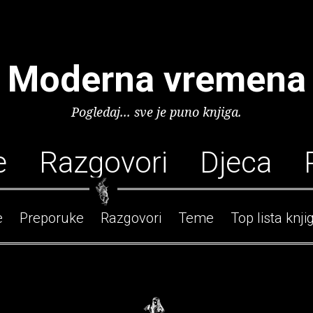
Moderna vremena
Pogledaj... sve je puno knjiga.
e
Razgovori
Djeca
e
Preporuke
Razgovori
Teme
Top lista knji