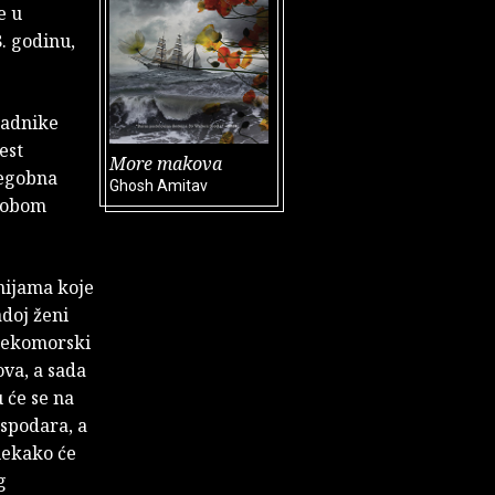
e u
8. godinu,
padnike
est
More makova
tegobna
Ghosh Amitav
 sobom
nijama koje
adoj ženi
prekomorski
va, a sada
 će se na
ospodara, a
nekako će
g