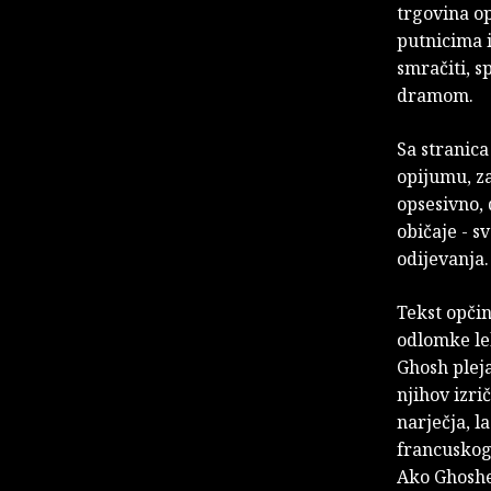
trgovina op
putnicima 
smračiti, 
dramom.
Sa stranic
opijumu, za
opsesivno, 
običaje - s
odijevanja.
Tekst opčin
odlomke lel
Ghosh plej
njihov izrič
narječja, 
francuskog,
Ako Ghoshe