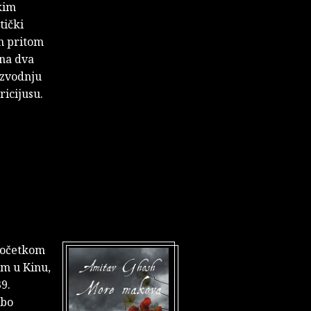
kim
tički
an pritom
 na dva
izvodnju
ricijusu.
 Početkom
um u Kinu,
9.
abo