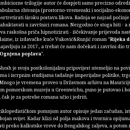
mbiciozne trilogije autor će dospjeti samo precizno odredi
abularna zbivanja (prostorno-vremenski i socijalno-ekono
ortretirati široku postavu likova. Radnja se najzad počinje
ahuktavati u završnici romana. Nezgodno će stoga biti - a
va raskošna priča hipnotizirati - iščekivanje prijevoda nas
Naime, iz izdavačke kuće Vuković&Runjić roman "
Rijeka 
ajavljuju za 2017., a trebat će nam dočekati i završni dio tr
Ognjena poplava
".
hosh je svoju postkolonijalnu pripovijest utemeljio na pov
ima i iscrpnim studijama tadašnje imperijalne politike, trg
. Mnogo je vremena proveo u Državnom arhivu na Mauriciju
m pomorskom muzeju u Greenwichu, puno je putovao i bo
 čak je za potrebe romana učio i jedriti.
iklopedističkom pomnjom autor opisuje jedan začudan, is
bojan svijet. Kadar klizi od polja makova i tvornica opijum
sti preko kalkutske vreve do Bengalskog zaljeva, a poto