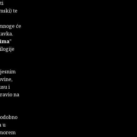
ti
mski) te
 mnoge će
tavka.
dima
"
ilogije
ijesnim
ovine,
su i
ravio na
todobno
a u
m morem