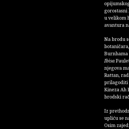
opijumskog 
gorostasni 
u velikom b
avantura n
Na brodu s
botaničara
Burnhama k
Ibisa
Paulet
njegova maj
Rattan, rad
prilagoditi
Kineza Ah F
brodski ra
Iz prethodn
upliću se 
Osim zajed