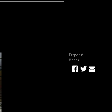
Preporuči
članak