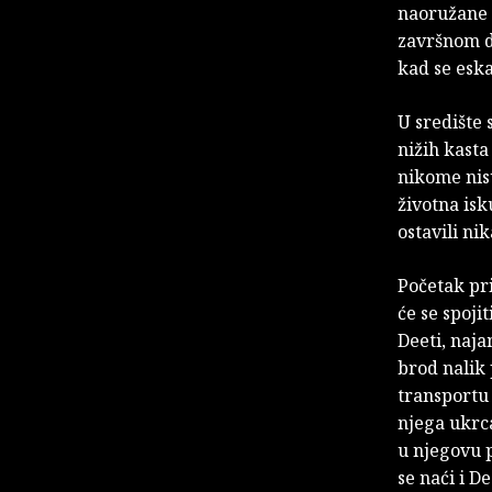
naoružane 
završnom di
kad se eska
U središte 
nižih kasta
nikome nisu
životna isk
ostavili ni
Početak pr
će se spoji
Deeti, naj
brod nalik
transportu 
njega ukrca
u njegovu p
se naći i D