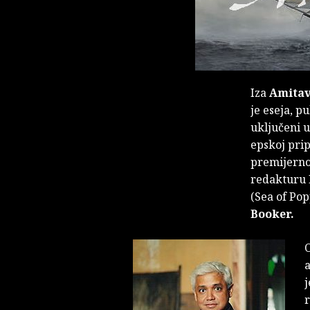
Iza
Amitav
je eseja, p
uključeni u
epskoj prip
premijerno
redakturu 
(Sea of Pop
Booker.
O
a