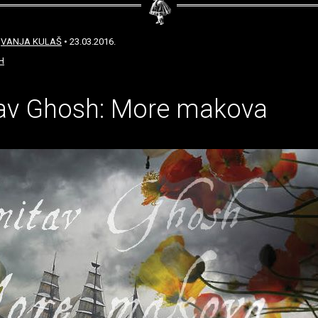
:
VANJA KULAŠ
• 23.03.2016.
H
av Ghosh: More makova