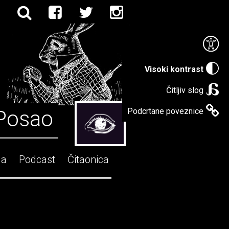
Visoki kontrast
Čitljiv slog
Posao
Podcrtane poveznice
ga
Podcast
Čitaonica