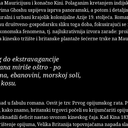
ma Mauricijusu i konačno Kini. Polaganim kretanjem indijs
ima Ghoshu uspijeva isprva panoramski, a potom i detaljis
uralni i urbani krajolik kolonijalne Azije 19. stoljeća. Rom
nu društveno-gospodarsku sliku toga doba, fokusirajući se
konomska fenomena, tj. najlukrativnija izvora zarade: pro
a kinesko tržište i britanske plantaže šećerne trske na Mau
g do ekstravagancije
na miriše oštro - po
ma, ebanovini, morskoj soli,
 kosu.
sad u fabulu romana. Osvit je tzv. Prvog opijumskog rata.
a, kako znamo, britanski trgovci počeli su krijumčariti opij
doknadili deficit nastao uvozom kineskog čaja. Kad Kina 183
rištenje opijuma, Velika Britanija topovnjačama napada sl