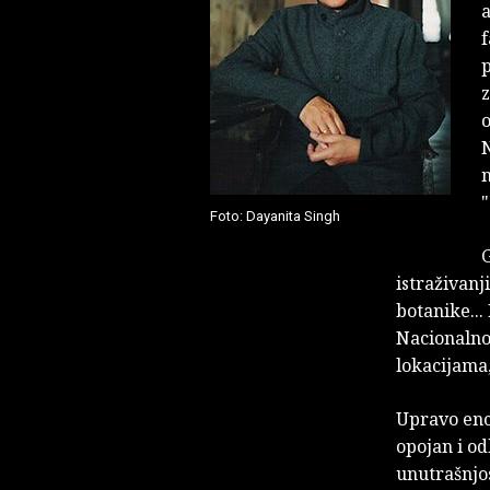
a
f
p
z
o
n
"
Foto: Dayanita Singh
G
istraživanj
botanike..
Nacionalno
lokacijama,
Upravo enc
opojan i od
unutrašnjo