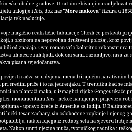
kineske obalne gradove. U ratnim zbivanjima sudjelovat ć
jelu trilogije i
Ibis
, dok nas "
More makova
" fiksira u 183
lacija tek naslućuje.
svoje magično realistične fabulacije Ghosh će postaviti pri
 koji, s obzirom na nepovoljan društveni položaj, kroz povij
 bili od značaja. Ovaj roman vrlo koloritno rekonstruira 
ustva tih nesretnih ljudi, dok oni sami, razumljivo, nisu za
kakva pisana svjedočanstva.
ipovijesti račva se u dvjema menadrirajućim narativnim li
ti pri sredini priče i to na jedrenjaku. U trenutku kad se ml
amnici na plantaži maka, u izmaglici rijeke Ganges ukaže 
 ptici, monumentalni
Ibis
- nekoć namijenjen prijevozu robo
opijuma - upravo kreće iz Amerike za Indiju. U Baltimoreu
ti lučki tesar Zachary, sin oslobođene ropkinje i njenog g
otpalublju, nakon bijega iz rodnog sela na sjeveru Indije 
eeta. Nakon smrti njezina muža, tvorničkog radnika i teško