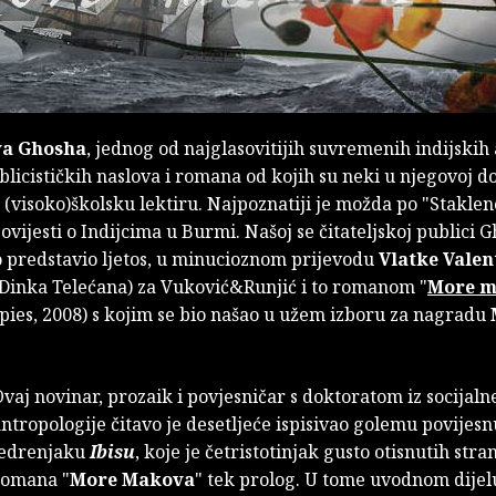
a Ghosha
, jednog od najglasovitijih suvremenih indijskih 
ublicističkih naslova i romana od kojih su neki u njegovoj 
 (visoko)školsku lektiru. Najpoznatiji je možda po "Stakleno
ovijesti o Indijcima u Burmi. Našoj se čitateljskoj publici 
 predstavio ljetos, u minucioznom prijevodu
Vlatke Valen
Dinka Telećana) za Vuković&Runjić i to romanom "
More 
pies, 2008) s kojim se bio našao u užem izboru za nagradu
vaj novinar, prozaik i povjesničar s doktoratom iz socijaln
ntropologije čitavo je desetljeće ispisivao golemu povijesn
jedrenjaku
Ibisu
, koje je četristotinjak gusto otisnutih stra
romana "
More Makova
" tek prolog. U tome uvodnom dijel