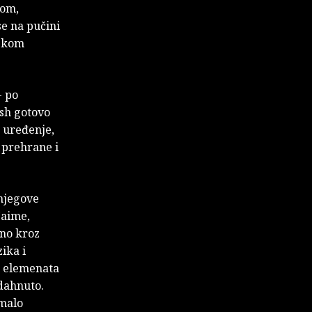
tom,
se na pučini
dskom
- po
osh gotovo
o uređenje,
 prehrane i
 njegove
Naime,
rno kroz
zika i
e elemenata
adahnuto.
omalo