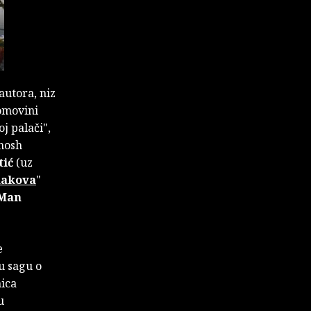
autora, niz
domovini
j palači",
Ghosh
tić
(uz
makova
"
Man
e
u sagu o
nica
u