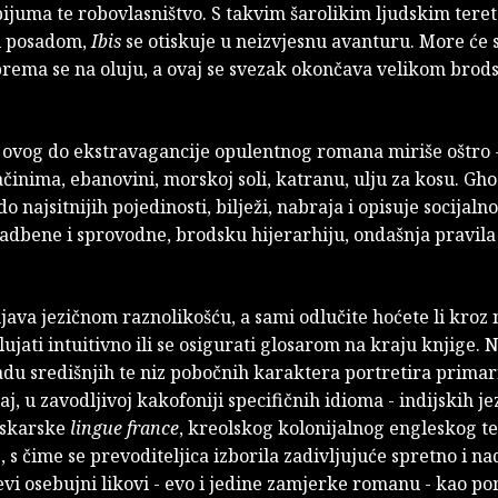
ijuma te robovlasništvo. S takvim šarolikim ljudskim tere
i posadom,
Ibis
se otiskuje u neizvjesnu avanturu. More će 
sprema se na oluju, a ovaj se svezak okončava velikom bro
a ovog do ekstravagancije opulentnog romana miriše oštro 
činima, ebanovini, morskoj soli, katranu, ulju za kosu. Gh
do najsitnijih pojedinosti, bilježi, nabraja i opisuje socijaln
vadbene i sprovodne, brodsku hijerarhiju, ondašnja pravila
java jezičnom raznolikošću, a sami odlučite hoćete li kroz
ujati intuitivno ili se osigurati glosarom na kraju knjige. 
adu središnjih te niz pobočnih karaktera portretira prima
aj, u zavodljivoj kakofoniji specifičnih idioma - indijskih je
laskarske
lingue france
, kreolskog kolonijalnog engleskog t
 s čime se prevoditeljica izborila zadivljujuće spretno i n
vi osebujni likovi - evo i jedine zamjerke romanu - kao p