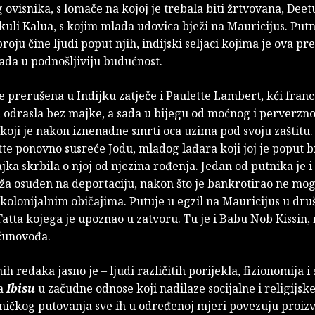
ovisnika, s lomače na kojoj je trebala biti žrtvovana, Dee
kuli Kalua, s kojim mlada udovica bježi na Mauricijus. Put
roju čine ljudi poput njih, indijski seljaci kojima je ova 
ada u podnošljiviju budućnost.
e prerušena u Indijku zatječe i Paulette Lambert, kći fran
, odrasla bez majke, a sada u bijegu od moćnog i perverzn
oji je nakon iznenadne smrti oca uzima pod svoju zaštitu.
te ponovno susreće Jodu, mladog lađara koji joj je poput br
ka skrbila o njoj od njezina rođenja. Jedan od putnika je i
ža osuđen na deportaciju, nakon što je bankrotirao ne mog
 kolonijalnim običajima. Putuje u egzil na Mauricijus u dru
atta kojega je upoznao u zatvoru. Tu je i Babu Nob Kissin,
čunovođa.
ih redaka jasno je – ljudi različitih porijekla, fizionomija i
na
Ibisu
u začudne odnose koji nadilaze socijalne i religijske
ničkog putovanja sve ih u određenoj mjeri povezuju proizv