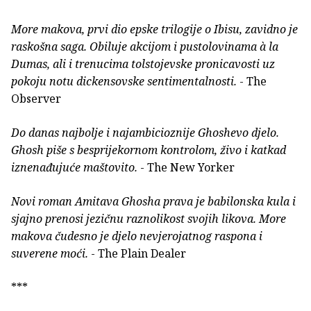
More makova, prvi dio epske trilogije o Ibisu, zavidno je
raskošna saga. Obiluje akcijom i pustolovinama à la
Dumas, ali i trenucima tolstojevske pronicavosti uz
pokoju notu dickensovske sentimentalnosti.
- The
Observer
Do danas najbolje i najambicioznije Ghoshevo djelo.
Ghosh piše s besprijekornom kontrolom, živo i katkad
iznenađujuće maštovito.
- The New Yorker
Novi roman Amitava Ghosha prava je babilonska kula i
sjajno prenosi jezičnu raznolikost svojih likova. More
makova čudesno je djelo nevjerojatnog raspona i
suverene moći.
- The Plain Dealer
***