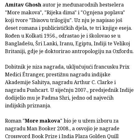
Amitav Ghosh
autor je međunarodnih bestselera
"More makova", "Rijeka dima" i "Ognjena poplava"
koji tvore "Ibisovu trilogiju". Uz nju je napisao još
deset romana i publicističkih djela, te tri knjige eseja.
Rođen u Kolkati 1956., odrastao je i školovao se u
Bangladešu, Šri Lanki, Iranu, Egiptu, Indiji te Velikoj
Britaniji, gdje je doktorirao antropologiju na Oxfordu.
Dobitnik je niza nagrada, uključujući francusku Prix
Medici Étranger, prestižnu nagradu indijske
Akademije Sahitya, nagradu Arthur C. Clarke i
nagradu Pushcart. U siječnju 2007., predsjednik Indije
dodijelio mu je Padma Shri, jedno od najvećih
indijskih priznanja.
Roman "
More makova
" bio je u užem izboru za
nagradu Man Booker 2008., a osvojio je nagrade
Crossword Book Prize i India Plaza Golden Quill