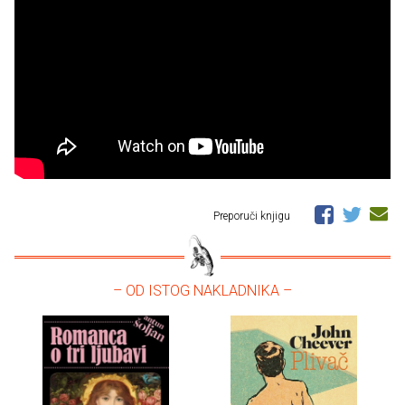
Preporuči knjigu
– OD ISTOG NAKLADNIKA –