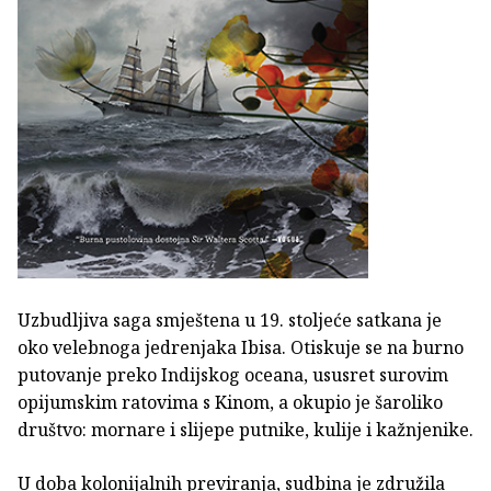
Uzbudljiva saga smještena u 19. stoljeće satkana je
oko velebnoga jedrenjaka Ibisa. Otiskuje se na burno
putovanje preko Indijskog oceana, ususret surovim
opijumskim ratovima s Kinom, a okupio je šaroliko
društvo: mornare i slijepe putnike, kulije i kažnjenike.
U doba kolonijalnih previranja, sudbina je združila