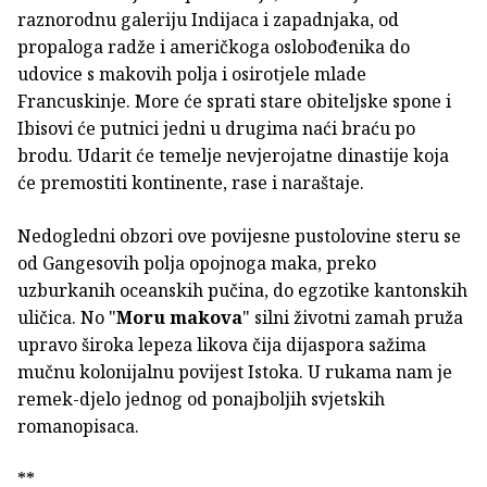
raznorodnu galeriju Indijaca i zapadnjaka, od
propaloga radže i američkoga oslobođenika do
udovice s makovih polja i osirotjele mlade
Francuskinje. More će sprati stare obiteljske spone i
Ibisovi će putnici jedni u drugima naći braću po
brodu. Udarit će temelje nevjerojatne dinastije koja
će premostiti kontinente, rase i naraštaje.
Nedogledni obzori ove povijesne pustolovine steru se
od Gangesovih polja opojnoga maka, preko
uzburkanih oceanskih pučina, do egzotike kantonskih
uličica. No "
Moru makova
" silni životni zamah pruža
upravo široka lepeza likova čija dijaspora sažima
mučnu kolonijalnu povijest Istoka. U rukama nam je
remek-djelo jednog od ponajboljih svjetskih
romanopisaca.
**