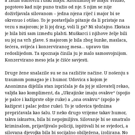
a zatim stanoviti ruski major. Anonimnoj se major sviđao,
pogotovo kad nije puno tražio od nje. S njim se nije
doživljavala silovanom – jedna njena riječ i major bi se
okrenuo i otišao. To je postavljalo pitanje da li pristaje na
vezu s majorom; je li joj drag, voli li ga? Ni slučajno. Ekstaza
je bila biti sam između plahti. Muškarci i njihove želje bili
su joj na vrh glave. S majorom je bila zbog šunke, maslaca,
šećera, svijeća i konzerviranog mesa… upravo tim
redoslijedom. Ta spoznaja činila ju je malo samosvojnijom.
Konzervirano meso jela je čišće savjesti.
Druge žene snalazile su se na različite načine. U nošenju s
traumom pomagao je i humor. Udovica s kojom je
Anonimna dijelila stan ispričala je da joj je silovatelj rekao,
valjda kao kompliment, da „Ukrajinke imaju ovakve“ (spojio
je palce i kažiprste obje ruke) a „ona ovakvu“ (spojio je
kažiprst i palac jedne ruke). To je udovica tjednima
prepričavala kao šalu. U neko drugo vrijeme takav humor,
takva iskustva, bila bi nepojmiljiva. Silovanje bi se smatralo
kriminalom, prijavljivalo policiji, ispitivali bi se svjedoci, a
silovana djevojka bila bi socijalno obilježena, izolirana. No