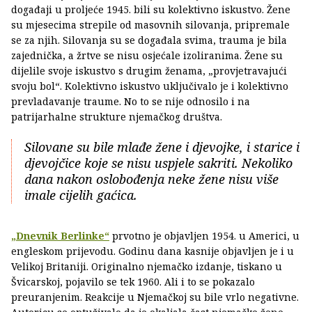
događaji u proljeće 1945. bili su kolektivno iskustvo. Žene
su mjesecima strepile od masovnih silovanja, pripremale
se za njih. Silovanja su se događala svima, trauma je bila
zajednička, a žrtve se nisu osjećale izoliranima. Žene su
dijelile svoje iskustvo s drugim ženama, „provjetravajući
svoju bol“. Kolektivno iskustvo uključivalo je i kolektivno
prevladavanje traume. No to se nije odnosilo i na
patrijarhalne strukture njemačkog društva.
Silovane su bile mlađe žene i djevojke, i starice i
djevojčice koje se nisu uspjele sakriti. Nekoliko
dana nakon oslobođenja neke žene nisu više
imale cijelih gaćica.
„Dnevnik Berlinke“
prvotno je objavljen 1954. u Americi, u
engleskom prijevodu. Godinu dana kasnije objavljen je i u
Velikoj Britaniji. Originalno njemačko izdanje, tiskano u
Švicarskoj, pojavilo se tek 1960. Ali i to se pokazalo
preuranjenim. Reakcije u Njemačkoj su bile vrlo negativne.