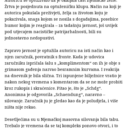
Autoricu se optuživalo da je okaljala čast njemačke žene.
Žrtva je posjednuta na optuženičku klupu. Način na koji je
autorica pokušala preživjeti, želja za životom koju je
pokazivala, snaga kojom se nosila s događajima, posebice
humor kojim je reagirala – za tadašnju javnost, još uvijek
pod utjecajem nacističke patrijarhalnosti, bili su
jednostavno nedopustivi.
Zapravo javnost je optužila autoricu na isti način kao i
njen zaručnik, povratnik s fronte. Kada je udovica
zaručniku ispričala šalu s „komplimentom“ on ih je obje s
grimasom gađenja nazvao besramnim kurvama. I reakcija
na dnevnik je bila slična. Tri ispunjene bilježnice vratio je
nakon nekog vremena s komentarom da se ne može probiti
kroz rukopis i skraćenice. Pitao je, što je „Schdg“.
Anonimna je odgovorila „Schaendung“, naravno –
silovanje. Zaručnik ju je gledao kao da je poludjela, i više
ništa nije rekao.
Desetljećima su u Njemačkoj masovna silovanja bila tabu.
Trebalo je vremena da se taj kompleks ponovo otvori, i to