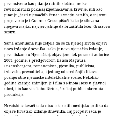
prvenstveno kao pitanje ratnih zločina, ne kao
revizionistički pokušaj izjednačavanja krivnje, niti kao
pitanje „časti njemačkih žena“. Između ostalih, o toj temi
progovorio je i Guenter Grass pišući kako je silovana
njegova majka, najvjerojatnije da bi zaštitila kćer, Grassovu
sestru.
Sama Anonimna nije željela da se za njenog života objavi
novo izdanje dnevnika. Tako je novo njemačko izdanje,
prvo tiskano u Njemačkoj, objavljeno tek po smrti autorice
2003. godine, s predgovorom Hansa Magnusa
Enzensbergera, romanopisca, pjesnika, publicista,
izdavača, prevoditelja, i jednog od središnjih likova
poslijeratne njemačke intelektualne scene. Nekoliko
godina kasnije snimljen je i film s Ninom Hoss u glavnoj
ulozi, i to kao visokobudžetna, širokoj publici okrenuta
produkcija.
Hrvatski izdavači tada nisu iskoristili medijsku priliku da
objave hrvatsko izdanje dnevnika. Taj propust sada je