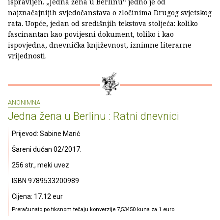
ispravljen. „Jedna žena u Berlinu“ jedno je od
najznačajnijih svjedočanstava o zločinima Drugog svjetskog
rata. Uopće, jedan od središnjih tekstova stoljeća: koliko
fascinantan kao povijesni dokument, toliko i kao
ispovjedna, dnevnička književnost, iznimne literarne
vrijednosti.
ANONIMNA
Jedna žena u Berlinu : Ratni dnevnici
Prijevod: Sabine Marić
Šareni dućan 02/2017.
256 str., meki uvez
ISBN 9789533200989
Cijena: 17.12 eur
Preračunato po fiksnom tečaju konverzije 7,53450 kuna za 1 euro