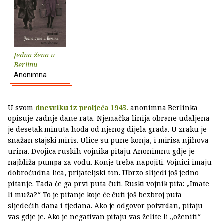
Jedna žena u
Berlinu
Anonimna
U svom
dnevniku iz proljeća 1945.
anonimna Berlinka
opisuje zadnje dane rata. Njemačka linija obrane udaljena
je desetak minuta hoda od njenog dijela grada. U zraku je
snažan stajski miris. Ulice su pune konja, i mirisa njihova
urina. Dvojica ruskih vojnika pitaju Anonimnu gdje je
najbliža pumpa za vodu. Konje treba napojiti. Vojnici imaju
dobroćudna lica, prijateljski ton. Ubrzo slijedi još jedno
pitanje. Tada će ga prvi puta čuti. Ruski vojnik pita: „Imate
li muža?“ To je pitanje koje će čuti još bezbroj puta
sljedećih dana i tjedana. Ako je odgovor potvrdan, pitaju
vas gdje je. Ako je negativan pitaju vas želite li „oženiti“