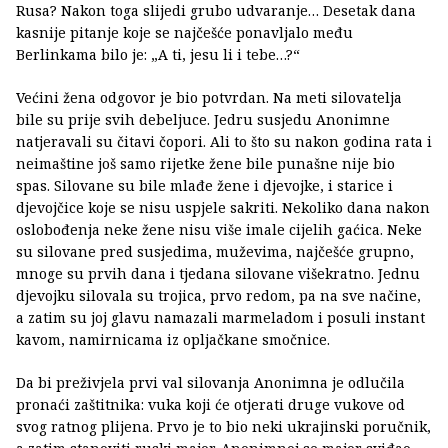
Rusa? Nakon toga slijedi grubo udvaranje… Desetak dana
kasnije pitanje koje se najčešće ponavljalo među
Berlinkama bilo je: „A ti, jesu li i tebe…?“
Većini žena odgovor je bio potvrdan. Na meti silovatelja
bile su prije svih debeljuce. Jedru susjedu Anonimne
natjeravali su čitavi čopori. Ali to što su nakon godina rata i
neimaštine još samo rijetke žene bile punašne nije bio
spas. Silovane su bile mlađe žene i djevojke, i starice i
djevojčice koje se nisu uspjele sakriti. Nekoliko dana nakon
oslobođenja neke žene nisu više imale cijelih gaćica. Neke
su silovane pred susjedima, muževima, najčešće grupno,
mnoge su prvih dana i tjedana silovane višekratno. Jednu
djevojku silovala su trojica, prvo redom, pa na sve načine,
a zatim su joj glavu namazali marmeladom i posuli instant
kavom, namirnicama iz opljačkane smočnice.
Da bi preživjela prvi val silovanja Anonimna je odlučila
pronaći zaštitnika: vuka koji će otjerati druge vukove od
svog ratnog plijena. Prvo je to bio neki ukrajinski poručnik,