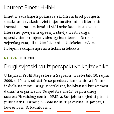
Laurent Binet : HHhH
Binet iz sadašnjosti pokušava skočiti na brod povijesti,
umaknuti i svakodnevici i njenim životnim i literarnim
izazovima. Na tom brodu i vidi sebe kao pisca. Svoju
literarno-povijesnu opsesiju stavlja u isti rang s
opsesivnim igranjem video-igrica s temom Drugog
svjetskog rata, ili nekim bizarnim, kolekcionarskim
hobijem sakupljanja nacističkih artefakata.
NAJAVA
• 10.09.2009.
Drugi svjetski rat iz perspektive književnika
U knjižari Profil Megastore u Zagrebu, u četvrtak, 10. rujna
2009. u 19 sati, održat će se predstavljanje autora i čitanje
iz djela na temu 'Drugi svjetski rat, holokaust i književnost
danas' u organizaciji 'Susjedstva riječi', regionalnog
susreta Hrvatskog centra P.E.N.-a. Sudjeluju ugledni pisci i
publicisti: D. Drndić, S. Goldstein, T. Jakovina, D. Jančar, I.
Lovrenović, D. Radulović,...