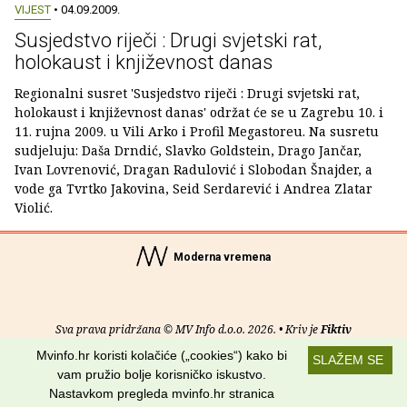
VIJEST
• 04.09.2009.
Susjedstvo riječi : Drugi svjetski rat,
holokaust i književnost danas
Regionalni susret 'Susjedstvo riječi : Drugi svjetski rat,
holokaust i književnost danas' održat će se u Zagrebu 10. i
11. rujna 2009. u Vili Arko i Profil Megastoreu. Na susretu
sudjeluju: Daša Drndić, Slavko Goldstein, Drago Jančar,
Ivan Lovrenović, Dragan Radulović i Slobodan Šnajder, a
vode ga Tvrtko Jakovina, Seid Serdarević i Andrea Zlatar
Violić.
Moderna vremena
Sva prava pridržana © MV Info d.o.o. 2026. • Kriv je
Fiktiv
Mvinfo.hr koristi kolačiće („cookies“) kako bi
SLAŽEM SE
O nama
•
Pomoć
•
Uvjeti korištenja
•
RSS kanali
vam pružio bolje korisničko iskustvo.
Nastavkom pregleda mvinfo.hr stranica
Potraži nas na: