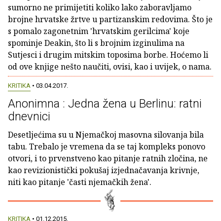
sumorno ne primijetiti koliko lako zaboravljamo
brojne hrvatske žrtve u partizanskim redovima. Što je
s pomalo zagonetnim 'hrvatskim gerilcima' koje
spominje Deakin, što li s brojnim izginulima na
Sutjesci i drugim mitskim toposima borbe. Hoćemo li
od ove knjige nešto naučiti, ovisi, kao i uvijek, o nama.
KRITIKA
• 03.04.2017.
Anonimna : Jedna žena u Berlinu: ratni
dnevnici
Desetljećima su u Njemačkoj masovna silovanja bila
tabu. Trebalo je vremena da se taj kompleks ponovo
otvori, i to prvenstveno kao pitanje ratnih zločina, ne
kao revizionistički pokušaj izjednačavanja krivnje,
niti kao pitanje 'časti njemačkih žena'.
KRITIKA
• 01.12.2015.