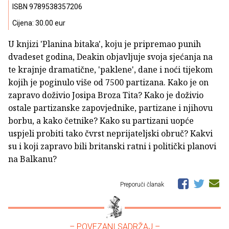
ISBN 9789538357206
Cijena: 30.00 eur
U knjizi 'Planina bitaka', koju je pripremao punih
dvadeset godina, Deakin objavljuje svoja sjećanja na
te krajnje dramatične, 'paklene', dane i noći tijekom
kojih je poginulo više od 7500 partizana. Kako je on
zapravo doživio Josipa Broza Tita? Kako je doživio
ostale partizanske zapovjednike, partizane i njihovu
borbu, a kako četnike? Kako su partizani uopće
uspjeli probiti tako čvrst neprijateljski obruč? Kakvi
su i koji zapravo bili britanski ratni i politički planovi
na Balkanu?
Preporuči članak
– POVEZANI SADRŽAJ –