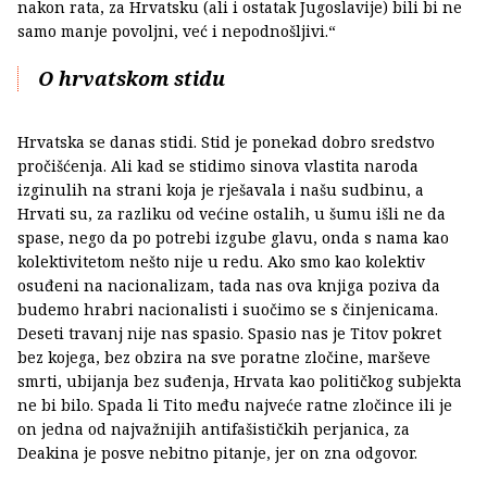
nakon rata, za Hrvatsku (ali i ostatak Jugoslavije) bili bi ne
samo manje povoljni, već i nepodnošljivi.“
O hrvatskom stidu
Hrvatska se danas stidi. Stid je ponekad dobro sredstvo
pročišćenja. Ali kad se stidimo sinova vlastita naroda
izginulih na strani koja je rješavala i našu sudbinu, a
Hrvati su, za razliku od većine ostalih, u šumu išli ne da
spase, nego da po potrebi izgube glavu, onda s nama kao
kolektivitetom nešto nije u redu. Ako smo kao kolektiv
osuđeni na nacionalizam, tada nas ova knjiga poziva da
budemo hrabri nacionalisti i suočimo se s činjenicama.
Deseti travanj nije nas spasio. Spasio nas je Titov pokret
bez kojega, bez obzira na sve poratne zločine, marševe
smrti, ubijanja bez suđenja, Hrvata kao političkog subjekta
ne bi bilo. Spada li Tito među najveće ratne zločince ili je
on jedna od najvažnijih antifašističkih perjanica, za
Deakina je posve nebitno pitanje, jer on zna odgovor.