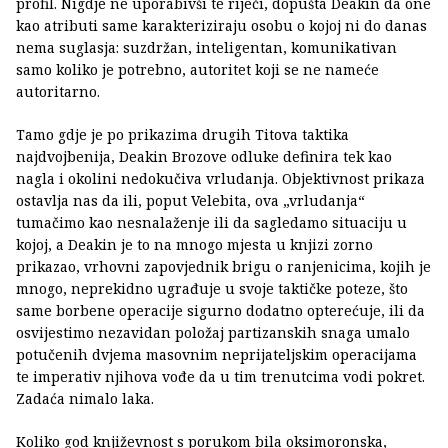
profil. Nigdje ne uporabivši te riječi, dopušta Deakin da one
kao atributi same karakteriziraju osobu o kojoj ni do danas
nema suglasja: suzdržan, inteligentan, komunikativan
samo koliko je potrebno, autoritet koji se ne nameće
autoritarno.
Tamo gdje je po prikazima drugih Titova taktika
najdvojbenija, Deakin Brozove odluke definira tek kao
nagla i okolini nedokučiva vrludanja. Objektivnost prikaza
ostavlja nas da ili, poput Velebita, ova „vrludanja“
tumačimo kao nesnalaženje ili da sagledamo situaciju u
kojoj, a Deakin je to na mnogo mjesta u knjizi zorno
prikazao, vrhovni zapovjednik brigu o ranjenicima, kojih je
mnogo, neprekidno ugrađuje u svoje taktičke poteze, što
same borbene operacije sigurno dodatno opterećuje, ili da
osvijestimo nezavidan položaj partizanskih snaga umalo
potučenih dvjema masovnim neprijateljskim operacijama
te imperativ njihova vođe da u tim trenutcima vodi pokret.
Zadaća nimalo laka.
Koliko god književnost s porukom bila oksimoronska,