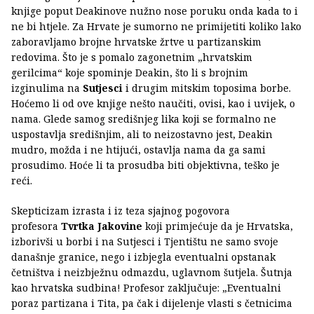
knjige poput Deakinove nužno nose poruku onda kada to i
ne bi htjele. Za Hrvate je sumorno ne primijetiti koliko lako
zaboravljamo brojne hrvatske žrtve u partizanskim
redovima. Što je s pomalo zagonetnim „hrvatskim
gerilcima“ koje spominje Deakin, što li s brojnim
izginulima na
Sutjesci
i drugim mitskim toposima borbe.
Hoćemo li od ove knjige nešto naučiti, ovisi, kao i uvijek, o
nama. Glede samog središnjeg lika koji se formalno ne
uspostavlja središnjim, ali to neizostavno jest, Deakin
mudro, možda i ne htijući, ostavlja nama da ga sami
prosudimo. Hoće li ta prosudba biti objektivna, teško je
reći.
Skepticizam izrasta i iz teza sjajnog pogovora
profesora
Tvrtka Jakovine
koji primjećuje da je Hrvatska,
izborivši u borbi i na Sutjesci i Tjentištu ne samo svoje
današnje granice, nego i izbjegla eventualni opstanak
četništva i neizbježnu odmazdu, uglavnom šutjela. Šutnja
kao hrvatska sudbina! Profesor zaključuje: „Eventualni
poraz partizana i Tita, pa čak i dijelenje vlasti s četnicima