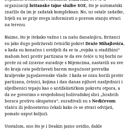
organizaciji
britanske tajne službe SOE
, što je automatski
značilo da im je zadatak kompleksan. No, uz ostale zadatke,
htjeli su se prije svega informirati o pravom stanju stvari
na terenu.
Naime, što je itekako važno i za našu današnjicu, Britanci
su jako dugo podržavali četnički pokret
Draže Mihajlovića
,
a kada su konačno i uvidjeli da se ta „vojska u otadžbini“
mahom bori protiv partizana te da sve češće u toj borbi ne
preže ni od izravne suradnje s Nijemcima, nastavili su sve
do kraja rata podržavati barem mogućnost povratka
kraljevske jugoslavenske vlade. I kada se nisu borili protiv
partizana, četnici, kojima i dan danas njihovi nasljednici i
sljedbenici tepaju kao o antifašističkom pokretu otpora, a
da ne govorimo o svojedobnoj holivudskoj slici „hrabrih
boraca protivu okupatora“, surađivali su s
Nedićevom
vlašću ili jednostavno čekali kako će se stvari odvijati,
pomalo usput koljući.
Uostalom, ono što je i Deakin jasno uvidio, dakle