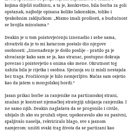
kojima dijeliš sudbinu, a ta je, konkretno, bila borba za goli
opstanak, najbolje opisana koliko lakonskim, toliko i
tjeskobnim zaključkom: „Nismo imali prošlosti, a budućnost
se brojila minutama.“
Deakin je u tom poistovjećenju iznenadio i sebe sama,
shvativši da je to mi katarzom postalo dio njegove
osobnosti: „Iznenađenje je došlo poslije – pratilo ga je
shvaćanje kako sam se ja, kao stranac, postupno dokraja
povezao i poistovjetio s onima oko mene. Okrutnost tog
ushita bila je rijetka i osobna. Sjećanja su iz misli nestajala
bez traga. Pročišćenje je bilo nemjerljivo. Načas sam osjetio
kao da jašem u mongolskoj hordi.“
Jasan prikaz borbe za ranjenike na partizanskoj strani,
snažan je kontrast njemačkoj strategiji ubijanja ranjenika. I
ne samo njih. Deakin naglašava da se progonilo i civile,
ubijalo ih ako su pružali otpor, upokoravalo ako su pasivni,
spaljivalo naselja, rekviriralo blago, sve s jasnom
namjerom: uništi svaki trag života da se partizani kao