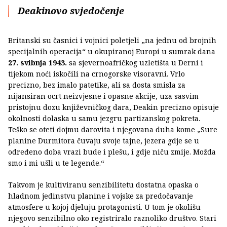
Deakinovo svjedočenje
Britanski su časnici i vojnici poletjeli „na jednu od brojnih
specijalnih operacija“ u okupiranoj Europi u sumrak dana
27. svibnja 1943.
sa sjevernoafričkog uzletišta u Derni i
tijekom noći iskočili na crnogorske visoravni. Vrlo
precizno, bez imalo patetike, ali sa dosta smisla za
nijansiran ocrt neizvjesne i opasne akcije, uza sasvim
pristojnu dozu književničkog dara, Deakin precizno opisuje
okolnosti dolaska u samu jezgru partizanskog pokreta.
Teško se oteti dojmu darovita i njegovana duha kome „Sure
planine Durmitora čuvaju svoje tajne, jezera gdje se u
određeno doba vrazi bude i plešu, i gdje niču zmije. Možda
smo i mi ušli u te legende.“
Takvom je kultiviranu senzibilitetu dostatna opaska o
hladnom jedinstvu planine i vojske za predočavanje
atmosfere u kojoj djeluju protagonisti. U tom je okolišu
njegovo senzibilno oko registriralo raznoliko društvo. Stari