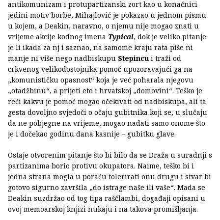
antikomunizam i protupartizanski zort kao u konačnici
jedini motiv borbe, Mihajlović je pokazao u jednom pismu
u kojem, a Deakin, naravno, o njemu nije mogao znati u
vrijeme akcije kodnog imena
Typical
, dok je veliko pitanje
je li ikada za nj i saznao, na samome kraju rata piše ni
manje ni više nego nadbiskupu
Stepincu
i traži od
crkvenog velikodostojnika pomoć upozoravajući ga na
„komunističku opasnost“ koja je već poharala njegovu
„otadžbinu“, a prijeti eto i hrvatskoj „domovini“. Teško je
reći kakvu je pomoć mogao očekivati od nadbiskupa, ali ta
gesta dovoljno svjedoči o očaju gubitnika koji se, u slučaju
da ne pobjegne na vrijeme, mogao nadati samo onome što
je i dočekao godinu dana kasnije – gubitku glave.
Ostaje otvorenim pitanje što bi bilo da se Draža u suradnji s
partizanima borio protivu okupatora. Naime, teško bi i
jedna strana mogla u poraću tolerirati onu drugu i stvar bi
gotovo sigurno završila „do istrage naše ili vaše“. Mada se
Deakin suzdržao od tog tipa raščlambi, događaji opisani u
ovoj memoarskoj knjizi nukaju i na takova promišljanja.