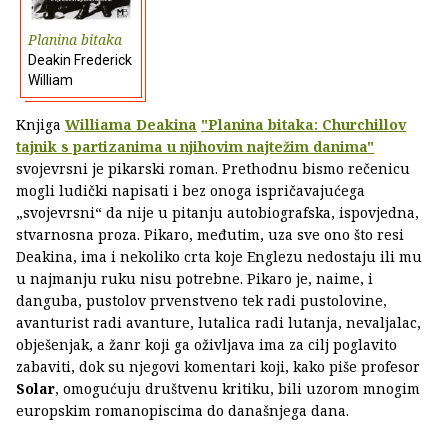
Planina bitaka
Deakin Frederick
William
Knjiga
Williama Deakina
"Planina bitaka: Churchillov
tajnik s partizanima u njihovim najtežim danima"
svojevrsni je pikarski roman. Prethodnu bismo rečenicu
mogli ludički napisati i bez onoga ispričavajućega
„svojevrsni“ da nije u pitanju autobiografska, ispovjedna,
stvarnosna proza. Pikaro, međutim, uza sve ono što resi
Deakina, ima i nekoliko crta koje Englezu nedostaju ili mu
u najmanju ruku nisu potrebne. Pikaro je, naime, i
danguba, pustolov prvenstveno tek radi pustolovine,
avanturist radi avanture, lutalica radi lutanja, nevaljalac,
obješenjak, a žanr koji ga oživljava ima za cilj poglavito
zabaviti, dok su njegovi komentari koji, kako piše profesor
Solar
, omogućuju društvenu kritiku, bili uzorom mnogim
europskim romanopiscima do današnjega dana.