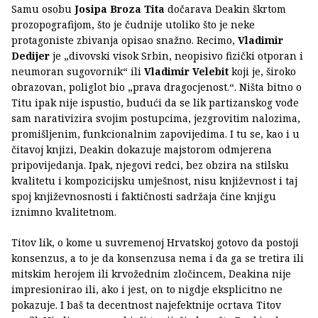
Samu osobu
Josipa Broza Tita
dočarava Deakin škrtom
prozopografijom, što je čudnije utoliko što je neke
protagoniste zbivanja opisao snažno. Recimo,
Vladimir
Dedijer
je „divovski visok Srbin, neopisivo fizički otporan i
neumoran sugovornik“ ili
Vladimir Velebit
koji je, široko
obrazovan, poliglot bio „prava dragocjenost.“. Ništa bitno o
Titu ipak nije ispustio, budući da se lik partizanskog vođe
sam narativizira svojim postupcima, jezgrovitim nalozima,
promišljenim, funkcionalnim zapovijedima. I tu se, kao i u
čitavoj knjizi, Deakin dokazuje majstorom odmjerena
pripovijedanja. Ipak, njegovi redci, bez obzira na stilsku
kvalitetu i kompozicijsku umješnost, nisu književnost i taj
spoj književnosnosti i faktičnosti sadržaja čine knjigu
iznimno kvalitetnom.
Titov lik, o kome u suvremenoj Hrvatskoj gotovo da postoji
konsenzus, a to je da konsenzusa nema i da ga se tretira ili
mitskim herojem ili krvožednim zločincem, Deakina nije
impresionirao ili, ako i jest, on to nigdje eksplicitno ne
pokazuje. I baš ta decentnost najefektnije ocrtava Titov