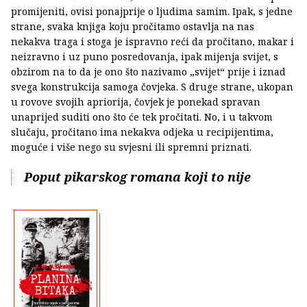
promijeniti, ovisi ponajprije o ljudima samim. Ipak, s jedne
strane, svaka knjiga koju pročitamo ostavlja na nas
nekakva traga i stoga je ispravno reći da pročitano, makar i
neizravno i uz puno posredovanja, ipak mijenja svijet, s
obzirom na to da je ono što nazivamo „svijet“ prije i iznad
svega konstrukcija samoga čovjeka. S druge strane, ukopan
u rovove svojih apriorija, čovjek je ponekad spravan
unaprijed suditi ono što će tek pročitati. No, i u takvom
slučaju, pročitano ima nekakva odjeka u recipijentima,
moguće i više nego su svjesni ili spremni priznati.
Poput pikarskog romana koji to nije