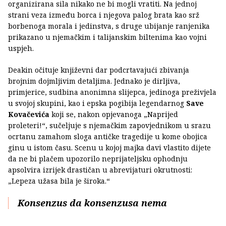
organizirana sila nikako ne bi mogli vratiti. Na jednoj
strani veza između borca i njegova palog brata kao srž
borbenoga morala i jedinstva, s druge ubijanje ranjenika
prikazano u njemačkim i talijanskim biltenima kao vojni
uspjeh.
Deakin očituje književni dar podcrtavajući zbivanja
brojnim dojmljivim detaljima. Jednako je dirljiva,
primjerice, sudbina anonimna slijepca, jedinoga preživjela
u svojoj skupini, kao i epska pogibija legendarnog
Save
Kovačevića
koji se, nakon opjevanoga „Naprijed
proleteri!“, sučeljuje s njemačkim zapovjednikom u srazu
ocrtanu zamahom sloga antičke tragedije u kome obojica
ginu u istom času. Scenu u kojoj majka davi vlastito dijete
da ne bi plačem upozorilo neprijateljsku ophodnju
apsolvira izrijek drastičan u abrevijaturi okrutnosti:
„Lepeza užasa bila je široka.“
Konsenzus da konsenzusa nema