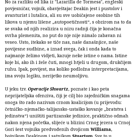
No za razliku od lika iz "Lazarilla de Tormesa", engleski
povjesničar, vojnik, obavještajac Deakin jest i pustolov i
avanturist i lutalica, ali su sve uobičajene osobine tih
likova u njemu lišene „autopoetičnosti“, s obzirom na to da
se svaka od njih realizira u nizu radnji čija je konačna
svrha plemenita, no put do nje nije nimalo zabavan ni
veseo. Usto, itekako se tiče nas, naše današnjice, naše
povijesne sudbine, a iznad svega, čak i onda kada to
najmanje želimo vidjeti, kazuje neke istine o nama. Istine
koje bi, ako ih i žele čuti, mnogi htjeli u drugom, drukčijem
ruhu. Ipak, povijest, ma koliko podložna interpretacijama,
ima svoju logiku, nerijetko neumoljivu.
U jeku tzv.
Operacije Shwartz
, poznate i kao peta
neprijateljska ofenziva, čiji je cilj bio zajedničkim snagama
onoga što rado nazivam crnom koalicijom (u prijevodu:
četničko-njemačko-talijansko-ustaško kovanje „bratstva i
jedinstva“) uništiti partizanske jedinice, praktično odmah
nakon njena početka, slijeće u blizini Crnog jezera u Crnoj
Gori šest vojnika predvođenih dvojicom
Williama
,
bojnikom Deakinom i satnikom
Stuartom
. Sve to u