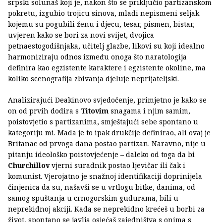
srpski solunaš koji je, nakon što se priključio partizanskom
pokretu, izgubio trojicu sinova, mladi nepismeni seljak
kojemu su pogubili ženu i djecu, tesar, pismen, bistar,
uvjeren kako se bori za novi svijet, dvojica
petnaestogodišnjaka, učitelj glazbe, likovi su koji idealno
harmoniziraju odnos između onoga što naratologija
definira kao egzistente karaktere i egzistente okoline, ma
koliko scenografija zbivanja djeluje neprijateljski.
Analizirajući Deakinovo svjedočenje, primjetno je kako se
on od prvih dodira s
Titovim
snagama i njim samim,
poistovjetio s partizanima, smještajući sebe spontano u
kategoriju mi. Mada je to ipak drukčije definirao, ali ovaj je
Britanac od prvoga dana postao partizan. Naravno, nije u
pitanju ideološko poistovjećenje – daleko od toga da bi
Churchillov
vjerni suradnik postao ljevičar ili čak i
komunist. Vjerojatno je snažnoj identifikaciji doprinijela
činjenica da su, našavši se u vrtlogu bitke, danima, od
samog spuštanja u crnogorskim gudurama, bili u
neprekidnoj akciji. Kada se neprekidno krećeš u borbi za
život, spontano se javlja osjećaš zajedništva s onima s