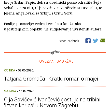
bio je Srđan Papić, dok su urednički posao odradile Šejla
Šehabović za BiH, Olja Savičević Ivančević za Hrvatsku, te
Jelena Angelovski za Srbiju i Crnu Goru.
Poslije promocije: vedro i veselo u knjižarsko-
ugostiteljskom objektu, uz sudjelovanje uvrštenih autora.
Preporuči članak
– POVEZANI SADRŽAJ –
KRITIKA
• 08.06.2026.
Tatjana Gromača : Kratki roman o majci
NAJAVA
• 16.04.2026.
Olja Savičević Ivančević gostuje na tribini
'Izvan korica' u Novom Zagrebu