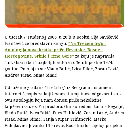
U utorak 7. studenog 2006. u 20 h u Booksi Olja Savičević
Ivančević će predstaviti knjigu:
"Na Trećem trgu :
Antologija nove kratke priče Hrvatske, Bosne i
Hercegovine, Srbije i Crne Gore"
za koju je napravila
"hrvatski izbor" najboljih autora rođenih poslije 1974.
godine. Po njoj to su: Vlado Bulić, Ivica Ðikić, Zoran Lazić,
Andrea Pisac, Mima Simić.
Udruženje građana "Treći trg" iz Beograda i istoimeni
internet časopis za književnost i umjetnost odgovorni su za
ovu antologiju koja nam donosi priče nekolicine
književnika s ex-Yu prostora. Oni su redom: Lamija Begagić,
Vlado Bulić, Ivica Ðikić, Enes Halilović, Zoran Lazić, Andrea
Pisac, Mima Simić, Tanja Stupar Trifunović, Marko
Vidojković i Jovanka Uljarević. Koordinator cijelog projekta