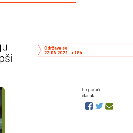
gu
Održava se
23.06.2021. u 18h
pši
Preporuči
članak