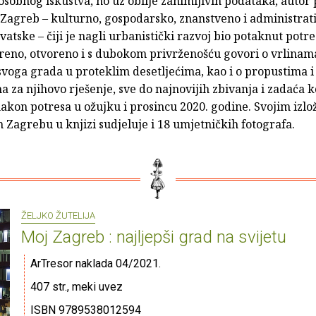
osobnog iskustva, no uz obilje zanimljivih podataka, autor 
Zagreb – kulturno, gospodarsko, znanstveno i administrat
vatske – čiji je nagli urbanistički razvoj bio potaknut potr
kreno, otvoreno i s dubokom privrženošću govori o vrlinama
voga grada u proteklim desetljećima, kao i o propustima i
a za njihovo rješenje, sve do najnovijih zbivanja i zadaća 
nakon potresa u ožujku i prosincu 2020. godine. Svojim izl
Zagrebu u knjizi sudjeluje i 18 umjetničkih fotografa.
ŽELJKO ŽUTELIJA
Moj Zagreb : najljepši grad na svijetu
ArTresor naklada 04/2021.
407 str., meki uvez
ISBN 9789538012594