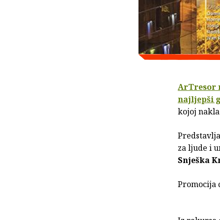
ArTresor 
najljepši 
kojoj nakla
Predstavlja
za ljude i 
Snješka K
Promocija 