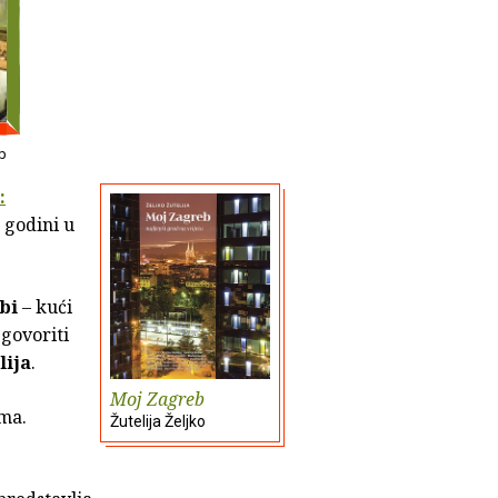
eb
:
 godini u
bi
– kući
 govoriti
lija
.
Moj Zagreb
ama.
Žutelija Željko