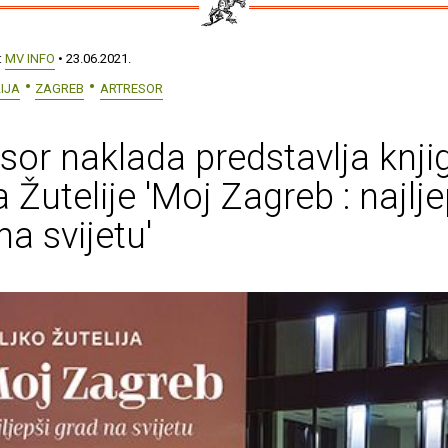
:
MV INFO
• 23.06.2021.
IJA
ZAGREB
ARTRESOR
sor naklada predstavlja knji
a Žutelije 'Moj Zagreb : najlje
na svijetu'