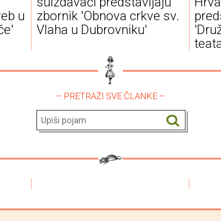
suizdavači predstavljaju
Hrva
reb u
zbornik 'Obnova crkve sv.
pred
če'
Vlaha u Dubrovniku'
'Dru
teata
– PRETRAŽI SVE ČLANKE –