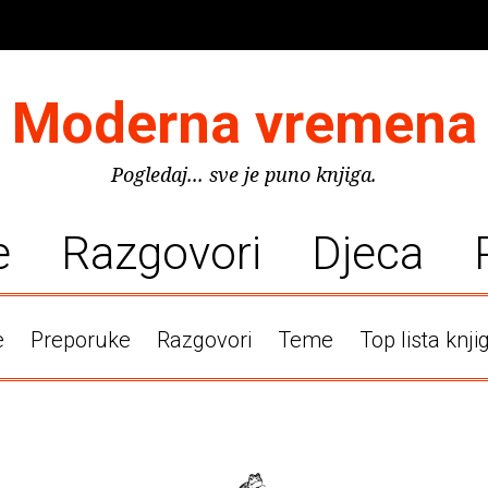
Moderna vremena
Pogledaj... sve je puno knjiga.
e
Razgovori
Djeca
e
Preporuke
Razgovori
Teme
Top lista knji