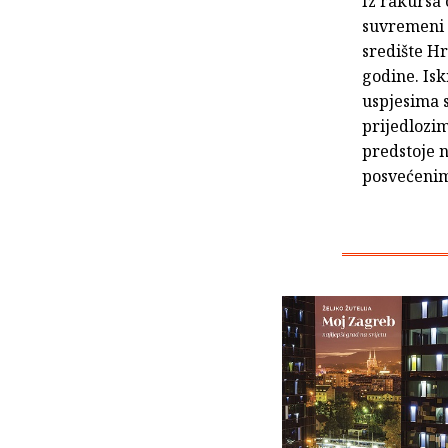
Iz rakursa 
suvremeni 
središte Hr
godine. Is
uspjesima s
prijedlozim
predstoje 
posvećenim 