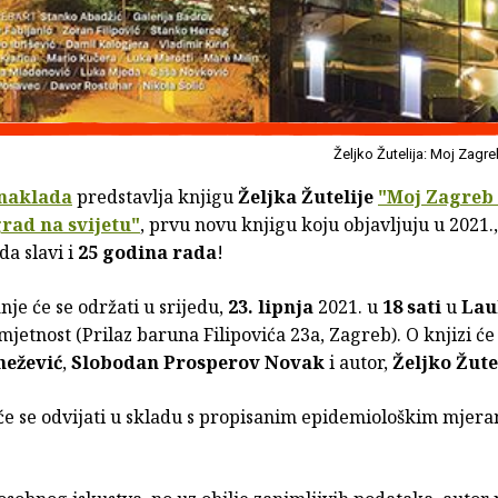
Željko Žutelija: Moj Zagr
naklada
predstavlja knjigu
Željka Žutelije
"Moj Zagreb 
grad na svijetu"
, prvu novu knjigu koju objavljuju u 2021.,
da slavi i
25 godina rada
!
nje će se održati u srijedu,
23. lipnja
2021. u
18 sati
u
Lau
umjetnost (Prilaz baruna Filipovića 23a, Zagreb). O knjizi će
nežević
,
Slobodan Prosperov Novak
i autor,
Željko Žute
će se odvijati u skladu s propisanim epidemiološkim mjer