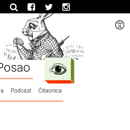
Posao
ga
Podcast
Čitaonica