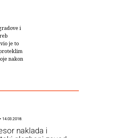
 gradove i
greb
vio je to
 proteklim
toje nakon
• 14.03.2018.
esor naklada i