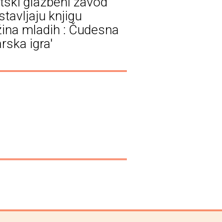
tski glazbeni zavod
stavljaju knjigu
žina mladih : Čudesna
rska igra'