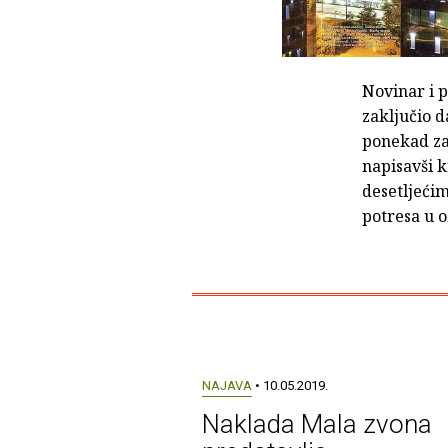
Novinar i p
zaključio d
ponekad zab
napisavši k
desetljećim
potresa u o
NAJAVA
• 10.05.2019.
Naklada Mala zvona