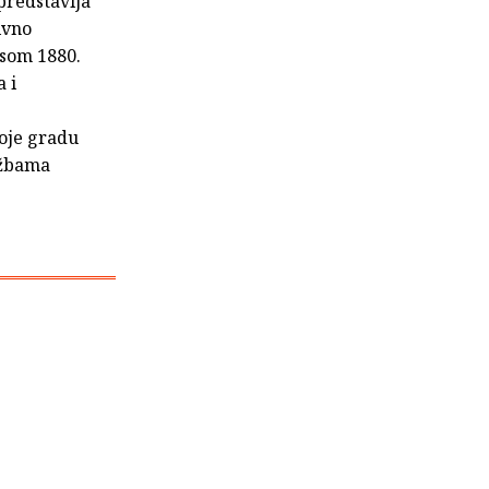
predstavlja
ivno
esom 1880.
 i
koje gradu
ožbama