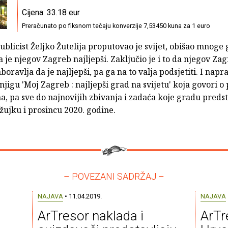
Cijena: 33.18 eur
Preračunato po fiksnom tečaju konverzije 7,53450 kuna za 1 euro
ublicist Željko Žutelija proputovao je svijet, obišao mnoge
a je njegov Zagreb najljepši. Zaključio je i to da njegov Za
oravlja da je najljepši, pa ga na to valja podsjetiti. I napra
njigu 'Moj Zagreb : najljepši grad na svijetu' koja govori o
a, pa sve do najnovijih zbivanja i zadaća koje gradu preds
žujku i prosincu 2020. godine.
– POVEZANI SADRŽAJ –
NAJAVA
• 11.04.2019.
NAJAVA
ArTresor naklada i
ArTr