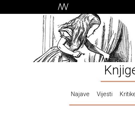
Knjig
Najave
Vijesti
Kritik