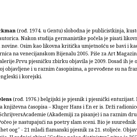
eckman
(rođ. 1974. u Gentu) slobodna je publicistkinja, kust
autorica. Nakon studija germanistike počela je pisati likovn
 novine. Osim kao likovna kritička umjetnošću se bavi i ka
ornica na venecijanskom Bijenalu 2005. Piše za Art Magazin
alerije.Prvu pjesničku zbirku objavila je 2009. Dosad ih je o
oj objavljene i u raznim časopisima, a prevođene su na fra
ngleski i korejski.
elens
(rođ. 1976.) belgijski je pjesnik i pjesnički entuzijast. 
 književna časopisa – Kluger Hans i En er is. Drži radionic
 SchrijversAcademie (Akademiji za pisanje) i na raznim dr
očeo je nastupajući na poetry slam sceni. Bio je suurednik
het oog˝ - 21 mladi flamanski pjesnik za 21. stoljeće. Objavi