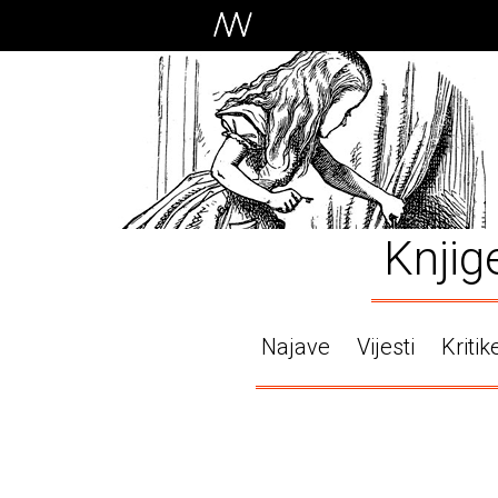
Knjig
Najave
Vijesti
Kritik