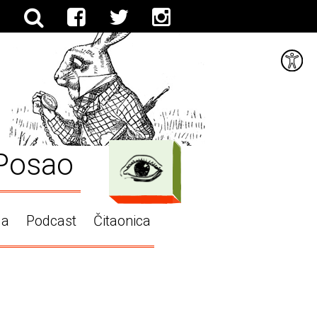
Posao
ga
Podcast
Čitaonica