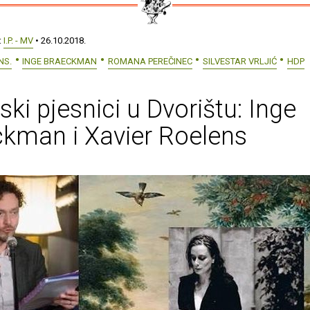
:
I.P. - MV
• 26.10.2018.
NS.
INGE BRAECKMAN
ROMANA PEREČINEC
SILVESTAR VRLJIĆ
HDP
jski pjesnici u Dvorištu: Inge
kman i Xavier Roelens