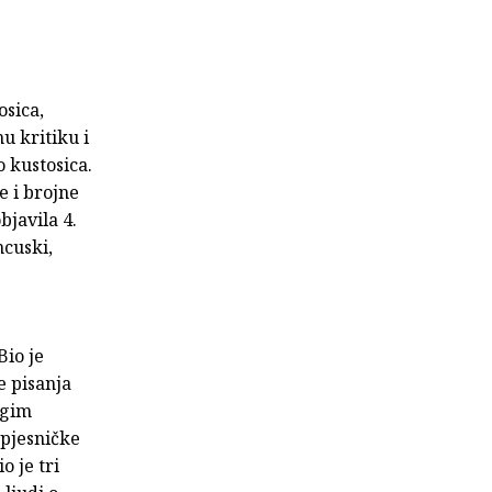
osica,
u kritiku i
o kustosica.
e i brojne
bjavila 4.
ncuski,
Bio je
e pisanja
ugim
 pjesničke
o je tri