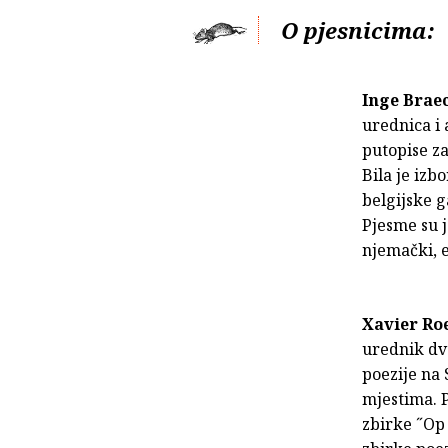
O pjesnicima:
Inge Bra
urednica i 
putopise za
Bila je izb
belgijske g
Pjesme su j
njemački, e
Xavier Ro
urednik dva
poezije na
mjestima. P
zbirke ˝Op 