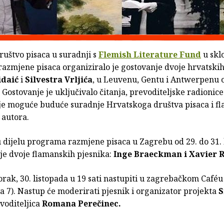
ruštvo pisaca u suradnji s
Flemish Literature Fund
u skl
azmjene pisaca organiziralo je gostovanje dvoje hrvatskih
idaić
i
Silvestra Vrljića
, u Leuvenu, Gentu i Antwerpenu o
 Gostovanje je uključivalo čitanja, prevoditeljske radionice
e moguće buduće suradnje Hrvatskoga društva pisaca i f
i autora.
dijelu programa razmjene pisaca u Zagrebu od 29. do 31. 
uje dvoje flamanskih pjesnika:
Inge Braeckman i Xavier 
orak, 30. listopada u 19 sati nastupiti u zagrebačkom Caféu
a 7). Nastup će moderirati pjesnik i organizator projekta
S
voditeljica
Romana Perečinec.