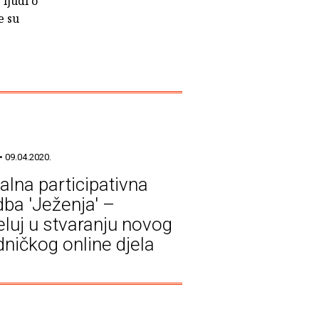
 ljudi o
e su
• 09.04.2020.
ualna participativna
dba 'Ježenja' –
eluj u stvaranju novog
dničkog online djela