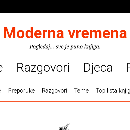
Moderna vremena
Pogledaj... sve je puno knjiga.
e
Razgovori
Djeca
e
Preporuke
Razgovori
Teme
Top lista knji