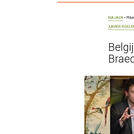
NAJAVA
• Piše
XAVIER ROELE
Belgi
Braec