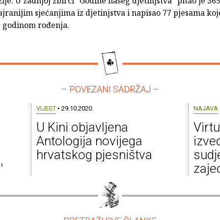
ije. U zadnjoj zbirci ˝Godine našeg djetinjstva˝ pitao je 365
jranijim sjećanjima iz djetinjstva i napisao 77 pjesama koj
e godinom rođenja.
– POVEZANI SADRŽAJ –
VIJEST
• 29.10.2020.
NAJAVA
U Kini objavljena
Virt
Antologija novijega
izve
hrvatskog pjesništva
sudj
'
zaje