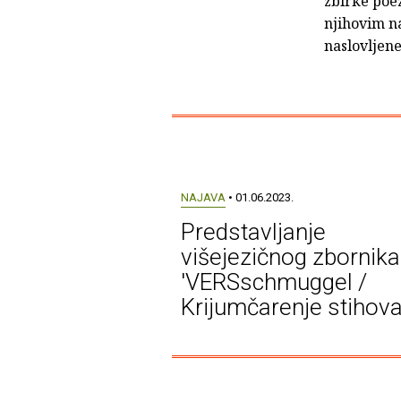
zbirke poez
njihovim na
naslovljen
NAJAVA
• 01.06.2023.
Predstavljanje
višejezičnog zbornika
'VERSschmuggel /
Krijumčarenje stihova