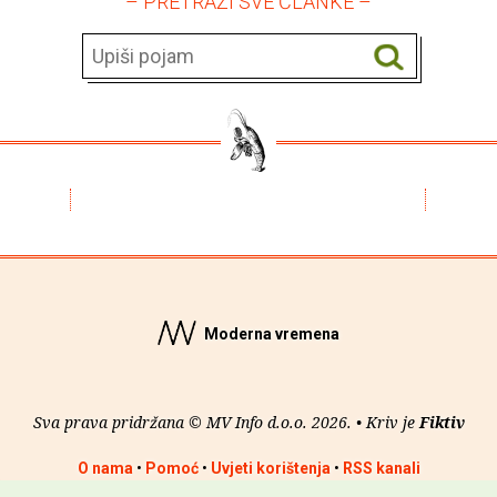
– PRETRAŽI SVE ČLANKE –
Moderna vremena
Sva prava pridržana © MV Info d.o.o. 2026. • Kriv je
Fiktiv
O nama
•
Pomoć
•
Uvjeti korištenja
•
RSS kanali