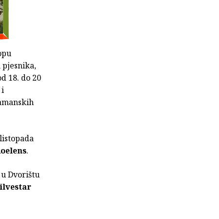
opu
 pjesnika,
d 18. do 20
 i
lamanskih
listopada
Roelens
.
 u Dvorištu
ilvestar