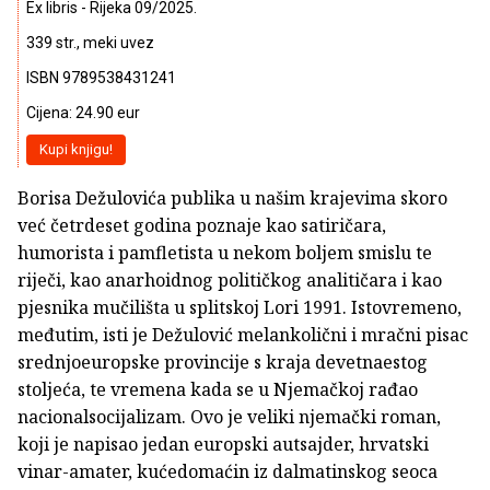
Ex libris - Rijeka 09/2025.
339 str., meki uvez
ISBN 9789538431241
Cijena: 24.90 eur
Kupi knjigu!
Borisa Dežulovića publika u našim krajevima skoro
već četrdeset godina poznaje kao satiričara,
humorista i pamfletista u nekom boljem smislu te
riječi, kao anarhoidnog političkog analitičara i kao
pjesnika mučilišta u splitskoj Lori 1991. Istovremeno,
međutim, isti je Dežulović melankolični i mračni pisac
srednjoeuropske provincije s kraja devetnaestog
stoljeća, te vremena kada se u Njemačkoj rađao
nacionalsocijalizam. Ovo je veliki njemački roman,
koji je napisao jedan europski autsajder, hrvatski
vinar-amater, kućedomaćin iz dalmatinskog seoca