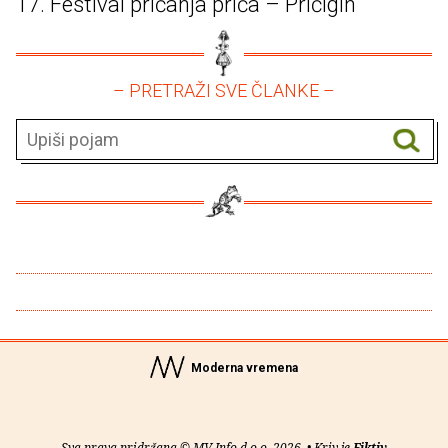
17. Festival pričanja priča – Pričigin
– PRETRAŽI SVE ČLANKE –
Moderna vremena
Sva prava pridržana © MV Info d.o.o. 2026. • Kriv je
Fiktiv