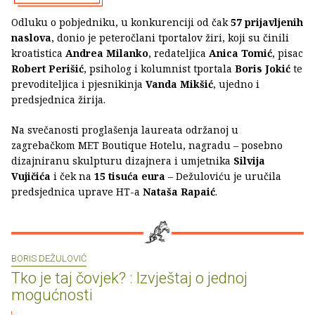
Odluku o pobjedniku, u konkurenciji od čak
57 prijavljenih
naslova
, donio je peteročlani tportalov žiri, koji su činili
kroatistica
Andrea Milanko
, redateljica
Anica Tomić
, pisac
Robert Perišić
, psiholog i kolumnist tportala
Boris Jokić
te
prevoditeljica i pjesnikinja
Vanda Mikšić
, ujedno i
predsjednica žirija.
Na svečanosti proglašenja laureata održanoj u
zagrebačkom MET Boutique Hotelu, nagradu – posebno
dizajniranu skulpturu dizajnera i umjetnika
Silvija
Vujičića
i ček na
15 tisuća eura
– Dežuloviću je uručila
predsjednica uprave HT-a
Nataša Rapaić
.
BORIS DEŽULOVIĆ
Tko je taj čovjek? : Izvještaj o jednoj
mogućnosti