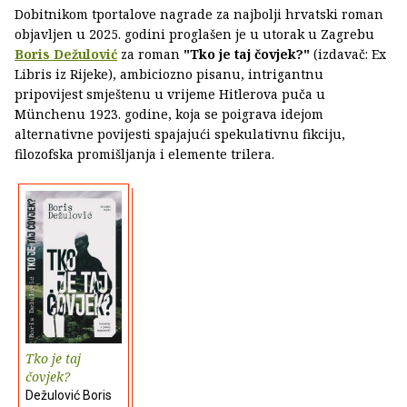
Dobitnikom tportalove nagrade za najbolji hrvatski roman
objavljen u 2025. godini proglašen je u utorak u Zagrebu
Boris Dežulović
za roman
"Tko je taj čovjek?"
(izdavač: Ex
Libris iz Rijeke), ambiciozno pisanu, intrigantnu
pripovijest smještenu u vrijeme Hitlerova puča u
Münchenu 1923. godine, koja se poigrava idejom
alternativne povijesti spajajući spekulativnu fikciju,
filozofska promišljanja i elemente trilera.
Tko je taj
čovjek?
Dežulović Boris