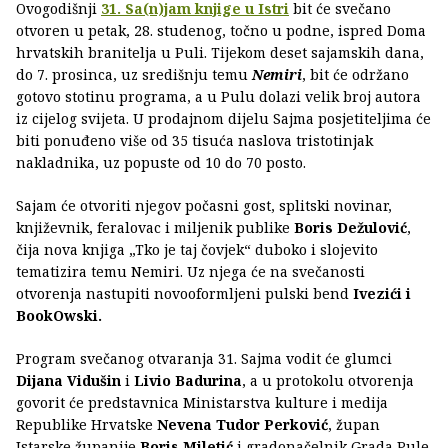
Ovogodišnji
31. Sa(n)jam knjige u Istri
bit će svečano
otvoren u petak, 28. studenog, točno u podne, ispred Doma
hrvatskih branitelja u Puli. Tijekom deset sajamskih dana,
do 7. prosinca, uz središnju temu
Nemiri
, bit će održano
gotovo stotinu programa, a u Pulu dolazi velik broj autora
iz cijelog svijeta. U prodajnom dijelu Sajma posjetiteljima će
biti ponuđeno više od 35 tisuća naslova tristotinjak
nakladnika, uz popuste od 10 do 70 posto.
Sajam će otvoriti njegov počasni gost, splitski novinar,
književnik, feralovac i miljenik publike
Boris Dežulović
,
čija nova knjiga „Tko je taj čovjek“ duboko i slojevito
tematizira temu Nemiri. Uz njega će na svečanosti
otvorenja nastupiti novooformljeni pulski bend
Ivezići i
BookOwski.
Program svečanog otvaranja 31. Sajma vodit će glumci
Dijana Vidušin
i
Livio Badurina
, a u protokolu otvorenja
govorit će predstavnica Ministarstva kulture i medija
Republike Hrvatske
Nevena Tudor Perković
, župan
Istarske županije
Boris Miletić
i gradonačelnik Grada Pule