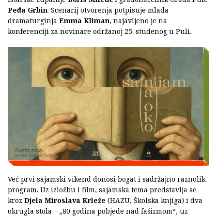
Peđa Grbin
. Scenarij otvorenja potpisuje mlada
dramaturginja
Emma Kliman
,
najavljeno je na
konferenciji za novinare održanoj 25. studenog u Puli.
Već prvi sajamski vikend donosi bogat i sadržajno raznolik
program. Uz izložbu i film, sajamska tema predstavlja se
kroz
Djela Miroslava Krleže
(HAZU, Školska knjiga) i dva
okrugla stola – „80 godina pobjede nad fašizmom“, uz