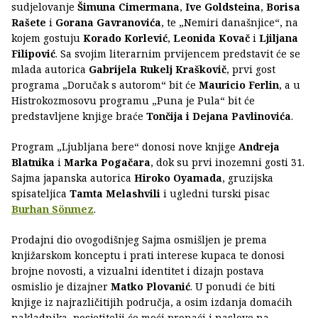
sudjelovanje
Šimuna Cimermana
,
Ive Goldsteina
,
Borisa
Rašete
i
Gorana Gavranovića
, te „Nemiri današnjice“, na
kojem gostuju
Korado Korlević
,
Leonida Kovač
i
Ljiljana
Filipović
. Sa svojim literarnim prvijencem predstavit će se
mlada autorica
Gabrijela Rukelj Kraškovič
, prvi gost
programa „Doručak s autorom“ bit će
Mauricio Ferlin
, a u
Histrokozmosovu programu „Puna je Pula“ bit će
predstavljene knjige braće
Tončija i Dejana Pavlinovića
.
Program „Ljubljana bere“ donosi nove knjige
Andreja
Blatnika
i
Marka Pogačara
, dok su prvi inozemni gosti 31.
Sajma japanska autorica
Hiroko Oyamada
, gruzijska
spisateljica
Tamta Melashvili
i ugledni turski pisac
Burhan Sönmez
.
Prodajni dio ovogodišnjeg Sajma osmišljen je prema
knjižarskom konceptu i prati interese kupaca te donosi
brojne novosti, a vizualni identitet i dizajn postava
osmislio je dizajner
Matko Plovanić
. U ponudi će biti
knjige iz najrazličitijih područja, a osim izdanja domaćih
nakladnika, posjetitelji će moći pronaći i naslove na