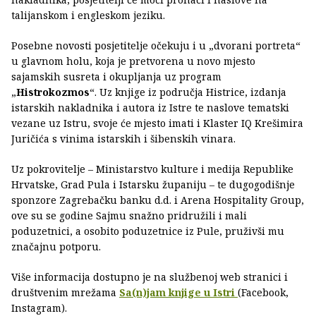
talijanskom i engleskom jeziku.
Posebne novosti posjetitelje očekuju i u „dvorani portreta“
u glavnom holu, koja je pretvorena u novo mjesto
sajamskih susreta i okupljanja uz program
„
Histrokozmos
“. Uz knjige iz područja Histrice, izdanja
istarskih nakladnika i autora iz Istre te naslove tematski
vezane uz Istru, svoje će mjesto imati i Klaster IQ Krešimira
Juričića s vinima istarskih i šibenskih vinara.
Uz pokrovitelje – Ministarstvo kulture i medija Republike
Hrvatske, Grad Pula i Istarsku županiju – te dugogodišnje
sponzore Zagrebačku banku d.d. i Arena Hospitality Group,
ove su se godine Sajmu snažno pridružili i mali
poduzetnici, a osobito poduzetnice iz Pule, pruživši mu
značajnu potporu.
Više informacija dostupno je na službenoj web stranici i
društvenim mrežama
Sa(n)jam knjige u Istri
(Facebook,
Instagram).