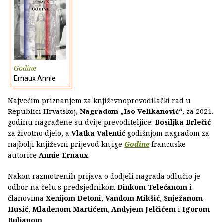
Godine
Ernaux Annie
Najvećim priznanjem za književnoprevodilački rad u
Republici Hrvatskoj,
Nagradom „Iso Velikanović“
, za 2021.
godinu nagrađene su dvije prevoditeljice:
Bosiljka Brlečić
za životno djelo, a
Vlatka Valentić
godišnjom nagradom za
najbolji književni prijevod knjige
Godine
francuske
autorice
Annie Ernaux
.
Nakon razmotrenih prijava o dodjeli nagrada odlučio je
odbor na čelu s predsjednikom
Dinkom Telećanom
i
članovima
Xenijom Detoni
,
Vandom Mikšić
,
Snježanom
Husić
,
Mladenom Martićem
,
Andyjem Jelčićem
i
Igorom
Buljanom
.