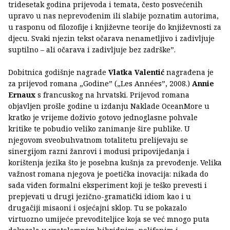
tridesetak godina prijevoda i temata, često posvećenih
upravo u nas neprevođenim ili slabije poznatim autorima,
u rasponu od filozofije i književne teorije do književnosti za
djecu. Svaki njezin tekst očarava nenametljivo i zadivljuje
suptilno – ali očarava i zadivljuje bez zadrške”.
Dobitnica godišnje nagrade
Vlatka Valentić
nagrađena je
za prijevod romana „Godine” („Les Années”, 2008.)
Annie
Ernaux
s francuskog na hrvatski. Prijevod romana
objavljen prošle godine u izdanju Naklade OceanMore u
kratko je vrijeme doživio gotovo jednoglasne pohvale
kritike te pobudio veliko zanimanje šire publike. U
njegovom sveobuhvatnom totalitetu prelijevaju se
sinergijom razni žanrovi i modusi pripovijedanja i
korištenja jezika što je posebna kušnja za prevođenje. Velika
važnost romana njegova je poetička inovacija: nikada do
sada viđen formalni eksperiment koji je teško prevesti i
prepjevati u drugi jezično-gramatički idiom kao i u
drugačiji misaoni i osjećajni sklop. Tu se pokazalo
virtuozno umijeće prevoditeljice koja se već mnogo puta