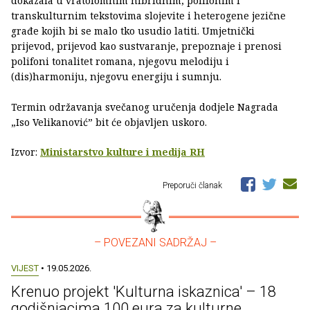
dokazala u vratolomnim hibridnim, polifonim i
transkulturnim tekstovima slojevite i heterogene jezične
građe kojih bi se malo tko usudio latiti. Umjetnički
prijevod, prijevod kao sustvaranje, prepoznaje i prenosi
polifoni tonalitet romana, njegovu melodiju i
(dis)harmoniju, njegovu energiju i sumnju.
Termin održavanja svečanog uručenja dodjele Nagrada
„Iso Velikanović” bit će objavljen uskoro.
Izvor:
Ministarstvo kulture i medija RH
Preporuči članak
– POVEZANI SADRŽAJ –
VIJEST
• 19.05.2026.
Krenuo projekt 'Kulturna iskaznica' – 18
godišnjacima 100 eura za kulturne