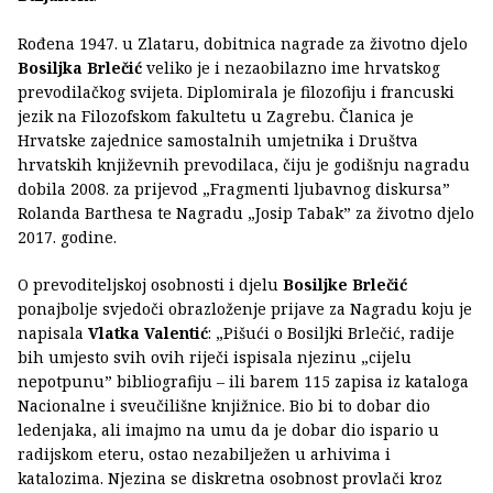
Rođena 1947. u Zlataru, dobitnica nagrade za životno djelo
Bosiljka Brlečić
veliko je i nezaobilazno ime hrvatskog
prevodilačkog svijeta. Diplomirala je filozofiju i francuski
jezik na Filozofskom fakultetu u Zagrebu. Članica je
Hrvatske zajednice samostalnih umjetnika i Društva
hrvatskih književnih prevodilaca, čiju je godišnju nagradu
dobila 2008. za prijevod „Fragmenti ljubavnog diskursa”
Rolanda Barthesa te Nagradu „Josip Tabak” za životno djelo
2017. godine.
O prevoditeljskoj osobnosti i djelu
Bosiljke Brlečić
ponajbolje svjedoči obrazloženje prijave za Nagradu koju je
napisala
Vlatka Valentić
: „Pišući o Bosiljki Brlečić, radije
bih umjesto svih ovih riječi ispisala njezinu „cijelu
nepotpunu” bibliografiju – ili barem 115 zapisa iz kataloga
Nacionalne i sveučilišne knjižnice. Bio bi to dobar dio
ledenjaka, ali imajmo na umu da je dobar dio ispario u
radijskom eteru, ostao nezabilježen u arhivima i
katalozima. Njezina se diskretna osobnost provlači kroz