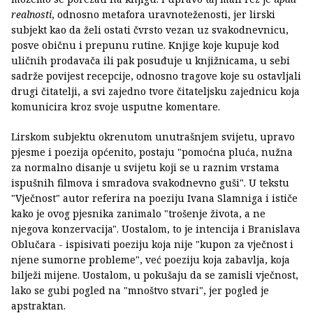
realnosti
, odnosno metafora uravnoteženosti, jer lirski
subjekt kao da želi ostati čvrsto vezan uz svakodnevnicu,
posve običnu i prepunu rutine. Knjige koje kupuje kod
uličnih prodavača ili pak posuđuje u knjižnicama, u sebi
sadrže povijest recepcije, odnosno tragove koje su ostavljali
drugi čitatelji, a svi zajedno tvore čitateljsku zajednicu koja
komunicira kroz svoje usputne komentare.
Lirskom subjektu okrenutom unutrašnjem svijetu, upravo
pjesme i poezija općenito, postaju "pomoćna pluća, nužna
za normalno disanje u svijetu koji se u raznim vrstama
ispušnih filmova i smradova svakodnevno guši". U tekstu
"Vječnost" autor referira na poeziju Ivana Slamniga i ističe
kako je ovog pjesnika zanimalo "trošenje života, a ne
njegova konzervacija". Uostalom, to je intencija i Branislava
Oblučara - ispisivati poeziju koja nije "kupon za vječnost i
njene sumorne probleme", već poeziju koja zabavlja, koja
bilježi mijene. Uostalom, u pokušaju da se zamisli vječnost,
lako se gubi pogled na "mnoštvo stvari", jer pogled je
apstraktan.