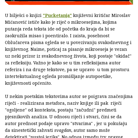
U bilješci o knjizi
"Pucketanja"
književni kritičar Miroslav
Mićanović ističe kako je riječ o mikroesejima, kojima
putanja reda teksta ide od početka do kraja da bi se
zaokružila misao i poentiralo. I zaista, posebnost
Oblučareva pisma ogleda se u povezivanju svakodnevnog i
književnog. Naime, poticaj za pisanje mikroeseja je vezan
uz neki prizor iz svakodnevnog života, koji postaje "okidač"
za refleksiju. Važno je kako se u tim refleksijama autor
referira i na druge tekstove, pa se upravo u tom prostoru
intertekstualnog ogleda promišljanje autopoetike,
književnosti općenito.
U nekim poetskim tekstovima autor se poigrava značenjima
riječi - realizirana metafora, naziv knjige ili pak riječi
"ogoljene" od konteksta, postaju "začudni" predmeti
pjesnikovih analiza. U odnosu riječi i stvari, čini se da
autor prednost podaje upravo "stvarima" , jer u pokušaju
da sinestetički zahvati
svagdan
, autor samo može
detektirati "pustoš jezika". No odnos između tzv. pravog