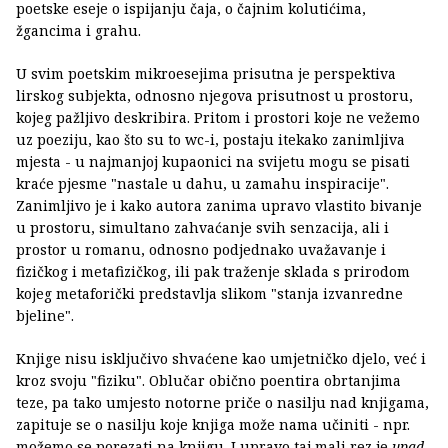
poetske eseje o ispijanju čaja, o čajnim kolutićima,
žgancima i grahu.
U svim poetskim mikroesejima prisutna je perspektiva
lirskog subjekta, odnosno njegova prisutnost u prostoru,
kojeg pažljivo deskribira. Pritom i prostori koje ne vežemo
uz poeziju, kao što su to wc-i, postaju itekako zanimljiva
mjesta - u najmanjoj kupaonici na svijetu mogu se pisati
kraće pjesme "nastale u dahu, u zamahu inspiracije".
Zanimljivo je i kako autora zanima upravo vlastito bivanje
u prostoru, simultano zahvaćanje svih senzacija, ali i
prostor u romanu, odnosno podjednako uvažavanje i
fizičkog i metafizičkog, ili pak traženje sklada s prirodom
kojeg metaforički predstavlja slikom "stanja izvanredne
bjeline".
Knjige nisu isključivo shvaćene kao umjetničko djelo, već i
kroz svoju "fiziku". Oblučar obično poentira obrtanjima
teze, pa tako umjesto notorne priče o nasilju nad knjigama,
zapituje se o nasilju koje knjiga može nama učiniti - npr.
možemo se porezati na knjigu. I upravo taj mali rez je
upad