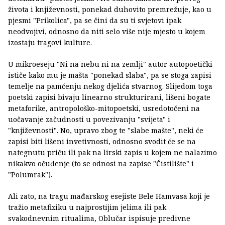
života i književnosti, ponekad duhovito premrežuje, kao u
pjesmi "Prikolica", pa se čini da su ti svjetovi ipak
neodvojivi, odnosno da niti selo više nije mjesto u kojem
izostaju tragovi kulture.
U mikroeseju "Ni na nebu ni na zemlji" autor autopoetički
ističe kako mu je mašta "ponekad slaba", pa se stoga zapisi
temelje na pamćenju nekog djelića stvarnog. Slijedom toga
poetski zapisi bivaju linearno strukturirani, lišeni bogate
metaforike, antropološko-mitopoetski, usredotočeni na
uočavanje začudnosti u povezivanju "svijeta" i
"književnosti". No, upravo zbog te "slabe mašte", neki će
zapisi biti lišeni invetivnosti, odnosno svodit će se na
nategnutu priču ili pak na lirski zapis u kojem ne nalazimo
nikakvo očuđenje (to se odnosi na zapise "Čistilište" i
"Polumrak").
Ali zato, na tragu mađarskog esejiste Bele Hamvasa koji je
tražio metafiziku u najprostijim jelima ili pak
svakodnevnim ritualima, Oblučar ispisuje predivne