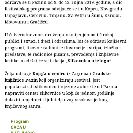
održava se u Pazinu od 9. do 12. rujna 2019. godine, a dio
festivalskog programa odvijat će se i u Kopru, Novigradu,
Lupoglavu, Cerovlju, Tinjanu, Sv. Petru u Šumi, Karojbi,
Motovunu i Gračišću.
U četverodnevnom druženju namijenjenom i širokoj
publici i struci, i djeci i odraslima, bit će održani književni
programi, likovne radionice ilustracije i stripa, izložba i
predstave, te radionice pisanja, prevođenja i književne
kritike, a održat će se i akcija „
Slikovnica u izlogu
“.
Želja udruge
Knjiga u centru
iz Zagreba i
Gradske
knjižnice Pazin
koji organiziraju Festival, jest
popularizirati slikovnicu i njezine autore te od Pazina
napraviti centar slikovnice u koji će jednom godišnje
dolaziti umjetnici i ljubitelji ovog visokovrijednog
književnog žanra.
Program
OVCA U