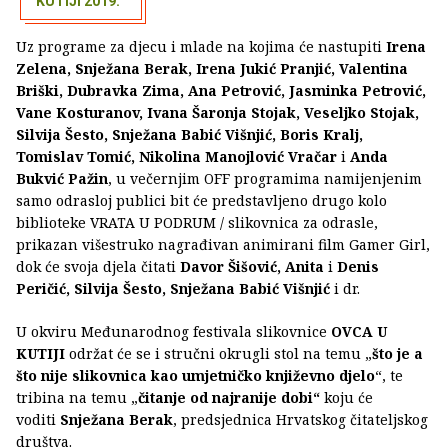
KUTIJI 2019.
Uz programe za djecu i mlade na kojima će nastupiti
Irena
Zelena, Snježana Berak, Irena Jukić Pranjić, Valentina
Briški, Dubravka Zima, Ana Petrović, Jasminka Petrović,
Vane Kosturanov, Ivana Šaronja Stojak, Veseljko Stojak,
Silvija Šesto, Snježana Babić Višnjić, Boris Kralj,
Tomislav Tomić, Nikolina Manojlović Vračar
i
Anda
Bukvić Pažin
, u večernjim OFF programima namijenjenim
samo odrasloj publici bit će predstavljeno drugo kolo
biblioteke VRATA U PODRUM / slikovnica za odrasle,
prikazan višestruko nagrađivan animirani film Gamer Girl,
dok će svoja djela čitati
Davor Šišović, Anita
i
Denis
Peričić, Silvija Šesto, Snježana Babić Višnjić
i dr.
U okviru Međunarodnog festivala slikovnice
OVCA U
KUTIJI
održat će se i stručni okrugli stol na temu „
što je a
što nije slikovnica kao umjetničko književno djelo
“, te
tribina na temu „
čitanje od najranije dobi“
koju će
voditi
Snježana Berak
, predsjednica Hrvatskog čitateljskog
društva.