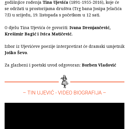
godišnjice rođenja
Tina Ujevića
(1891-1955-2016), koje će
se održati u prostorijama društva (Trg bana Josipa Jelačića
7/I) u srijedu, 19. listopada s početkom u 12 sati.
O djelu Tina Ujevića će govoriti:
Ivana Drenjančević,
Krešimir Bagić i Ivica Matičević.
Izbor iz Ujevićeve poezije interpretirat će dramski umjetnik
Joško Ševo
.
Za glazbeni i poetski uvod odgovoran:
Borben Vladović
– TIN UJEVIĆ - VIDEO BIOGRAFIJA –