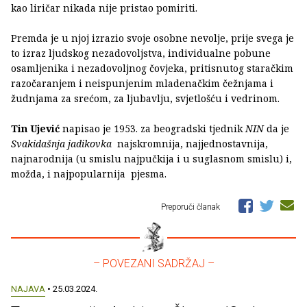
kao liričar nikada nije pristao pomiriti.
Premda je u njoj izrazio svoje osobne nevolje, prije svega je
to izraz ljudskog nezadovoljstva, individualne pobune
osamljenika i nezadovoljnog čovjeka, pritisnutog staračkim
razočaranjem i neispunjenim mladenačkim čežnjama i
žudnjama za srećom, za ljubavlju, svjetlošću i vedrinom.
Tin Ujević
napisao je 1953. za beogradski tjednik
NIN
da je
Svakidašnja jadikovka
najskromnija, najjednostavnija,
najnarodnija (u smislu najpučkija i u suglasnom smislu) i,
možda, i najpopularnija pjesma.
Preporuči članak
– POVEZANI SADRŽAJ –
NAJAVA
• 25.03.2024.