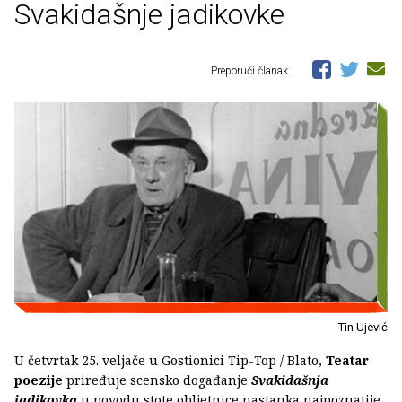
Svakidašnje jadikovke
Preporuči članak
Tin Ujević
U četvrtak 25. veljače u Gostionici Tip-Top / Blato,
Teatar
poezije
priređuje scensko događanje
Svakidašnja
jadikovka
u povodu stote obljetnice nastanka najpoznatije