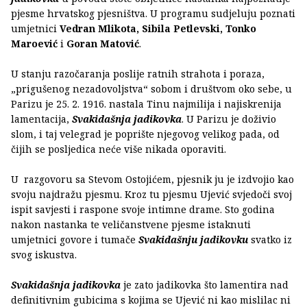
pjesme hrvatskog pjesništva. U programu sudjeluju poznati
umjetnici
Vedran Mlikota, Sibila Petlevski, Tonko
Maroević
i
Goran Matović
.
U stanju razočaranja poslije ratnih strahota i poraza,
„prigušenog nezadovoljstva“ sobom i društvom oko sebe, u
Parizu je 25. 2. 1916. nastala Tinu najmilija i najiskrenija
lamentacija,
Svakidašnja jadikovka
. U Parizu je doživio
slom, i taj velegrad je poprište njegovog velikog pada, od
čijih se posljedica neće više nikada oporaviti.
U razgovoru sa Stevom Ostojićem, pjesnik ju je izdvojio kao
svoju najdražu pjesmu. Kroz tu pjesmu Ujević svjedoči svoj
ispit savjesti i raspone svoje intimne drame. Sto godina
nakon nastanka te veličanstvene pjesme istaknuti
umjetnici govore i tumače
Svakidašnju jadikovku
svatko iz
svog iskustva.
Svakidašnja jadikovka
je zato jadikovka što lamentira nad
definitivnim gubicima s kojima se Ujević ni kao mislilac ni