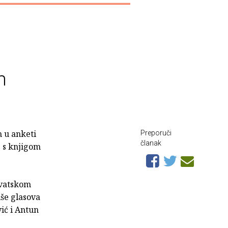
m
 u anketi
Preporuči
članak
 s knjigom
rvatskom
iše glasova
ić i Antun