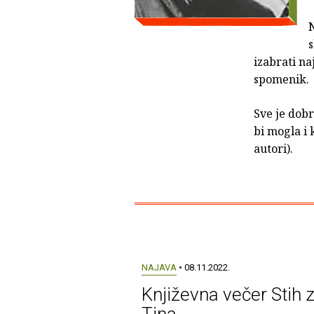
N
s
izabrati na
spomenik.
Sve je dobr
bi mogla i 
autori).
NAJAVA
• 08.11.2022.
Književna večer Stih 
Tina