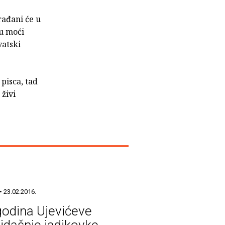
rađani će u
ju moći
vatski
pisca, tad
 živi
• 23.02.2016.
godina Ujevićeve
idašnje jadikovke