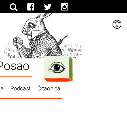
Posao
ga
Podcast
Čitaonica