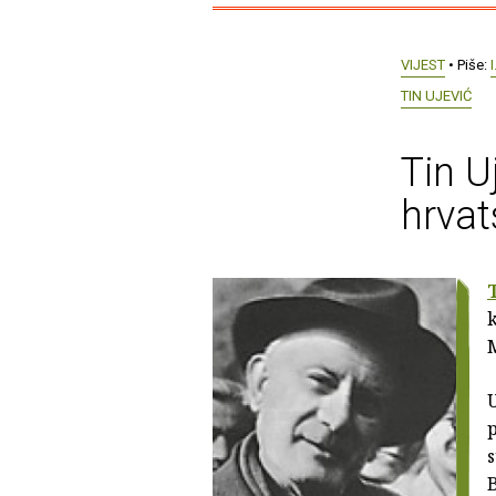
VIJEST
• Piše:
I
TIN UJEVIĆ
Tin U
hrva
k
M
U
p
s