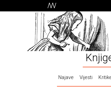
Knjig
Najave
Vijesti
Kritik