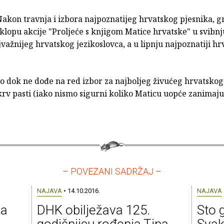
akon travnja i izbora najpoznatijeg hrvatskog pjesnika, g
klopu akcije "Proljeće s knjigom Matice hrvatske" u svibn
jvažnijeg hrvatskog jezikoslovca, a u lipnju najpoznatiji hr
o dok ne dođe na red izbor za najboljeg živućeg hrvatskog 
krv pasti (iako nismo sigurni koliko Maticu uopće zanimaju
– POVEZANI SADRŽAJ –
NAJAVA
• 14.10.2016.
NAJAVA
za
DHK obilježava 125.
Sto 
godišnjicu rođenja Tina
Svak