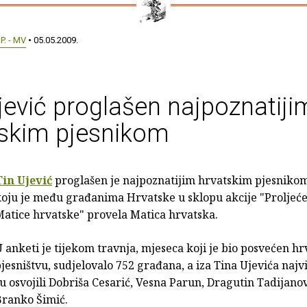
.P. - MV
• 05.05.2009.
jević proglašen najpoznatiji
tskim pjesnikom
Tin Ujević
proglašen je najpoznatijim hrvatskim pjesnikom
oju je među građanima Hrvatske u sklopu akcije "Proljeće
atice hrvatske" provela Matica hrvatska.
 anketi je tijekom travnja, mjeseca koji je bio posvećen h
jesništvu, sudjelovalo 752 građana, a iza Tina Ujevića najv
u osvojili Dobriša Cesarić, Vesna Parun, Dragutin Tadijanov
Branko Šimić.