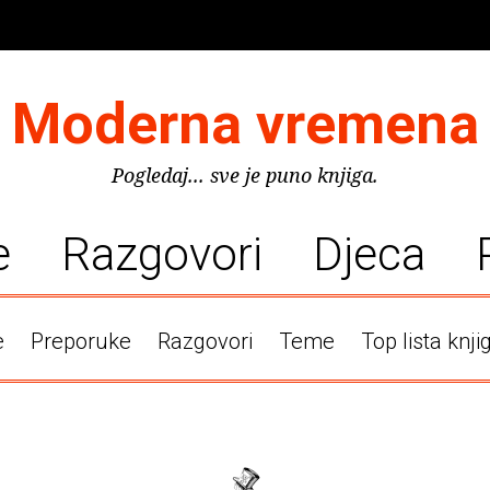
Moderna vremena
Pogledaj... sve je puno knjiga.
e
Razgovori
Djeca
e
Preporuke
Razgovori
Teme
Top lista knji