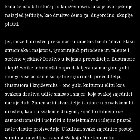
kada će isto biti slučaj i s književnošću. Iako je ovo rješenje
naizgled jeftinije, kao društvo ćemo ga, dugoročno, skuplje
platiti.
Jer, može li društvo preko noći u zapećak baciti čitavu klasu
stručnjaka i majstora, ignorirajući prirođene im talente i
stečene vještine? Društvo u kojemu prevoditelje, ilustratore
i književnike tehnološki napredak tjera na marginu gubi
mnogo više od same socijalne sigurnosti prevoditelja,
ilustratora i književnika – ono gubi kulturnu elitu koja
svakom društvu udiše smisao i smjer; koja svakoj zajednici
daruje duh. Zanemariti stvaratelje i autore u hrvatskom bi
društvu, kao i u svakome drugom, značilo duhovno se
samoosiromašiti i pohrliti u intelektualnu i idejnu pustoš
naše vlastite proizvodnje. U kulturi svake zajednice postoji
suptilna, nevidljiva ravnoteža koju čine konkretni