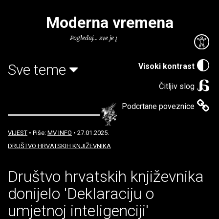
Moderna vremena
Pogledaj... sve je puno knjiga.
Sve teme
Visoki kontrast
Čitljiv slog
Podcrtane poveznice
VIJEST
• Piše:
MV INFO
• 27.01.2025.
DRUŠTVO HRVATSKIH KNJIŽEVNIKA
Društvo hrvatskih književnika
donijelo 'Deklaraciju o
umjetnoj inteligenciji'