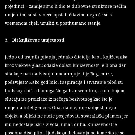
pojedinci – zamijenimo li dio te duhovne strukture nečim
umjetnim, sustav neće opstati čitavim, nego će se s
vremenom cijeli urušiti u posthumano stanje.
3. Bit književne umjetnosti
Jedno od trajnih pitanja jednako čitatelja kao i književnika
kroz vjekove glasi: odakle dolazi književnost? Je li ona dar
sila koje nas nadvisuju; nadahnjuje li je Bog, muze,
podsvijest? Kako god bilo, inspiracija i stvaranje plod su
ljudskoga bića ili onoga što ga transcendira, a ni u kojem
slučaju ne proizlaze iz nečega beživotnog kao što je
umjetna inteligencija. Ona, naime, nije subjekt, nego
objekt, a objekt ne može posjedovati stvaralački plamen jer
mu nedostaje iskra života, uma i duha. Književnost je
posebna disciplina ljudskoga djelovanja po tome što je se