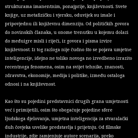
strukturama imanentnim, ponajprije, književnosti. Svete
knjige, uz metafizičku i vjersku, oduvijek su imale i
pripovjednu ili književnu dimenziju. Od političkih govora
do novinskih članaka, u onome trenutku u kojemu dolazi
do međuigre misli i riječi, iz govora i pisma izvire
književnost. Iz tog razloga nije čudno što se pojava umjetne
inteligencije, idejno ne toliko novoga no izvedbeno izrazito
recentnoga fenomena, osim na svijet tehnike, znanosti,
zdravstva, ekonomije, medija i politike, između ostaloga
odnosi i na književnost.
Kao što su pojedini predstavnici drugih grana umjetnosti
već i primijetili, osim što obogaćuje pojedine sfere
ljudskoga djelovanja, umjetna inteligencija za stvaralački
duh čovjeka uvelike predstavlja i prijetnju. Od filmske
industrije, gdje zamjenjuje autore scenarija, preko