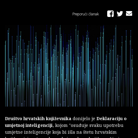
Preporuči članak
Društvo hrvatskih književnika
donijelo je
Deklaraciju o
umjetnoj inteligenciji
, kojom "osuđuje svaku upotrebu
umjetne inteligencije koja bi išla na štetu hrvatskim