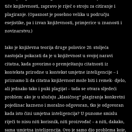
tiče književnosti, zapravo je riječ o stroju za citiranje i
plagiranje. (Opasnost je posebno velika u području
esejistike, pa i izvan književnosti, primjerice u znanosti i
novinarstvu.)
Iako je književna teorija druge polovice 20. stoljeća
nastojala pokazati da je u književnost u svojoj naravi
citatna, kada govorimo o premještanju citatnosti iz
konteksta prirodne u kontekst umjetne inteligencije – i
priznamo li da citatna književnost može biti i remek- djelo,
ali jednako tako i puki plagijat – tada se otvara sljedeći
problem: ako je u slučaju „klasičnog“ plagiranja konkretni
pojedinac kazneno i moralno odgovoran, tko je odgovoran
kada isto čini umjetna inteligencija? U punome smislu
riječi to nisu niti korisnik, niti proizvođač – a niti, dakako,
sama umjetna inteligencija. Ovo je samo dio problema koje,