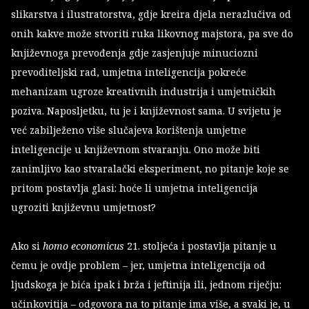
slikarstva i ilustratorstva, gdje kreira djela nerazlučiva od
onih kakve može stvoriti ruka likovnog majstora, pa sve do
književnoga prevođenja gdje zasjenjuje minuciozni
prevoditeljski rad, umjetna inteligencija pokreće
mehanizam ugroze kreativnih industrija i umjetničkih
poziva. Naposljetku, tu je i književnost sama. U svijetu je
već zabilježeno više slučajeva korištenja umjetne
inteligencije u književnom stvaranju. Ono može biti
zanimljivo kao stvaralački eksperiment, no pitanje koje se
pritom postavlja glasi: hoće li umjetna inteligencija
ugroziti književnu umjetnost?
Ako si
homo economicus
21. stoljeća i postavlja pitanje u
čemu je ovdje problem – jer, umjetna inteligencija od
ljudskoga je bića ipak i brža i jeftinija ili, jednom riječju:
učinkovitija – odgovora na to pitanje ima više, a svaki je, u