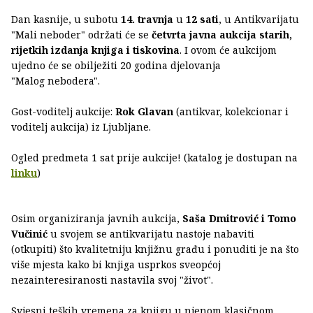
Dan kasnije, u subotu
14. travnja
u
12 sati
, u Antikvarijatu
"Mali neboder" održati će se
četvrta javna aukcija starih,
rijetkih izdanja knjiga i tiskovina
. I ovom će aukcijom
ujedno će se obilježiti 20 godina djelovanja
"Malog nebodera".
​Gost-voditelj aukcije:
Rok Glavan
(antikvar, kolekcionar i
voditelj aukcija) iz Ljubljane.
Ogled predmeta 1 sat prije aukcije! (katalog je dostupan na
linku
)
Osim organiziranja javnih aukcija,
Saša Dmitrović i Tomo
Vučinić
u svojem se antikvarijatu nastoje nabaviti
(otkupiti) što kvalitetniju knjižnu građu i ponuditi je na što
više mjesta kako bi knjiga usprkos sveopćoj
nezainteresiranosti nastavila svoj "život".
Svjesni teških vremena za knjigu u njenom klasičnom