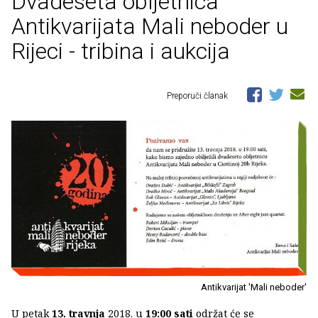
Dvadeseta obljetnica
Antikvarijata Mali neboder u
Rijeci - tribina i aukcija
Preporuči članak
Antikvarijat 'Mali neboder'
U petak
13. travnja
2018. u
19:00 sati
održat će se