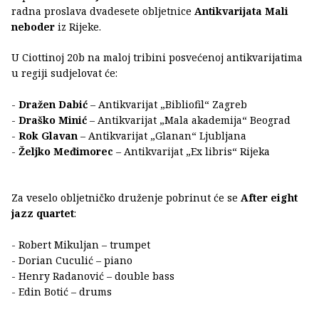
radna proslava dvadesete obljetnice
Antikvarijata Mali
neboder
iz Rijeke.
U Ciottinoj 20b na maloj tribini posvećenoj antikvarijatima
u regiji sudjelovat će:
-
Dražen Dabić
– Antikvarijat „Bibliofil“ Zagreb
-
Draško Minić
– Antikvarijat „Mala akademija“ Beograd
-
Rok Glavan
– Antikvarijat „Glanan“ Ljubljana
-
Željko Međimorec
– Antikvarijat „Ex libris“ Rijeka
Za veselo obljetničko druženje pobrinut će se
After eight
jazz quartet
:
- Robert Mikuljan – trumpet
- Dorian Cuculić – piano
- Henry Radanović – double bass
- Edin Botić – drums