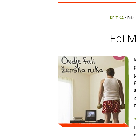
KRITIKA
• Piše
Edi M
M
p
p
p
a
g