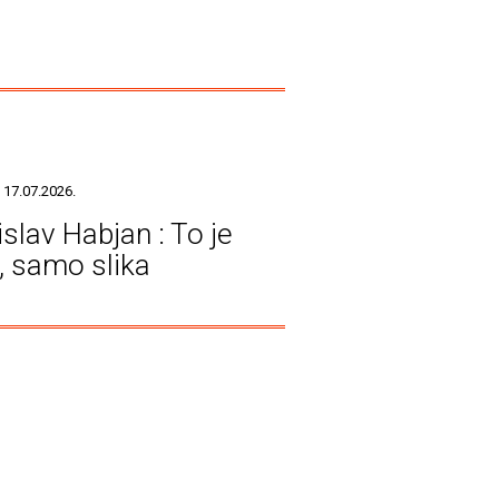
 17.07.2026.
islav Habjan : To je
a, samo slika