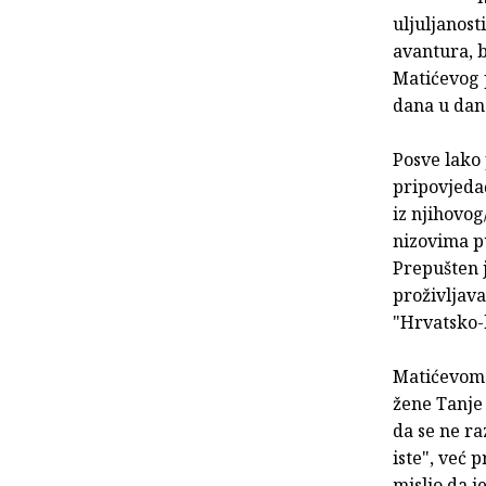
uljuljanost
avantura, b
Matićevog p
dana u dan
Posve lako 
pripovjedač
iz njihovog
nizovima pu
Prepušten j
proživljava
"Hrvatsko-h
Matićevom 
žene Tanje 
da se ne r
iste", već p
mislio da j