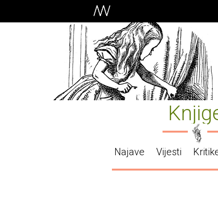
Knjig
Najave
Vijesti
Kritik