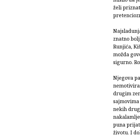
želi priznat
pretenciozn
Najsladunja
znatno bolj
Runjića, Kiš
možda govor
sigurno. Ro
Njegova pak
nemotivira
drugim zem
sajmovima 
nekih drugi
nakalamlje
puna prija
životu. I d