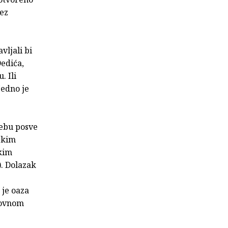
bez
vljali bi
Dedića,
. Ili
Jedno je
rebu posve
ekim
čkim
. Dolazak
 je oaza
lovnom