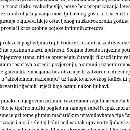
i u tranzicijsko svakodnevlje, posve bez prepričavanja leteć
ez silnih objašnjavanja moći ljubavnog govora. U središtu 
isanja o ljubavi lik je ostavljenog muškarca zrelih godina k
 provlači kroz osobne odjeke intimnih stresova.
prolazeći poglavljima (njih trideset i osam) ne zadržava se
 na opisima strasti, nježnosti, Sonjine dosade i njezine po
/njegovog stana, niti se opterećuju čitatelji filozofičnim r
nim rasprava o sreći i povjerenju, o sumnji i uznemirenost
e glavni lik emocijama bez obzira je li zatvoren u dnevnoj s
 u "alkoholnom razbijanju" uz šank kvartovskog kafića ili 
rvatski riječnik" riječi koje ostaju nakon ljubavi.
junaku u njegovom intimno razorenom svijetu ne smeta b
(što je tipično muški pogled na samoga sebe!!), ipak mora 
azmeće pri tome glupim mačističkim uravnilovkama tipa "s
riznaje i njoj i sebi taj bolni nedostatak upravo Te ljubavi z
e jedna, jedina i vječna. Plijeni iskrenost glavnoga lika koji