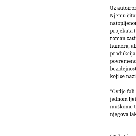
Uz autoiron
Njemu čita
natopljenom
projekata (
roman zasi
humora, al
produkcija
povremeno,
bezidejnost
koji se naz
"Ovdje fali
jednom ljet
muškome tij
njegova lak