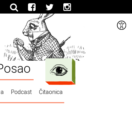
Posao
ga
Podcast
Čitaonica