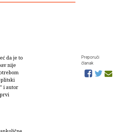
eć da je to
Preporuči
članak
bav nije
 potrebom
plitski
 i autor
 prvi
lankolične