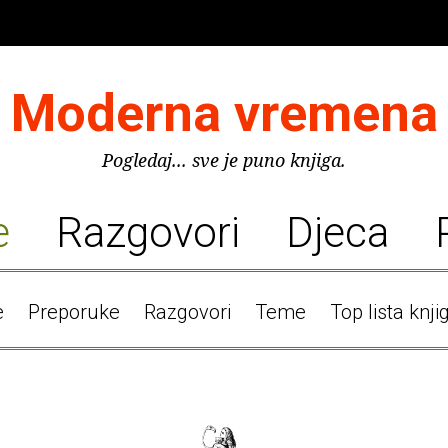
Moderna vremena
Pogledaj... sve je puno knjiga.
e
Razgovori
Djeca
e
Preporuke
Razgovori
Teme
Top lista knji