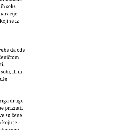
ih seks-
naracije
oji se iz
trebe da ode
ečeničnim
i.
obi, ili ih
piše
riga druge
se priznati
ve su žene
a koju je
 otvoreno