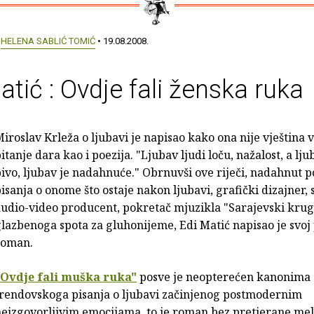
:
HELENA SABLIĆ TOMIĆ
• 19.08.2008.
atić : Ovdje fali ženska ruka
iroslav Krleža o ljubavi je napisao kako ona nije vještina v
itanje dara kao i poezija. "Ljubav ljudi loču, nažalost, a lju
ivo, ljubav je nadahnuće." Obrnuvši ove riječi, nadahnut
isanja o onome što ostaje nakon ljubavi, grafički dizajner, s
udio-video producent, pokretač mjuzikla "Sarajevski krug"
lazbenoga spota za gluhonijeme, Edi Matić napisao je svoj
roman.
"Ovdje fali muška ruka"
posve je neopterećen kanonima
trendovskoga pisanja o ljubavi začinjenog postmodernim
neizgovorljivim emocijama, to je roman bez pretjerane me