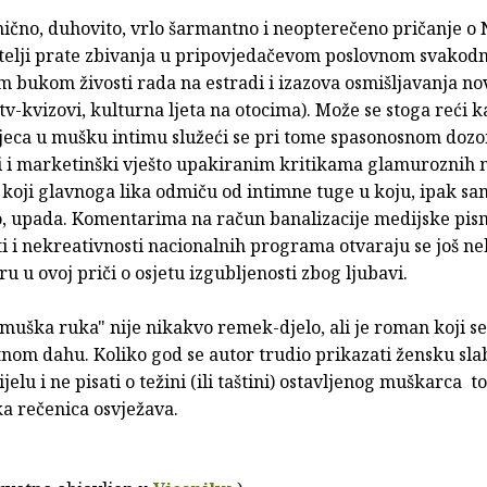
ično, duhovito, vrlo šarmantno i neopterečeno pričanje o N
telji prate zbivanja u pripovjedačevom poslovnom svakodn
 bukom živosti rada na estradi i izazova osmišljavanja no
tv-kvizovi, kulturna ljeta na otocima). Može se stoga reći k
jeca u mušku intimu služeći se pri tome spasonosnom doz
i i marketinški vješto upakiranim kritikama glamuroznih 
 koji glavnoga lika odmiču od intimne tuge u koju, ipak s
 upada. Komentarima na račun banalizacije medijske pism
i i nekreativnosti nacionalnih programa otvaraju se još ne
iru u ovoj priči o osjetu izgubljenosti zbog ljubavi.
 muška ruka" nije nikakvo remek-djelo, ali je roman koji se
nom dahu. Koliko god se autor trudio prikazati žensku sla
elu i ne pisati o težini (ili taštini) ostavljenog muškarca to
a rečenica osvježava.