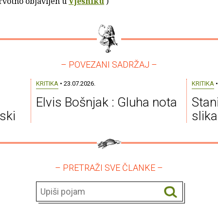
prvotno objavljen u
Vjesniku
)
– POVEZANI SADRŽAJ –
KRITIKA
• 23.07.2026.
KRITIKA
•
Elvis Bošnjak : Gluha nota
Stan
ski
slik
– PRETRAŽI SVE ČLANKE –