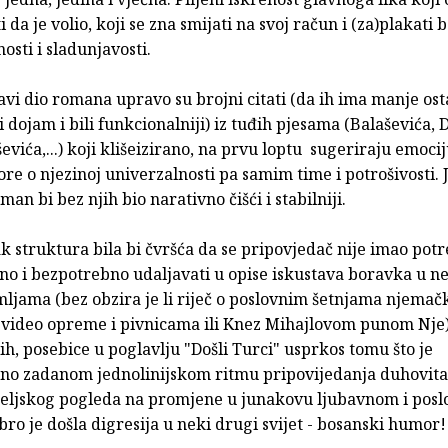
i da je volio, koji se zna smijati na svoj račun i (za)plakati 
osti i sladunjavosti.
vi dio romana upravo su brojni citati (da ih ima manje osta
i dojam i bili funkcionalniji) iz tuđih pjesama (Balaševića, 
evića,...) koji klišeizirano, na prvu loptu sugeriraju emociju
e o njezinoj univerzalnosti pa samim time i potrošivosti. 
man bi bez njih bio narativno čišći i stabilniji.
 struktura bila bi čvršća da se pripovjedač nije imao pot
no i bezpotrebno udaljavati u opise iskustava boravka u n
ljama (bez obzira je li riječ o poslovnim šetnjama njema
video opreme i pivnicama ili Knez Mihajlovom punom Nje)
h, posebice u poglavlju "Došli Turci" usprkos tomu što je
no zadanom jednolinijskom ritmu pripovijedanja duhovita
teljskog pogleda na promjene u junakovu ljubavnom i pos
obro je došla digresija u neki drugi svijet - bosanski humor!