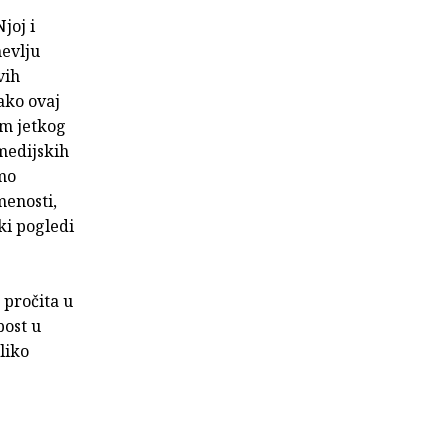
joj i
evlju
vih
ako ovaj
om jetkog
medijskih
amo
enosti,
ki pogledi
 pročita u
bost u
liko