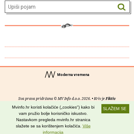
Moderna vremena
Sva prava pridržana © MV Info d.o.o. 2026. • Kriv je
Fiktiv
Mvinfo.hr koristi kolačiće („cookies“) kako bi
SLAŽEM SE
O nama
•
Pomoć
•
Uvjeti korištenja
•
RSS kanali
vam pružio bolje korisničko iskustvo.
Nastavkom pregleda mvinfo.hr stranica
Potraži nas na:
slažete se sa korištenjem kolačića.
Više
informacija