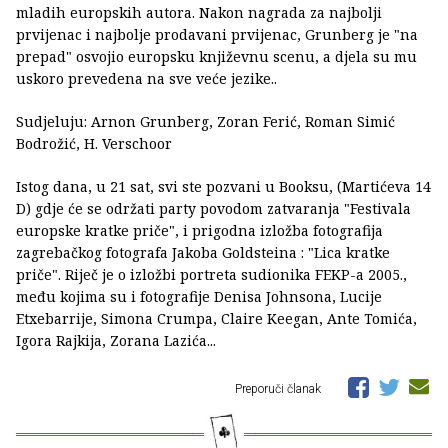
mladih europskih autora. Nakon nagrada za najbolji
prvijenac i najbolje prodavani prvijenac, Grunberg je "na
prepad" osvojio europsku književnu scenu, a djela su mu
uskoro prevedena na sve veće jezike..
Sudjeluju: Arnon Grunberg, Zoran Ferić, Roman Simić
Bodrožić, H. Verschoor
Istog dana, u 21 sat, svi ste pozvani u Booksu, (Martićeva 14
D) gdje će se održati party povodom zatvaranja "Festivala
europske kratke priče", i prigodna izložba fotografija
zagrebačkog fotografa Jakoba Goldsteina : "Lica kratke
priče". Riječ je o izložbi portreta sudionika FEKP-a 2005.,
među kojima su i fotografije Denisa Johnsona, Lucije
Etxebarrije, Simona Crumpa, Claire Keegan, Ante Tomića,
Igora Rajkija, Zorana Lazića...
Preporuči članak