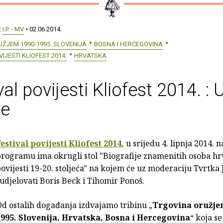
:
I.P. - MV
• 02.06.2014.
ŽJEM 1990-1995. SLOVENIJA
BOSNA I HERCEGOVINA
IJESTI KLIOFEST 2014.
HRVATSKA
val povijesti Kliofest 2014. : 
ve
estival povijesti Kliofest 2014.
u srijedu 4. lipnja 2014. n
rogramu ima okrugli stol "Biografije znamenitih osoba hr
ovijesti 19-20. stoljeća" na kojem će uz moderaciju Tvrtka
udjelovati Boris Beck i Tihomir Ponoš.
d ostalih događanja izdvajamo tribinu „
Trgovina oružje
1995. Slovenija, Hrvatska, Bosna i Hercegovina
“ koja s