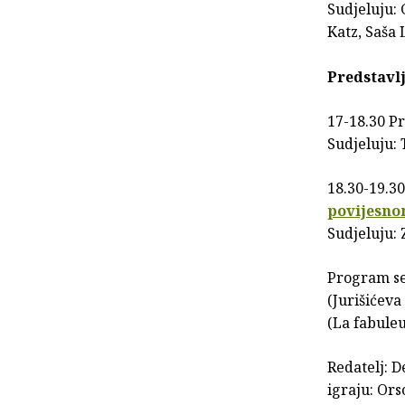
Sudjeluju:
Katz, Saša 
Predstavl
17-18.30 Pr
Sudjeluju: 
18.30-19.30
povijesno
Sudjeluju:
Program se
(Jurišićeva
(La fabule
Redatelj: D
igraju: Or