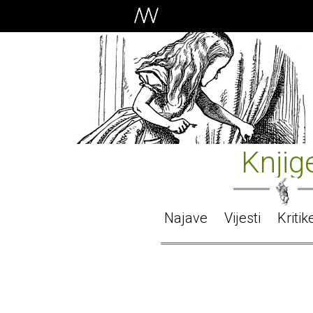
Knjig
Najave
Vijesti
Kritik