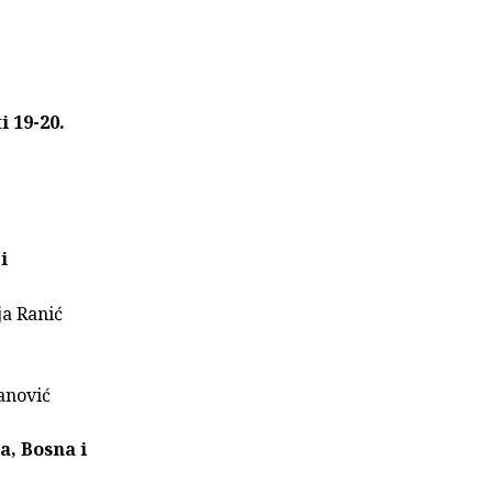
i 19-20.
i
ja Ranić
anović
a, Bosna i