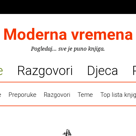
Moderna vremena
Pogledaj... sve je puno knjiga.
e
Razgovori
Djeca
e
Preporuke
Razgovori
Teme
Top lista knji