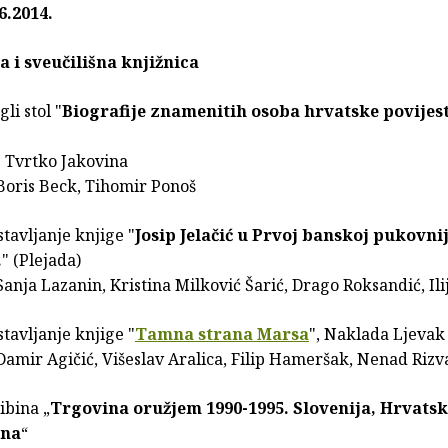
6.2014.
 i sveučilišna knjižnica
li stol "
Biografije znamenitih osoba hrvatske povijest
 Tvrtko Jakovina
 Boris Beck, Tihomir Ponoš
tavljanje knjige "
Josip Jelačić u Prvoj banskoj pukovnij
.
" (Plejada)
Sanja Lazanin, Kristina Milković Šarić, Drago Roksandić, Ili
tavljanje knjige "
Tamna strana Marsa
", Naklada Ljevak
Damir Agičić, Višeslav Aralica, Filip Hameršak, Nenad Rizv
ibina „
Trgovina oružjem 1990-1995. Slovenija, Hrvatsk
ina
“