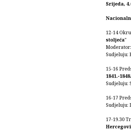
Srijeda, 4.
Nacionalna
12-14 Okrug
stoljeća
"
Moderator:
Sudjeluju:
15-16 Preds
1841.-1848
Sudjeluju: 
16-17 Preds
Sudjeluju: 
17-19.30 Tr
Hercegov