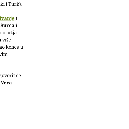
i i Turk).
ivanje
')
 Šurca i
m oružja
 više
ao konce u
svim
govorit će
 Vera