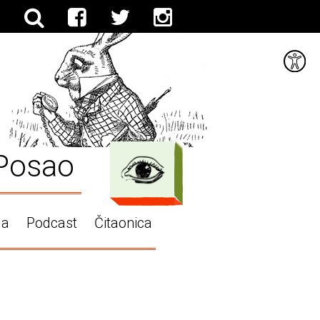
Posao
ga
Podcast
Čitaonica