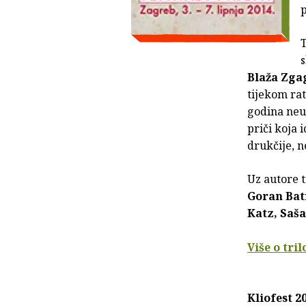
p
T
s
Blaža Zga
tijekom rat
godina neu
priči koja 
drukčije, n
Uz autore t
Goran Bat
Katz, Saša
Više o tril
Kliofest 2