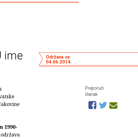
U ime
Održava se
04.06.2014.
a
Preporuči
članak
vatske
 Jakovine
m 1990-
e održava