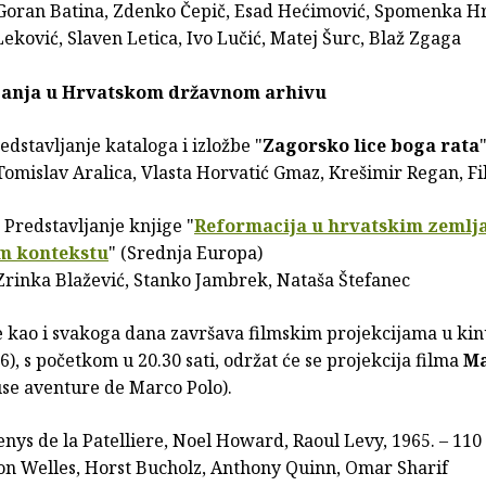
 Goran Batina, Zdenko Čepič, Esad Hećimović, Spomenka Hr
Leković, Slaven Letica, Ivo Lučić, Matej Šurc, Blaž Zgaga
janja u Hrvatskom državnom arhivu
edstavljanje kataloga i izložbe "
Zagorsko lice boga rata
Tomislav Aralica, Vlasta Horvatić Gmaz, Krešimir Regan, Fil
 Predstavljanje knjige "
Reformacija u hrvatskim zemlj
m kontekstu
" (Srednja Europa)
 Zrinka Blažević, Stanko Jambrek, Nataša Štefanec
 kao i svakoga dana završava filmskim projekcijama u kin
 6), s početkom u 20.30 sati, održat će se projekcija filma
Ma
use aventure de Marco Polo).
enys de la Patelliere, Noel Howard, Raoul Levy, 1965. – 110
son Welles, Horst Bucholz, Anthony Quinn, Omar Sharif