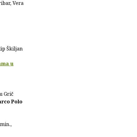
ibar, Vera
"
ip Škiljan
ama u
u Grič
rco Polo
 min.,