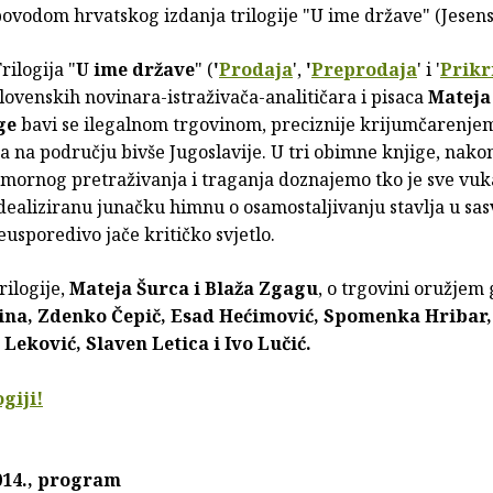
ovodom hrvatskog izdanja trilogije "U ime države" (Jesensk
rilogija "
U ime države
" (
'
Prodaja
',
'
Preprodaja
' i '
Prikr
lovenskih novinara-istraživača-analitičara i pisaca
Mateja
ge
bavi se ilegalnom trgovinom, preciznije krijumčarenje
a na području bivše Jugoslavije. U tri obimne knjige, nakon
mornog pretraživanja i traganja doznajemo tko je sve vuk
idealiziranu junačku himnu o osamostaljivanju stavlja u sa
eusporedivo jače kritičko svjetlo.
rilogije,
Mateja Šurca i Blaža Zgagu
, o trgovini oružjem 
ina, Zdenko Čepič, Esad Hećimović, Spomenka Hribar,
 Leković, Slaven Letica i Ivo Lučić.
ogiji!
014., program