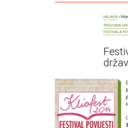
NAJAVA
• Piše
TRGOVINA ORU
FESTIVALA POV
Festi
drža
F
p
p
s
O