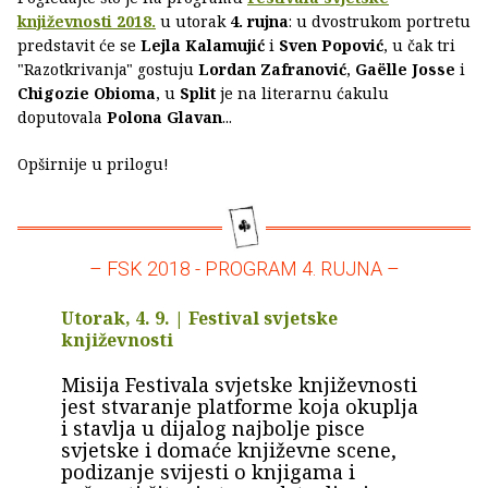
književnosti 2018.
u utorak
4. rujna
: u dvostrukom portretu
predstavit će se
Lejla Kalamujić
i
Sven Popović
, u čak tri
"Razotkrivanja" gostuju
Lordan Zafranović
,
Gaëlle Josse
i
Chigozie Obioma
, u
Split
je na literarnu ćakulu
doputovala
Polona Glavan
...
Opširnije u prilogu!
– FSK 2018 - PROGRAM 4. RUJNA –
Utorak, 4. 9. | Festival svjetske
književnosti
Misija Festivala svjetske književnosti
jest stvaranje platforme koja okuplja
i stavlja u dijalog najbolje pisce
svjetske i domaće književne scene,
podizanje svijesti o knjigama i