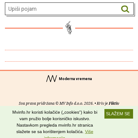
Moderna vremena
Sva prava pridržana © MV Info d.o.o. 2026. • Kriv je
Fiktiv
Mvinfo.hr koristi kolačiće („cookies“) kako bi
SLAŽEM SE
O nama
•
Pomoć
•
Uvjeti korištenja
•
RSS kanali
vam pružio bolje korisničko iskustvo.
Nastavkom pregleda mvinfo.hr stranica
Potraži nas na:
slažete se sa korištenjem kolačića.
Više