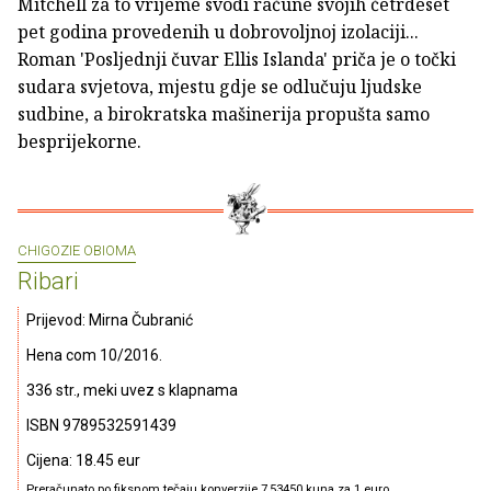
Mitchell za to vrijeme svodi račune svojih četrdeset
pet godina provedenih u dobrovoljnoj izolaciji...
Roman 'Posljednji čuvar Ellis Islanda' priča je o točki
sudara svjetova, mjestu gdje se odlučuju ljudske
sudbine, a birokratska mašinerija propušta samo
besprijekorne.
CHIGOZIE OBIOMA
Ribari
Prijevod: Mirna Čubranić
Hena com 10/2016.
336 str., meki uvez s klapnama
ISBN 9789532591439
Cijena: 18.45 eur
Preračunato po fiksnom tečaju konverzije 7,53450 kuna za 1 euro