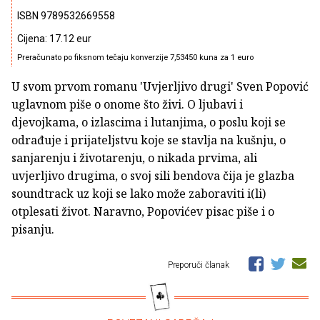
ISBN 9789532669558
Cijena: 17.12 eur
Preračunato po fiksnom tečaju konverzije 7,53450 kuna za 1 euro
U svom prvom romanu 'Uvjerljivo drugi' Sven Popović
uglavnom piše o onome što živi. O ljubavi i
djevojkama, o izlascima i lutanjima, o poslu koji se
odrađuje i prijateljstvu koje se stavlja na kušnju, o
sanjarenju i životarenju, o nikada prvima, ali
uvjerljivo drugima, o svoj sili bendova čija je glazba
soundtrack uz koji se lako može zaboraviti i(li)
otplesati život. Naravno, Popovićev pisac piše i o
pisanju.
Preporuči članak