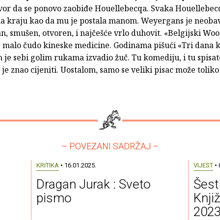
vor da se ponovo zaobiđe Houellebecqa. Svaka Houellebe
na kraju kao da mu je postala manom. Weyergans je neoba
n, smušen, otvoren, i najčešće vrlo duhovit. «Belgijski Wo
e malo čudo kineske medicine. Godinama pišući «Tri dana k
je sebi golim rukama izvadio žuč. Tu komediju, i tu spisat
 je znao cijeniti. Uostalom, samo se veliki pisac može toliko
– POVEZANI SADRŽAJ –
KRITIKA
• 16.01.2025.
VIJEST
• 
Dragan Jurak : Sveto
Šest
pismo
Knji
2023