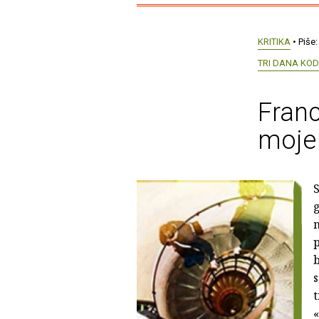
KRITIKA
• Piše
TRI DANA KO
Franc
moje
S
g
m
p
b
s
t
«