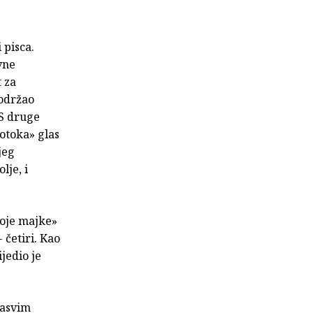
 pisca.
vne
 za
 održao
 S druge
otoka» glas
jeg
lje, i
oje majke»
 četiri. Kao
jedio je
sasvim