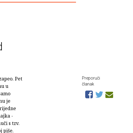
d
zapeo. Pet
Preporuči
članak
mu u
 samo
mu je
vrijedne
ajka -
či s tzv.
 piše.