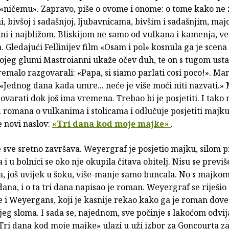
 «ničemu». Zapravo, piše o ovome i onome: o tome kako ne z
ni, bivšoj i sadašnjoj, ljubavnicama, bivšim i sadašnjim, majc
ini i najbližom. Bliskijom ne samo od vulkana i kamenja, ve
a. Gledajući Fellinijev film «Osam i pol» kosnula ga je scena
kojeg glumi Mastroianni ukaže očev duh, te on s tugom usta
remalo razgovarali: «Papa, si siamo parlati cosi poco!». Ma
Jednog dana kada umre... neće je više moći niti nazvati.» 
varati dok još ima vremena. Trebao bi je posjetiti. I tako
 romana o vulkanima i stolicama i odlučuje posjetiti majk
 novi naslov:
«Tri dana kod moje majke»
.
 sve sretno završava. Weyergraf je posjetio majku, silom pr
 i u bolnici se oko nje okupila čitava obitelj. Nisu se previš
, još uvijek u šoku, više-manje samo buncala. No s majkom
dana, i o ta tri dana napisao je roman. Weyergraf se riješio
se i Weyergans, koji je kasnije rekao kako ga je roman dove
eg sloma. I sada se, najednom, sve počinje s lakoćom odvij
«Tri dana kod moje majke» ulazi u uži izbor za Goncourta za