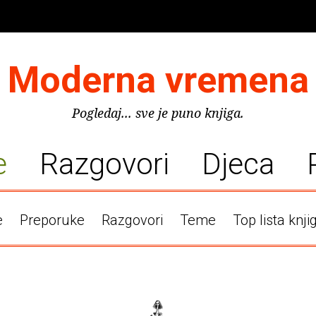
Moderna vremena
Pogledaj... sve je puno knjiga.
e
Razgovori
Djeca
e
Preporuke
Razgovori
Teme
Top lista knji