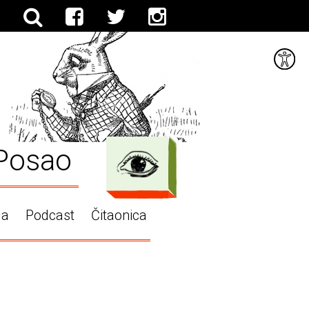
Posao
ga
Podcast
Čitaonica