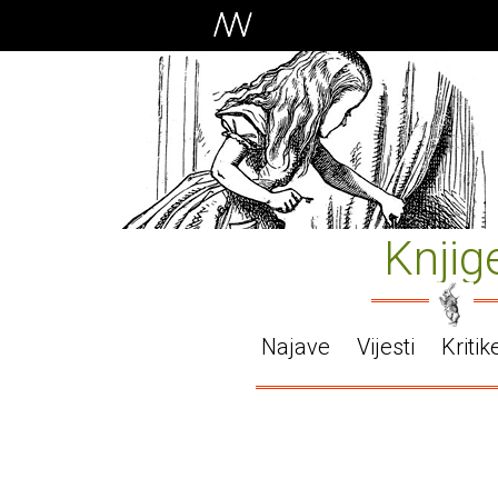
Knjig
Najave
Vijesti
Kritik