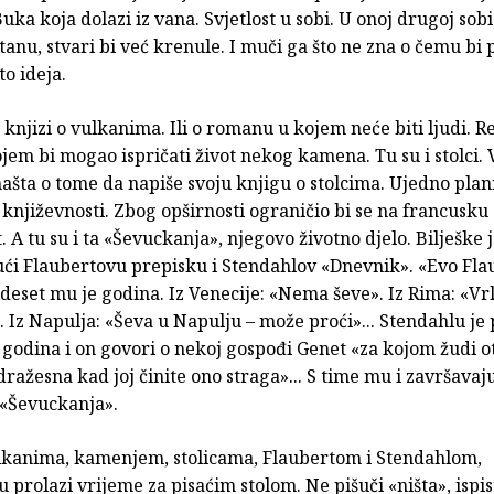
uka koja dolazi iz vana. Svjetlost u sobi. U onoj drugoj sob
tanu, stvari bi već krenule. I muči ga što ne zna o čemu bi 
to ideja.
 knjizi o vulkanima. Ili o romanu u kojem neće biti ljudi. R
em bi mogao ispričati život nekog kamena. Tu su i stolci.
ta o tome da napiše svoju knjigu o stolcima. Ujedno planir
književnosti. Zbog opširnosti ograničio bi se na francusku
. A tu su i ta «Ševuckanja», njegovo životno djelo. Bilješke 
jući Flaubertovu prepisku i Stendahlov «Dnevnik». «Evo Fla
 trideset mu je godina. Iz Venecije: «Nema ševe». Iz Rima: «V
 Iz Napulja: «Ševa u Napulju – može proći»... Stendahlu je
 godina i on govori o nekoj gospođi Genet «za kojom žudi 
 dražesna kad joj činite ono straga»... S time mu i završavaj
 «Ševuckanja».
vulkanima, kamenjem, stolicama, Flaubertom i Stendahlom,
prolazi vrijeme za pisaćim stolom. Ne pišuči «ništa», ispis