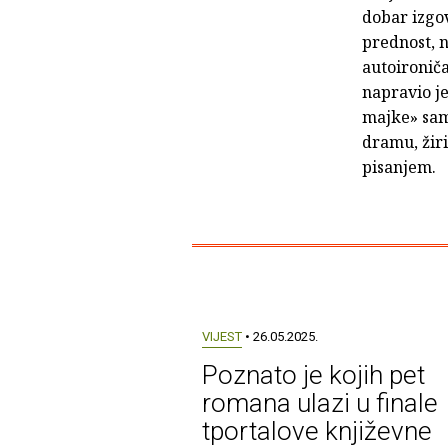
dobar izgo
prednost, 
autoironiča
napravio j
majke» sam 
dramu, žiri
pisanjem.
VIJEST
• 26.05.2025.
Poznato je kojih pet
romana ulazi u finale
tportalove književne