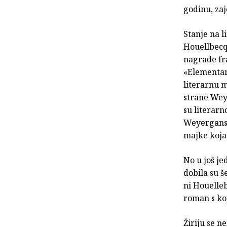
godinu, za
Stanje na l
Houellbecq
nagrade fr
«Elementarn
literarnu m
strane Wey
su literar
Weyergans p
majke koja 
No u još j
dobila su š
ni Houelleb
roman s koj
Žiriju se n