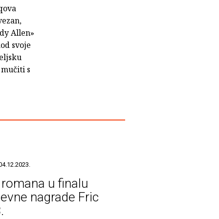
cqova
vezan,
ody Allen»
od svoje
eljsku
 mučiti s
04.12.2023.
 romana u finalu
ževne nagrade Fric
.