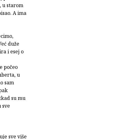
i, u starom
pisao. A ima
ecimo,
 Već duže
a i esej o
je počeo
uberta, u
rlo sam
 pak
otkad su mu
u sve
uje sve više