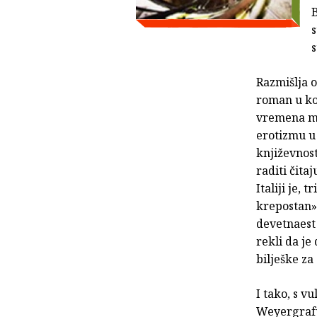
B
s
s
Razmišlja o
roman u koj
vremena maš
erotizmu u 
književnost
raditi čita
Italiji je,
krepostan».
devetnaest
rekli da je
bilješke za
I tako, s 
Weyergrafu 