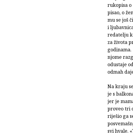
rukopisa o
pisao, o že
mu se još č
i ljubavnic
redatelju 
za života p
godinama. «
njome razgo
odustaje od
odmah daje
Na kraju se
je s balkona
jer je mama
proveo tri 
riješio ga 
posvemašnj
svi hvale. 