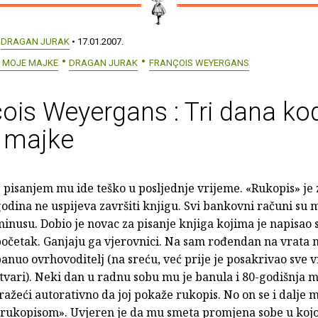
:
DRAGAN JURAK
• 17.01.2007.
D MOJE MAJKE
DRAGAN JURAK
FRANÇOIS WEYERGANS
ois Weyergans : Tri dana ko
 majke
 pisanjem mu ide teško u posljednje vrijeme. «Rukopis» je 
odina ne uspijeva završiti knjigu. Svi bankovni računi su 
inusu. Dobio je novac za pisanje knjiga kojima je napisao
očetak. Ganjaju ga vjerovnici. Na sam rođendan na vrata 
anuo ovrhovoditelj (na sreću, već prije je posakrivao sve 
tvari). Neki dan u radnu sobu mu je banula i 80-godišnja m
ražeći autorativno da joj pokaže rukopis. No on se i dalje mu
rukopisom». Uvjeren je da mu smeta promjena sobe u kojoj