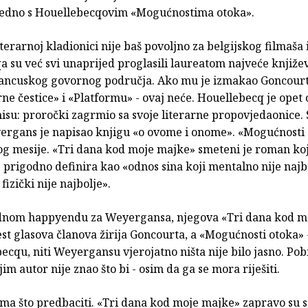
jedno s Houellebecqovim «Mogućnostima otoka».
iterarnoj kladionici nije baš povoljno za belgijskog filmaša i
a su već svi unaprijed proglasili laureatom najveće knjiže
ancuskog govornog područja. Ako mu je izmakao Goncourt
e čestice» i «Platformu» - ovaj neće. Houellebecq je opet
isu: proročki zagrmio sa svoje literarne propovjedaonice.
ergans je napisao knjigu «o ovome i onome». «Mogućnosti 
nog mesije. «Tri dana kod moje majke» smeteni je roman ko
rigodno definira kao «odnos sina koji mentalno nije najbo
fizički nije najbolje».
ednom happyendu za Weyergansa, njegova «Tri dana kod m
est glasova članova žirija Goncourta, a «Mogućnosti otoka» -
ecqu, niti Weyergansu vjerojatno ništa nije bilo jasno. Pobi
im autor nije znao što bi - osim da ga se mora riješiti.
ema što predbaciti. «Tri dana kod moje majke» zapravo su 