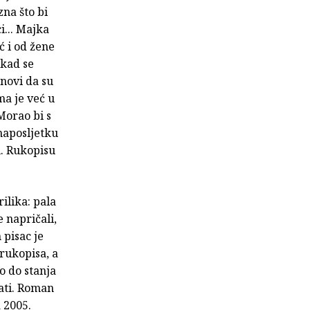
na što bi
i... Majka
ć i od žene
 kad se
novi da su
ma je već u
Morao bi s
 naposljetku
u. Rukopisu
ilika: pala
e napričali,
 pisac je
 rukopisa, a
o do stanja
ati. Roman
 2005.