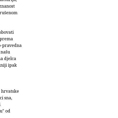
 znanost
narušenom
obovati
a prema
o-pravedna
e našu
na djelca
niji ipak
i hrvatske
ci sna,
i
ju" od