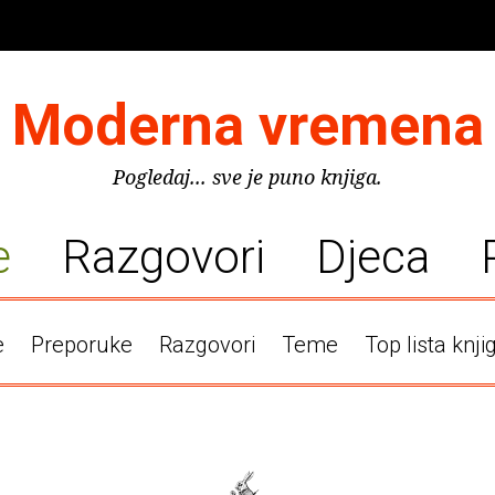
Moderna vremena
Pogledaj... sve je puno knjiga.
e
Razgovori
Djeca
e
Preporuke
Razgovori
Teme
Top lista knji