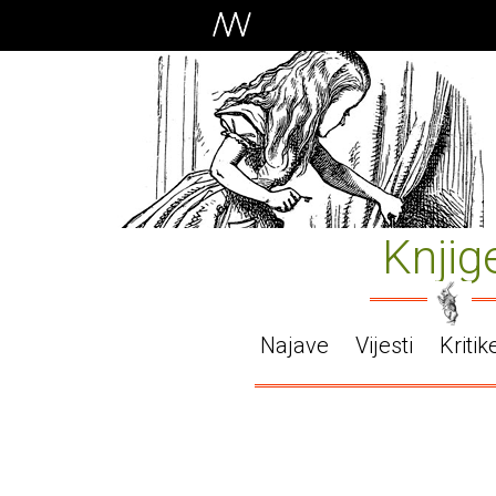
Knjig
Najave
Vijesti
Kritik