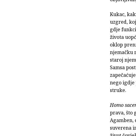
Kukac, kak
uzgred, koj
gdje funkc
života uopć
oklop preni
njemačku r
staroj njem
Samsa posta
zapečaćuje 
nego igdje
struke.
Homo sace
prava, što 
Agamben, d
suverena i
život čovje