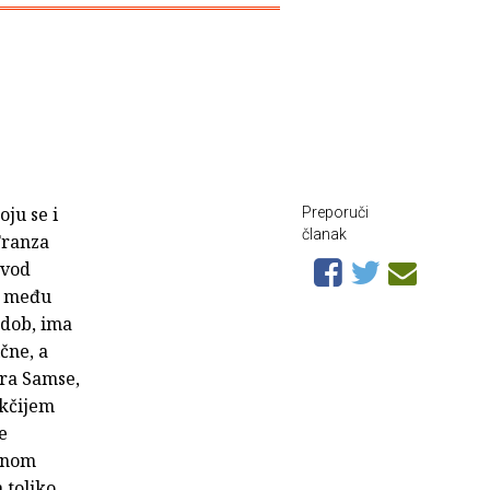
ju se i
Preporuči
članak
Franza
evod
da među
 dob, ima
čne, a
ora Samse,
ukčijem
e
ednom
 toliko