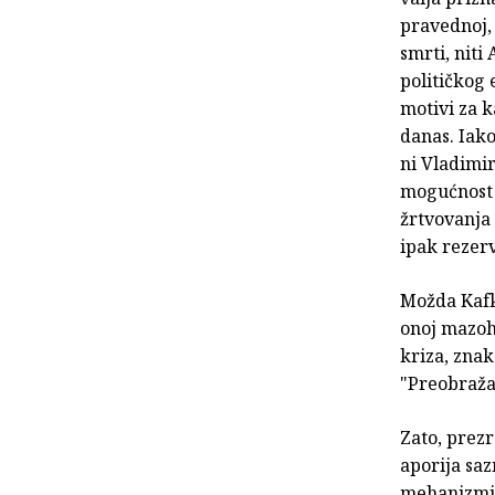
pravednoj, 
smrti, nit
političkog 
motivi za k
danas. Iako
ni Vladimir
mogućnost 
žrtvovanja
ipak rezer
Možda Kafki
onoj mazohi
kriza, znak
"Preobražaj
Zato, prezr
aporija saz
mehanizmi p