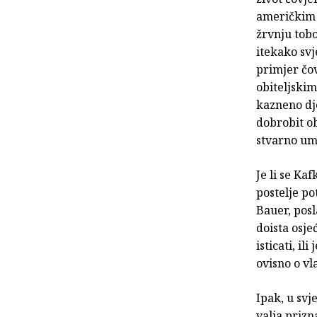
američkim 
žrvnju tobo
itekako svj
primjer čov
obiteljskim
kazneno dje
dobrobit ob
stvarno um
Je li se Ka
postelje pot
Bauer, pos
doista osje
isticati, il
ovisno o vl
Ipak, u svj
valja prizn