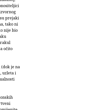
nositeljici
"izvornog
su prejaki
a, tako ni
o nije bio
vaku
irakul
a očito
 (dok je na
 uzleta i
tualnosti
akonskih
rtveni
romijenite