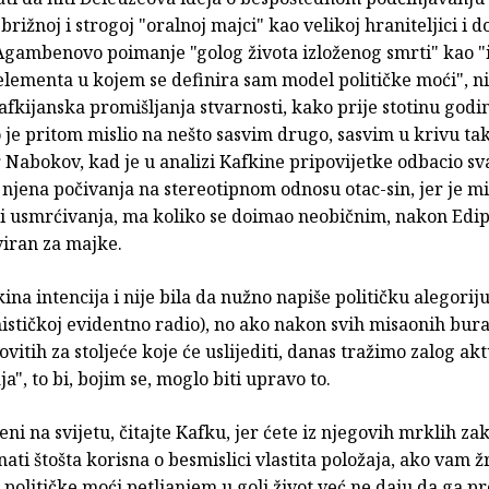
brižnoj i strogoj "oralnoj majci" kao velikoj hraniteljici i do
i Agambenovo poimanje "golog života izloženog smrti" kao 
elementa u kojem se definira sam model političke moći", ni
afkijanska promišljanja stvarnosti, kako prije stotinu godin
 je pritom mislio na nešto sasvim drugo, sasvim u krivu tak
 Nabokov, kad je u analizi Kafkine pripovijetke odbacio s
njena počivanja na stereotipnom odnosu otac-sin, jer je m
 i usmrćivanja, ma koliko se doimao neobičnim, nakon Edip
viran za majke.
na intencija i nije bila da nužno napiše političku alegoriju
stičkoj evidentno radio), no ako nakon svih misaonih bura,
ovitih za stoljeće koje će uslijediti, danas tražimo zalog ak
a", to bi, bojim se, moglo biti upravo to.
eni na svijetu, čitajte Kafku, jer ćete iz njegovih mrklih z
nati štošta korisna o besmislici vlastita položaja, ako vam ž
olitičke moći petljanjem u goli život već ne daju da ga p