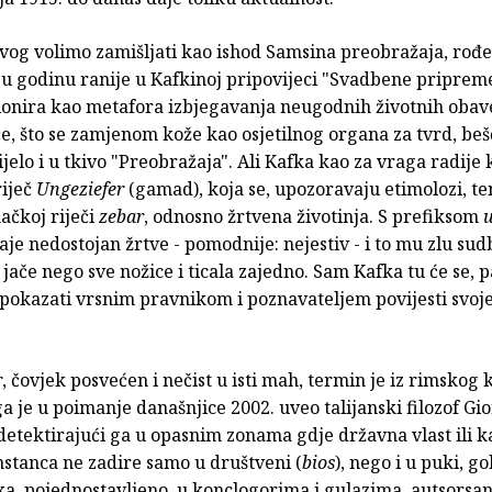
vog volimo zamišljati kao ishod Samsina preobražaja, rođe
u godinu ranije u Kafkinoj pripovijeci "Svadbene pripreme
ionira kao metafora izbjegavanja neugodnih životnih obave
e, što se zamjenom kože kao osjetilnog organa za tvrd, be
jelo i u tkivo "Preobražaja". Ali Kafka kao za vraga radije k
iječ
Ungeziefer
(gamad), koja se, upozoravaju etimolozi, te
ačkoj riječi
zebar
, odnosno žrtvena životinja. S prefiksom
je nedostojan žrtve - pomodnije: nejestiv - i to mu zlu sud
jače nego sve nožice i ticala zajedno. Sam Kafka tu će se, p
 pokazati vrsnim pravnikom i poznavateljem povijesti svoj
r
, čovjek posvećen i nečist u isti mah, termin je iz rimskog
ga je u poimanje današnjice 2002. uveo talijanski filozof Gi
etektirajući ga u opasnim zonama gdje državna vlast ili 
nstanca ne zadire samo u društveni (
bios
), nego i u puki, gol
ka, pojednostavljeno, u konclogorima i gulazima, autsorsa