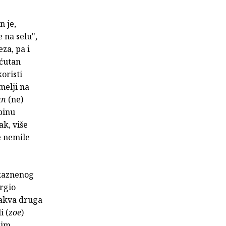
n je,
 na selu",
za, pa i
šćutan
oristi
melji na
un
(ne)
binu
ak, više
e nemile
 kaznenog
orgio
kakva druga
i (
zoe
)
nim