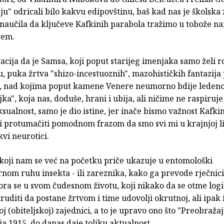
u" odricali bilo kakvu edipovštinu, baš kad nas je školska
o naučila da ključeve Kafkinih parabola tražimo u tobože 
cem.
acija da je Samsa, koji poput starijeg imenjaka samo želi r
u, puka žrtva "shizo-incestuoznih", mazohističkih fantazij
ti, nad kojima poput kamene Venere neumorno bdije leden
ka", koja nas, doduše, hrani i ubija, ali ničime ne raspiruj
sualnost, samo je dio istine, jer inače bismo važnost Kafki
i protumačiti pomodnom frazom da smo svi mi u krajnjoj li
vi neurotici.
 koji nam se već na početku priče ukazuje u entomološki
nom ruhu insekta - ili zareznika, kako ga prevode rječnic
ora se u svom čudesnom životu, koji nikako da se otme logi
ruditi da postane žrtvom i time udovolji okrutnoj, ali ipak 
 (obiteljskoj) zajednici, a to je upravo ono što "Preobraža
ja 1915. do danas daje toliku aktualnost.