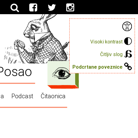
Visoki kontrast
Čitljiv slog
Posao
Podcrtane poveznice
ga
Podcast
Čitaonica