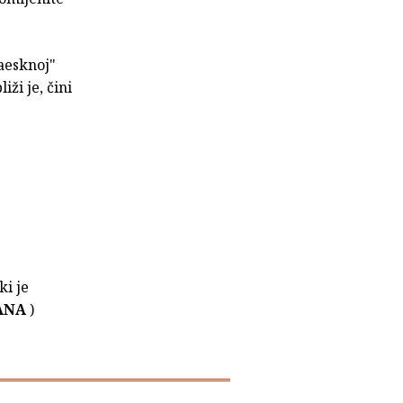
kaesknoj"
ži je, čini
ki je
ANA
)