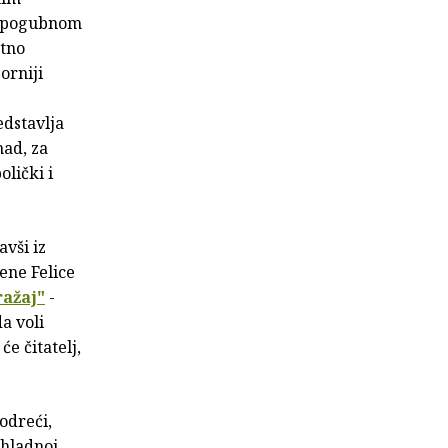
 u pogubnom
utno
orniji
edstavlja
mad, za
olički i
avši iz
jene Felice
ažaj"
-
a voli
će čitatelj,
odreći,
 hladnoj,