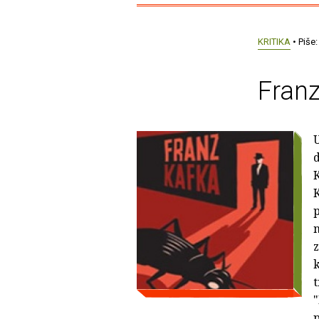
KRITIKA
• Piše
Franz
U
K
p
n
k
t
"
p