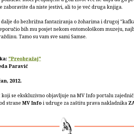
e zaboravite da niste jestivi, ali to je već druga knjiga.
 dalje do bezbrižna fantaziranja o žoharima i drugoj "kaf
eporučio bih mu posjet nekom entomološkom muzeju, najbli
araždinu. Tamo su vam sve sami Samse.
ka:
"Preobražaj"
eda Paravić
an, 2012.
t koji se ekskluzivno objavljuje na MV Info portalu zajednič
 od strane
MV Info
i udruge za zaštitu prava nakladnika
Z