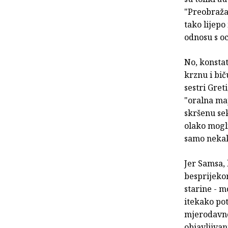
"Preobražaj
tako lijep
odnosu s o
No, konstat
krznu i bič
sestri Gre
"oralna maj
skršenu sek
olako mogl
samo nekak
Jer Samsa,
besprijekor
starine - m
itekako pot
mjerodavnoj
objavljivan