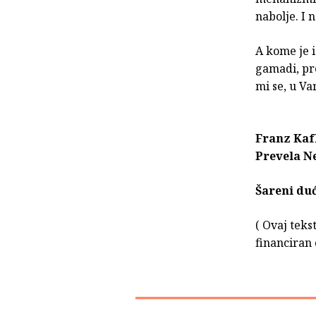
nabolje. I n
A kome je i
gamadi, pr
mi se, u V
Franz Kaf
Prevela N
Šareni duć
( Ovaj teks
financiran