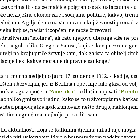
zatvorima ili - da se malčice poigramo s aktualnostima -
že neizbježne ekonomske i socijalne politike, kakvoj tren
edočimo. A gdje ćemo na stranicama književnosti pronaći z
jeka koji se, nečist i izopćen, ne može žrtvovati
/društvenim "idolima", ali zato njegovo ubijanje više ne pr
lo, negoli u liku Gregora Samse, koji se, kao prezrena ga
itelji na kraju priče žrtvuje sam, dok ga ista ta obitelj simb
laćuje bez ikakve moralne ili pravne sankcije?
fka u tmurno nedjeljno jutro 17. studenog 1912. - kad je, ust
išten i bezvoljan, jer iz Berlina i opet nije bilo glasa od vol
lao k vragu započetu
"Ameriku"
i odlučio napisati
"Preobr
ćao toliko gmizavo i jadno, kako se to u životopisima katkad
i je ideji pripovijetke ipak kumovalo nešto drugo, naklonjeni 
astitim nagnućima, najbolje prosuditi sam.
etlu aktualnosti, koja se Kafkinim djelima nikad nije mogla 
ati da niti Deleuzeova ideja o bespoštednom podčinjavanju