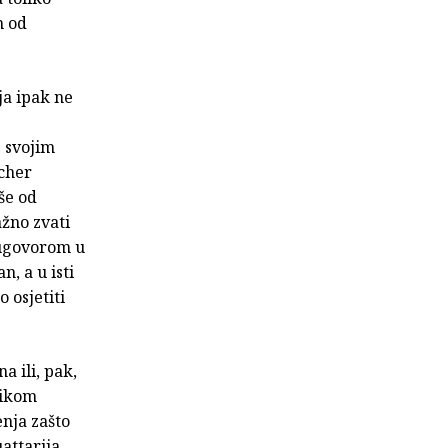
m od
ja ipak ne
 svojim
acher
še od
ažno zvati
 ugovorom u
, a u isti
 osjetiti
 ili, pak,
likom
enja zašto
attarija,