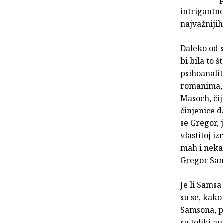
intrigantno
najvažniji
Daleko od s
bi bila to 
psihoanali
romanima, a
Masoch, či
činjenice d
se Gregor,
vlastitoj i
mah i nekak
Gregor Sa
Je li Sams
su se, kako
Samsona, pr
su toliki a