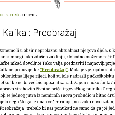
:
BORIS PERIĆ
• 11.10.2012.
 Kafka : Preobražaj
zmemo li u obzir neprolaznu aktualnost njegova djela, u ko
danas mnogi tako zdušno zaklinju, slobodno možemo reći: 
afke nikad dovoljno! Tako valja pozdraviti i najnoviji prij
Kafkine pripovijetke
"Preobražaj"
. Mala je vjerojatnost 
oklonicima lijepe riječi, koji su iole nadrasli pučkoškolsku
etko tko ne bi već bio upoznat sa sadržajem naoko fantasti
zapravo strahovito životne priče trgovačkog putnika Greg
oji se jednog jutra iz nemirnih snova probudio u bitno dr
ijelo nego što ga je imao večer ranije, no svako novo izdanj
Preobražaja" trebalo bi nas ponukati ne samo da ga još j
reberemo, nego i da se iznova zapitamo što to u njemu ima