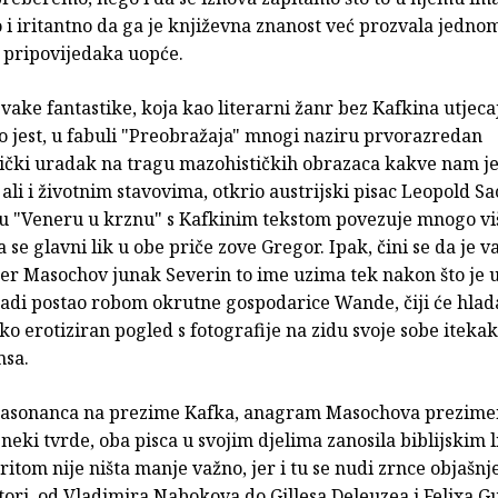
 i iritantno da ga je književna znanost već prozvala jedno
h pripovijedaka uopće.
vake fantastike, koja kao literarni žanr bez Kafkina utjeca
što jest, u fabuli "Preobražaja" mnogi naziru prvorazredan
tički uradak na tragu mazohističkih obrazaca kakve nam je
li i životnim stavovima, otkrio austrijski pisac Leopold S
ju "Veneru u krznu" s Kafkinim tekstom povezuje mnogo vi
a se glavni lik u obe priče zove Gregor. Ipak, čini se da je v
 jer Masochov junak Severin to ime uzima tek nakon što je
zradi postao robom okrutne gospodarice Wande, čiji će hladan
o erotiziran pogled s fotografije na zidu svoje sobe itekako
msa.
a asonanca na prezime Kafka, anagram Masochova prezimena
 neki tvrde, oba pisca u svojim djelima zanosila biblijskim 
itom nije ništa manje važno, jer i tu se nudi zrnce objašnj
utori, od Vladimira Nabokova do Gillesa Deleuzea i Felixa Gu