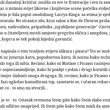
sli današnji kritičar, možda su sve te frustracije i sva ta s
laz u intimni svijet likovne i književne scene početka stolje
ein je bila poput onodobnog Larrya Kinga: sa svima je sjedi
varala. No stranice idu, kroz salon u Rue de Fleurus prolaz
ista, nadrealista, pripadnika „izgubljene generacije" (Ger
o u čitateljevoj mreži umjesto pregršta sličica i anegdota, 
koprca se tek pokoji bijedni gavunčić.
n napisala o tom vražjem svijetu slikara i pisaca? Što se mož
ti uz jutarnju kavu, popodnevnu kavu, ili noćnu buku tech
o toga ili ništa. Recimo, kako su Matisse i Picasso razmjenj
e najnezanimljivije, kako bi poslije i jedan i drugi koristili
rimjer slabosti onoga drugoga. Ili, recimo, kako je Picasso 
 fazi ugledao kamuflirani top, zaustavio se, i očaran rekao
ait ca
- to smo mi stvorili...
 je to - to. Ostatak vremena Stein piše kako Stein slabo voz
ali odlično unaprijed. Ili Stein piše kako Stein misli da ame