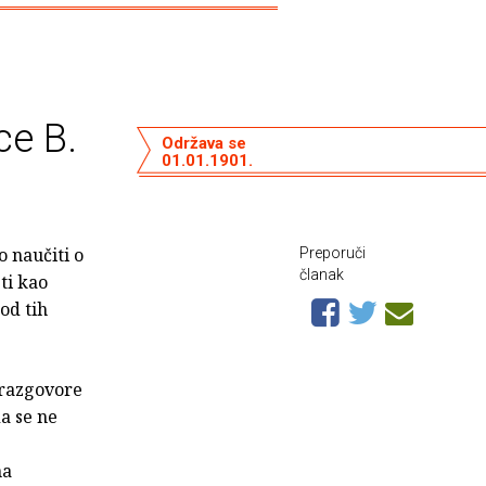
ce B.
Održava se
01.01.1901.
 naučiti o
Preporuči
članak
ti kao
od tih
 razgovore
a se ne
ma