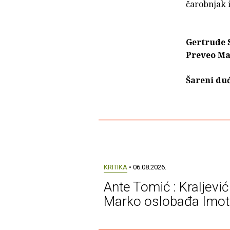
čarobnjak i
Gertrude S
Preveo Ma
Šareni duć
KRITIKA
• 06.08.2026.
Ante Tomić : Kraljević
Marko oslobađa Imot