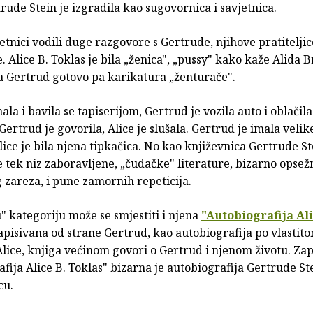
rude Stein je izgradila kao sugovornica i savjetnica.
tnici vodili duge razgovore s Gertrude, njihove pratiteljic
ce. Alice B. Toklas je bila „ženica", „pussy" kako kaže Alida
a Gertrud gotovo pa karikatura „ženturače".
hala i bavila se tapiserijom, Gertrud je vozila auto i oblačil
ertrud je govorila, Alice je slušala. Gertrud je imala velik
lice je bila njena tipkačica. No kao književnica Gertrude St
e tek niz zaboravljene, „čudačke" literature, bizarno opsež
 zareza, i pune zamornih repeticija.
 kategoriju može se smjestiti i njena
"Autobiografija Ali
Zapisivana od strane Gertrud, kao autobiografija po vlastit
lice, knjiga većinom govori o Gertrud i njenom životu. Za
fija Alice B. Toklas" bizarna je autobiografija Gertrude St
cu.