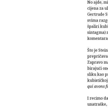
No ajde, mi
cijena za u
Gertrude St
svima razgo
špaliri kub
sintagma) n
komentara, 
Što je Stei
prepričava
Zapravo mal
birajući on
sliku kao p
kubističkoj
qui avons f
I recimo da
unatraške, 