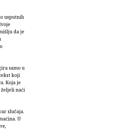
ko usputnih
dvoje
išlju da je
u
ao
igira samo u
tekst koji
u. Koja je
željeli naći
var slučaja.
maćina. U
re,