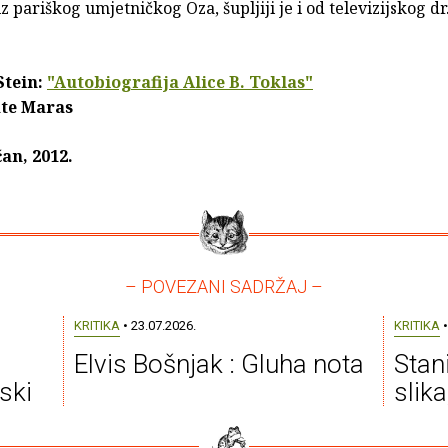
z pariškog umjetničkog Oza, šupljiji je i od televizijskog dr
tein:
"Autobiografija Alice B. Toklas"
te Maras
an, 2012.
– POVEZANI SADRŽAJ –
KRITIKA
• 23.07.2026.
KRITIKA
•
Elvis Bošnjak : Gluha nota
Stan
ski
slik