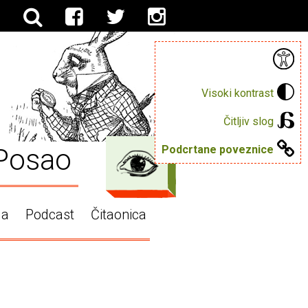
Visoki kontrast
Čitljiv slog
Posao
Podcrtane poveznice
ga
Podcast
Čitaonica