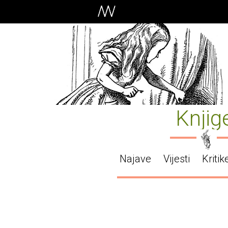
Knjig
Najave
Vijesti
Kritik