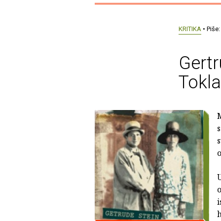
KRITIKA
• Piše
Gertr
Tokl
M
s
o
U
o
i