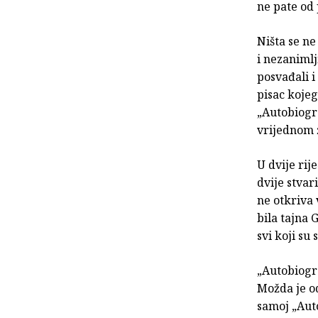
ne pate od 
Ništa se n
i nezanimlj
posvađali i
pisac kojeg
„Autobiogra
vrijednom ž
U dvije rij
dvije stvar
ne otkriva 
bila tajna 
svi koji s
„Autobiogra
Možda je o
samoj „Aut