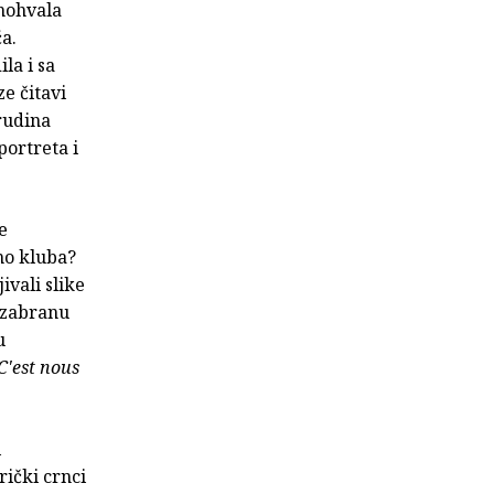
amohvala
ća.
la i sa
e čitavi
trudina
portreta i
e
no kluba?
ivali slike
 izabranu
u
C'est nous
i
rički crnci