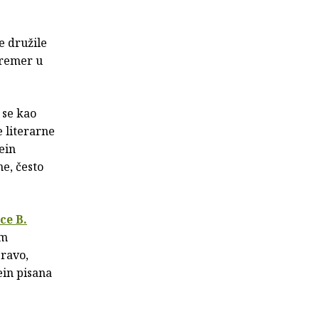
e družile
 Bremer u
a se kao
e literarne
ein
ne, često
ce B.
om
pravo,
ein pisana