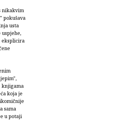
 s nikakvim
u" pokušava
žnja usta
e uspjehe,
 eksplicira
aćene
renim
ijepim",
. knjigama
ća koja je
gikomičnije
ca sama
e u potaji