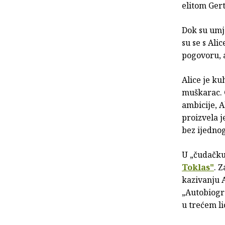
elitom Gert
Dok su umje
su se s Ali
pogovoru, 
Alice je ku
muškarac. G
ambicije, A
proizvela j
bez ijednog
U „čudačku"
Toklas"
. 
kazivanju A
„Autobiogra
u trećem li