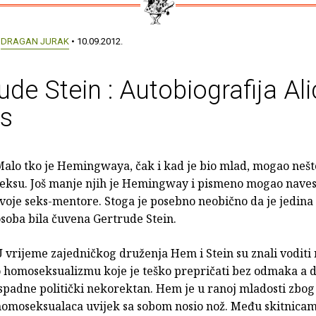
:
DRAGAN JURAK
• 10.09.2012.
ude Stein : Autobiografija Ali
as
alo tko je Hemingwaya, čak i kad je bio mlad, mogao nešto
seksu. Još manje njih je Hemingway i pismeno mogao naves
voje seks-mentore. Stoga je posebno neobično da je jedina 
soba bila čuvena Gertrude Stein.
 vrijeme zajedničkog druženja Hem i Stein su znali voditi
 homoseksualizmu koje je teško prepričati bez odmaka a d
spadne politički nekorektan. Hem je u ranoj mladosti zbog
homoseksualaca uvijek sa sobom nosio nož. Među skitnica