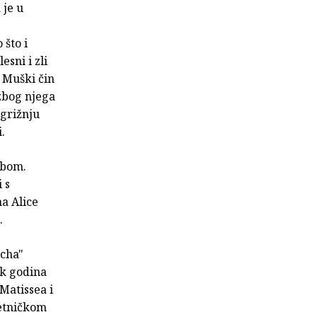
 je u
 što i
sni i zli
 Muški čin
zbog njega
 grižnju
.
obom.
 s
a Alice
.
acha"
ak godina
 Matissea i
jetničkom