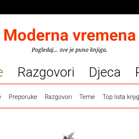
Moderna vremena
Pogledaj... sve je puno knjiga.
e
Razgovori
Djeca
e
Preporuke
Razgovori
Teme
Top lista knji