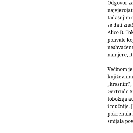
Odgovor zaš
najvjerojat
tadašnjim 
se dati zna
Alice B. To
pohvale koj
neshvaćene
namjere, it
Većinom je 
književnim 
„krasnim",
Gertrude St
tobožnja au
i mučnije. 
pokrenula 
smijala po