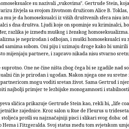
omoseksualce su nazivali „vukovima". Gertrude Stein, koja
arizu živjela sa svojom životnom družicom Alice B. Toklas,
a mu je da homoseksualci iz viših društvenih sfera nisu isto
ci s dna društva. Ljudi koje on spominje su kriminalci, bole
ođer, razlika je između muškog i ženskog homoseksualizma.
lizma je neprirodan i odbojan, i muški homoseksualci su 
ad samima sobom. Oni piju i uzimaju droge kako bi umirili
esto mijenjaju partnere, i zapravo nikada nisu stvarno sretni
 suprotno. One ne čine ništa zbog čega bi se zgadile nad s
ualni čin je prirodan i ugodan. Nakon njega one su sretne i
partnericom mogu voditi sretan život. Sama Gertrud i njen
biti najbolji primjer te lezbijske monogamnosti i stabilnosti
a sličica prikazuje Gertrude Stein kao, rekli bi, „life co
etničke zajednice. Kroz salon u Rue de Fleurus u trideset
stoljeća prošli su najznačajniji pisci i slikari svog doba: od
do Hema i Fitzgeralda. Svoj status među tom svjetskom um