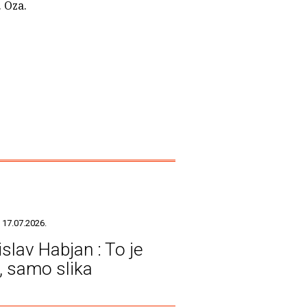
. Oza.
 17.07.2026.
islav Habjan : To je
a, samo slika