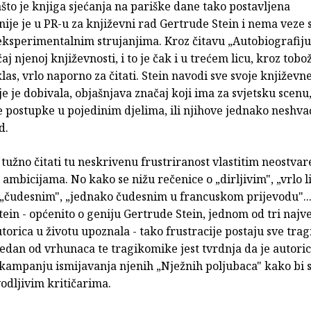
to je knjiga sjećanja na pariške dane tako postavljena
nije je u PR-u za književni rad Gertrude Stein i nema veze
eksperimentalnim strujanjima. Kroz čitavu „Autobiografij
čaj njenoj književnosti, i to je čak i u trećem licu, kroz tobo
klas, vrlo naporno za čitati. Stein navodi sve svoje književn
e je dobivala, objašnjava značaj koji ima za svjetsku scenu,
 postupke u pojedinim djelima, ili njihove jednako neshv
d.
tužno čitati tu neskrivenu frustriranost vlastitim neostva
ambicijama. No kako se nižu rečenice o „dirljivim", „vrlo l
 „čudesnim", „jednako čudesnim u francuskom prijevodu"..
ein - općenito o geniju Gertrude Stein, jednom od tri najve
torica u životu upoznala - tako frustracije postaju sve tra
Jedan od vrhunaca te tragikomike jest tvrdnja da je autori
kampanju ismijavanja njenih „Nježnih poljubaca" kako bi s
vodljivim kritičarima.