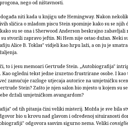
progona, nego od ništavnosti.
e događa niti kada u knjigu uđe Hemingway. Nakon nekoli
ivih sličica o mladom piscu Stein spominje kako su se njih 
 kako su se ona i Sherwood Anderson beskrajno zabavljali m
 su stvorili zapravo jeftin. Ni Hem nije ostao dužan. Neki s
fiju Alice B. Toklas" vidjeli kao hrpu laži, a on ju je smatr
aljenja.
eči, to i jesu memoari Gertrude Stein. „Autobiografija" intr
i. Kao ogledni tekst jedne izuzetno frustrirane osobe. I kao 
već zamućuje razloge utjecaja autorice na umjetničku scen
Gertrude Stein? Zašto je njen salon bio mjesto u kojem su se 
u sebe držali umjetničkom avangardom?
fija" od tih pitanja čini veliki misterij. Možda je sve bila st
dgovor bio u krovu nad glavom i određenoj situiranosti do
obiografiji" odgovora sasvim sigurno nema. Veliki
consiglie