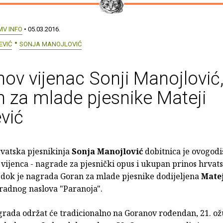
MV INFO
• 05.03.2016.
EVIĆ
SONJA MANOJLOVIĆ
ov vijenac Sonji Manojlović
 za mlade pjesnike Mateji
vić
vatska pjesnikinja
Sonja Manojlović
dobitnica je ovogodi
vijenca - nagrade za pjesnički opus i ukupan prinos hrvat
i dok je nagrada Goran za mlade pjesnike dodijeljena
Matej
 radnog naslova "Paranoja".
grada održat će tradicionalno na Goranov rođendan, 21. ož