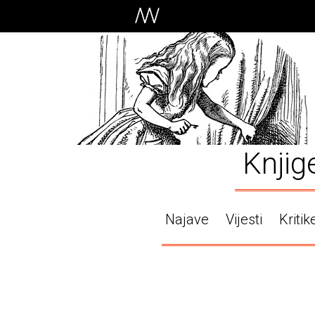
Knjig
Najave
Vijesti
Kritik