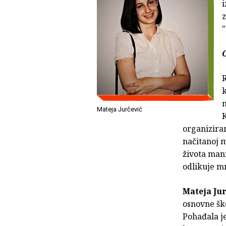
i
"
k
m
Mateja Jurčević
K
organizira
načitanoj m
života mani
odlikuje mn
Mateja Ju
osnovne šk
Pohađala j