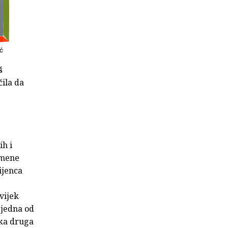
ć
š
čila da
ih i
remene
ijenca
vijek
 jedna od
aka druga