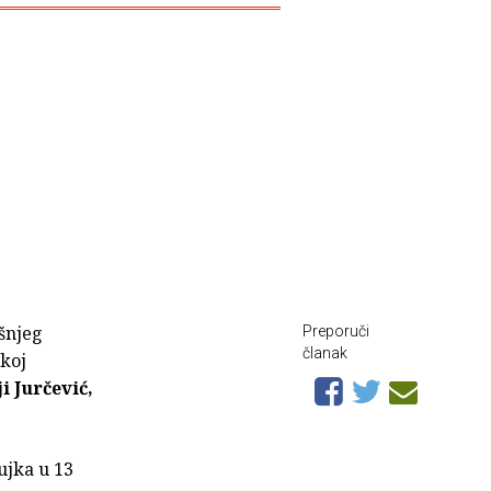
,
šnjeg
Preporuči
članak
skoj
i Jurčević,
ujka u 13