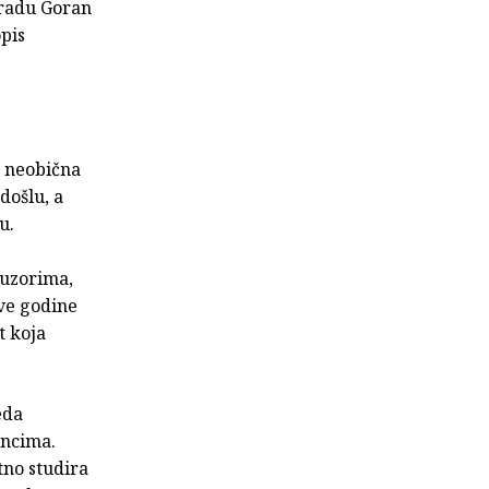
gradu Goran
opis
e neobična
došlu, a
u.
 uzorima,
rve godine
t koja
eda
incima.
tno studira