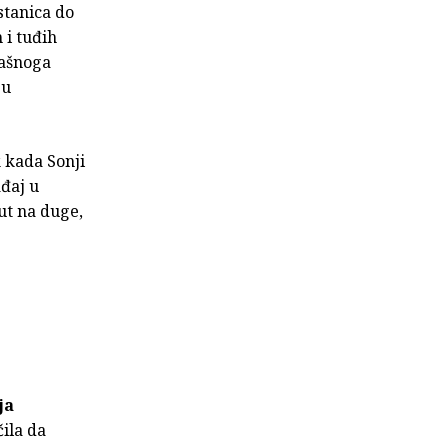
stanica do
 i tuđih
mašnoga
 u
 kada Sonji
đaj u
ut na duge,
ja
ila da