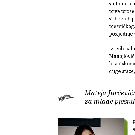
sudbina, a 
prve proze 
stihovnih 
pjesničkoga
posljednje 
Iz svih nab
Manojlović
hrvatskome 
duge staze,
Mateja Jurčević
za mlade pjesni