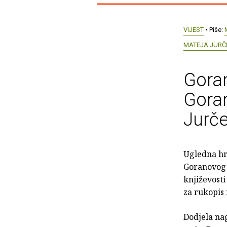
VIJEST
• Piše:
MATEJA JURČ
Goran
Goran
Jurče
Ugledna hr
Goranovog 
književost
za rukopis
Dodjela na