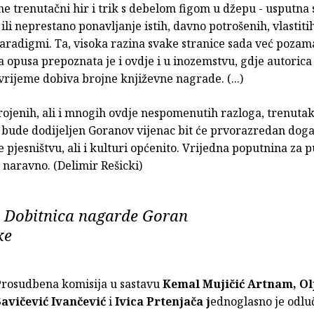
ne trenutačni hir i trik s debelom figom u džepu - usputna 
ili neprestano ponavljanje istih, davno potrošenih, vlastitih
paradigmi. Ta, visoka razina svake stranice sada već poza
 opusa prepoznata je i ovdje i u inozemstvu, gdje autorica
vrijeme dobiva brojne književne nagrade. (...)
rojenih, ali i mnogih ovdje nespomenutih razloga, trenutak
 bude dodijeljen Goranov vijenac bit će prvorazredan doga
pjesništvu, ali i kulturi općenito. Vrijedna poputnina za p
 naravno. (Delimir Rešicki)
: Dobitnica nagarde Goran
ke
Prosudbena komisija u sastavu
Kemal Mujičić Artnam, Ol
Savičević Ivančević
i
Ivica Prtenjača j
ednoglasno je odluč