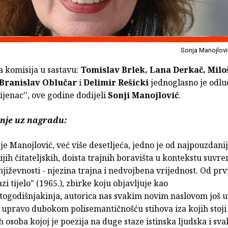
Sonja Manojlovi
 komisija u sastavu:
Tomislav Brlek, Lana Derkač, Milo
 Branislav Oblučar
i
Delimir Rešicki
jednoglasno je odlu
ijenac'', ove godine dodijeli
Sonji Manojlović
.
nje uz nagradu:
je Manojlović, već više desetljeća, jedno je od najpouzdanij
ijih čitateljskih, doista trajnih boravišta u kontekstu suv
jiževnosti - njezina trajna i nedvojbena vrijednost. Od prv
zi tijelo" (1965.), zbirke koju objavljuje kao
ogodišnjakinja, autorica nas svakim novim naslovom još u
 upravo dubokom polisemantičnošću stihova iza kojih stoji
ih osoba kojoj je poezija na duge staze istinska ljudska i sv