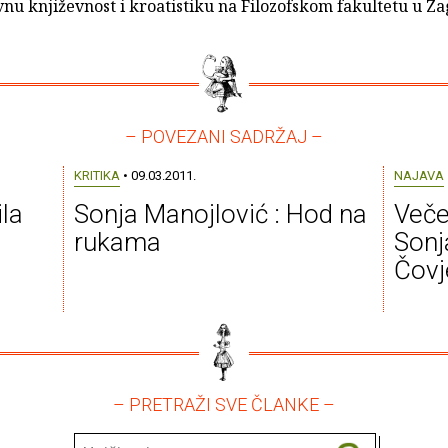
nu književnost i kroatistiku na Filozofskom fakultetu u Z
– POVEZANI SADRŽAJ –
KRITIKA
• 09.03.2011.
NAJAVA
la
Sonja Manojlović : Hod na
Veče
rukama
Sonj
Čovj
– PRETRAŽI SVE ČLANKE –