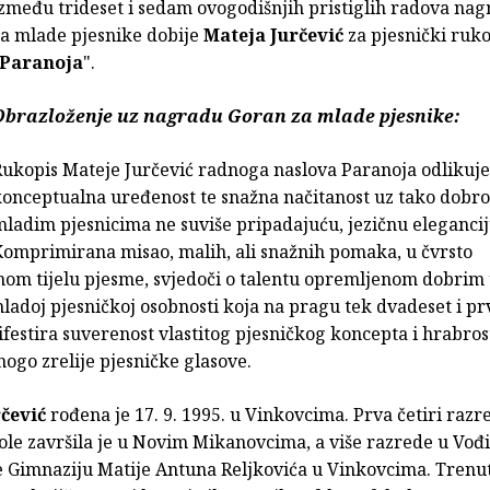
zmeđu trideset i sedam ovogodišnjih pristiglih radova na
za mlade pjesnike dobije
Mateja Jurčević
za pjesnički ruk
Paranoja
".
Obrazloženje uz nagradu Goran za mlade pjesnike:
Rukopis Mateje Jurčević radnoga naslova Paranoja odlikuj
onceptualna uređenost te snažna načitanost uz tako dobro
ladim pjesnicima ne suviše pripadajuću, jezičnu elegancij
omprimirana misao, malih, ali snažnih pomaka, u čvrsto
nom tijelu pjesme, svjedoči o talentu opremljenom dobrim
ladoj pjesničkoj osobnosti koja na pragu tek dvadeset i p
festira suverenost vlastitog pjesničkog koncepta i hrabros
ogo zrelije pjesničke glasove.
rčević
rođena je 17. 9. 1995. u Vinkovcima. Prva četiri razr
ole završila je u Novim Mikanovcima, a više razrede u Vođ
e Gimnaziju Matije Antuna Reljkovića u Vinkovcima. Trenu