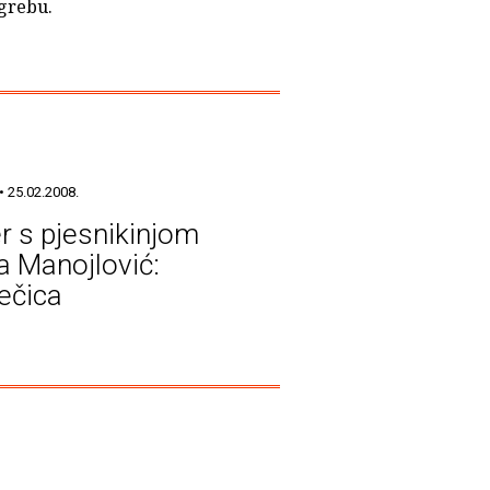
agrebu.
• 25.02.2008.
r s pjesnikinjom
a Manojlović:
ečica