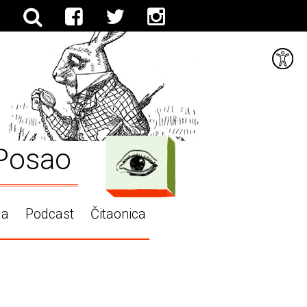
Posao
ga
Podcast
Čitaonica