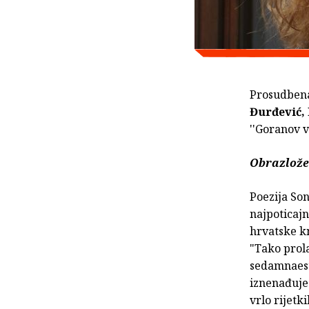
Prosudbena
Đurđević,
''Goranov v
Obrazlože
Poezija Son
najpoticajn
hrvatske kn
"Tako prola
sedamnaest
iznenađuje
vrlo rijetk