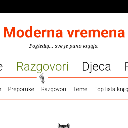
Moderna vremena
Pogledaj... sve je puno knjiga.
e
Razgovori
Djeca
e
Preporuke
Razgovori
Teme
Top lista knji