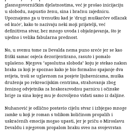
glasnogovorničkim djelatnostima, već je prošao inicijaciju
u slobodu, napustio ženu, sina i bračnu zajednicu.
Upoznajemo ga u trenutku kad je 'drugi muškarčev odlazak
od kuće', kako to nazivaju neki moji prijatelji, već
definitivna stvar, bez mnogo uvoda i objašnjavanja, što je
ujedno i velika fabularna prednost.
No, u svemu tome za Devalda nema puno sreće jer se kao
friški samac osjeća dezorijentirano, rasuto i pomalo
uplašeno. Njegova "apsolutna sloboda" koju je stekao nakon
braka za koji je spoznao kako je bio formalno spajanje dva
svijeta, troši se uglavnom na posjete ljubavnicama, muška
druženja po rekreacijskim centrima, strahovanja zbog
ženinog odvjetnika za brakorazvodnu parnicu i očinske
brige za sina kojeg mu je dozvoljeno viđati samo iz daljine.
Nuhanović je odlično postavio cijelu stvar i izbjegao mnoge
zamke u koji je roman s tolikom količinom propalih i
uskraćenih emocija mogao upasti, jer je priču o Miroslavu
Devaldu i njegovom propalom braku sveo na svojevrstan