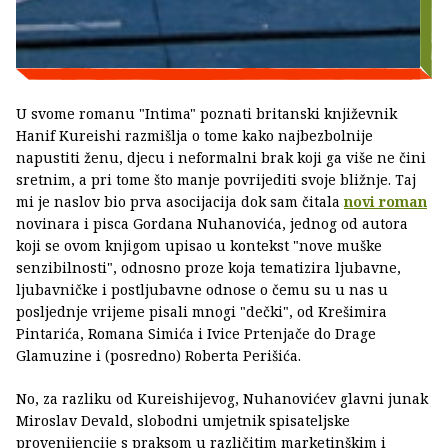
U svome romanu "Intima" poznati britanski književnik
Hanif Kureishi razmišlja o tome kako najbezbolnije
napustiti ženu, djecu i neformalni brak koji ga više ne čini
sretnim, a pri tome što manje povrijediti svoje bližnje. Taj
mi je naslov bio prva asocijacija dok sam čitala
novi roman
novinara i pisca Gordana Nuhanovića, jednog od autora
koji se ovom knjigom upisao u kontekst "nove muške
senzibilnosti", odnosno proze koja tematizira ljubavne,
ljubavničke i postljubavne odnose o čemu su u nas u
posljednje vrijeme pisali mnogi "dečki", od Krešimira
Pintarića, Romana Simića i Ivice Prtenjače do Drage
Glamuzine i (posredno) Roberta Perišića.
No, za razliku od Kureishijevog, Nuhanovićev glavni junak
Miroslav Devald, slobodni umjetnik spisateljske
provenijencije s praksom u različitim marketinškim i