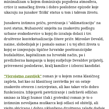
minimalizam u kojem dominiraju pogođena atmosfera,
crtice iz samačkog života i dobro posložene epizode koje
ukazuju na junakov 'friški' status u tom i takvom životu.
Junakovu intimnu priču, previranja i "aklimatizaciju" na
novi status, Nuhanović smješta na znakovitu podlogu
urbane svakodnevice u kojoj do izražaja dolazi i tzv.
društvene kontekstualizacija čitave priče. Miroslav Devald,
naime, slobodnjak je i pomalo samac i u toj sferi života u
kojoj se izmjenjuju tipične hrvatske posttranzicijske
budalaštine, kapitalizam na hrvatski način, pa i
predizborna kampanja u kojoj sudjeluje Devaldov prijatelj,
privremeni poslodavac, kralj kamilice i izborni kandidat.
"Vjerojatno zauvijek"
roman je u kojem nema klasičnog
zapleta, baš kao ni klasičnog završetka jer on ostaje
znakovito otvoren i neizvjestan, ali kao takav vrlo dobro
funkcionira. Izbjegavši patetiziranje i zadržavši odličan
smisao za blagi humor (čak i grotesku) roman je to o
intimnim nevoljama muškarca koji odlazi od obitelji, ali
vješto skicirano i dobro uklopljeno društveno zaleđe dodaje