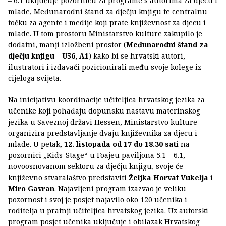
– 6.1 uključuje pozornicu za programe s autorima za djecu i
mlade, Međunarodni štand za dječju knjigu te centralnu
točku za agente i medije koji prate književnost za djecu i
mlade. U tom prostoru Ministarstvo kulture zakupilo je
dodatni, manji izložbeni prostor (
Međunarodni štand za
dječju knjigu – U56, A1
) kako bi se hrvatski autori,
ilustratori i izdavači pozicionirali među svoje kolege iz
cijeloga svijeta.
Na inicijativu koordinacije učiteljica hrvatskog jezika za
učenike koji pohađaju dopunsku nastavu materinskog
jezika u Saveznoj državi Hessen, Ministarstvo kulture
organizira predstavljanje dvaju književnika za djecu i
mlade. U petak,
12. listopada
od 17 do 18.30 sati
na
pozornici „Kids-Stage“ u Foajeu paviljona 5.1 – 6.1,
novoosnovanom sektoru za dječju knjigu, svoje će
književno stvaralaštvo predstaviti
Željka Horvat Vukelja
i
Miro Gavran
. Najavljeni program izazvao je veliku
pozornost i svoj je posjet najavilo oko 120 učenika i
roditelja u pratnji učiteljica hrvatskog jezika. Uz autorski
program posjet učenika uključuje i obilazak Hrvatskog