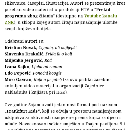
slikovnice, časopisi, ilustracije). Autori se prezentiraju kroz
poseban video materijal u produkciji HTV-a "
Prekid
programa zbog čitanja
" (dostupno na
Youtube kanalu
ZNK
), u sklopu kojeg autori čitaju najznačajnije ulomke
svojih književnih djela.
Odabrani autori su:
Kristian Novak
, Ciganin, ali najljepši
Slavenka Drakulić
,
Frida ili o boli
Miljenko Jergović
,
Rod
Ivana Sajko
,
Ljubavni roman
Edo Popović
,
Ponoćni boogie
Miro Gavran
,
Kafkin prijatelj
(za ovu priliku zasebno
snimljen video materijal u organizaciji Zajednice
nakladnika i knjižara pri HGK).
Ove godine Sajam uvodi jedan novi format pod nazivom
„Frankfurt Kids“
, koji se odvija u prostoru namijenjenom
isključivo za aktivnosti usmjerene prema knjizi za djecu i
mlade. Novoosnovani sektor smješten u Foajeu paviljona 5.1