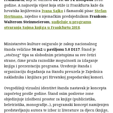
godine. A najnovija vijest koja stiže iz Frankfurta kaže da
hrvatska književnica
Ivana Sajko
i flamanski pisac
Stefan
Hertmans
, zajedno s njemačkim predsjednikom
Frankom-
Walterom Steinmeierom
,
sudjeluje u programu
otvaranja Sajma knjiga u Frankfurtu 2018
.
Ministarstvo kulture osiguralo je zakup nacionalnog
štanda veličine
56 m2
u
paviljonu 5.0 D117
. Štand je
„otočnog“ tipa sa slobodnim pristupima sa sve četiri
strane, čime pruža raznolike mogućnosti za izlaganje
knjiga i prezentaciju programa. Uređenje štanda i
organizaciju događanja na štandu preuzela je Zajednica
nakladnika i knjižara pri Hrvatskoj gospodarskoj komori.
Ovogodišnji vizualni identitet štanda nastavak je koncepta
započetog prošle godine. Štand osim poslovne zone
objedinjuje izložbeni prostor za knjige (publicistika,
beletristika, monografije...), programski koncept namijenjen
predstavljanju autora te izbor iz literature za djecu (knjige,