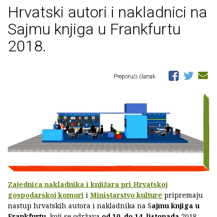
Hrvatski autori i nakladnici na
Sajmu knjiga u Frankfurtu
2018.
Preporuči članak
Zajednica nakladnika i knjižara pri Hrvatskoj
gospodarskoj komori
i
Ministarstvo kulture
pripremaju
nastup hrvatskih autora i nakladnika na S
ajmu knjiga u
Frankfurtu
, koji se održava
od 10. do 14. listopada
2018.