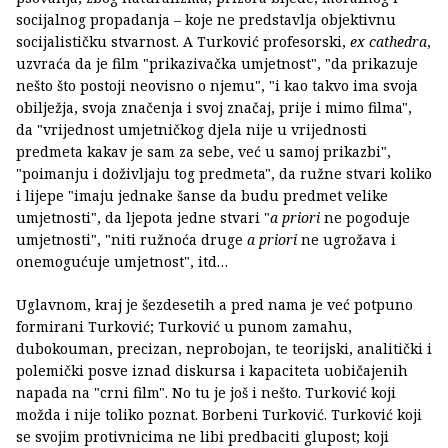
socijalnog propadanja – koje ne predstavlja objektivnu
socijalističku stvarnost. A Turković profesorski,
ex cathedra
,
uzvraća da je film "prikazivačka umjetnost", "da prikazuje
nešto što postoji neovisno o njemu", "i kao takvo ima svoja
obilježja, svoja značenja i svoj značaj, prije i mimo filma",
da "vrijednost umjetničkog djela nije u vrijednosti
predmeta kakav je sam za sebe, već u samoj prikazbi",
"poimanju i doživljaju tog predmeta", da ružne stvari koliko
i lijepe "imaju jednake šanse da budu predmet velike
umjetnosti", da ljepota jedne stvari "
a priori
ne pogoduje
umjetnosti", "niti ružnoća druge
a priori
ne ugrožava i
onemogućuje umjetnost", itd…
Uglavnom, kraj je šezdesetih a pred nama je već potpuno
formirani Turković; Turković u punom zamahu,
dubokouman, precizan, neprobojan, te teorijski, analitički i
polemički posve iznad diskursa i kapaciteta uobičajenih
napada na "crni film". No tu je još i nešto. Turković koji
možda i nije toliko poznat. Borbeni Turković. Turković koji
se svojim protivnicima ne libi predbaciti glupost; koji