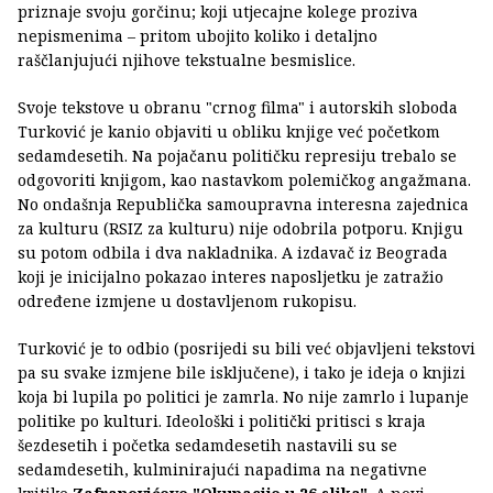
priznaje svoju gorčinu; koji utjecajne kolege proziva
nepismenima – pritom ubojito koliko i detaljno
raščlanjujući njihove tekstualne besmislice.
Svoje tekstove u obranu "crnog filma" i autorskih sloboda
Turković je kanio objaviti u obliku knjige već početkom
sedamdesetih. Na pojačanu političku represiju trebalo se
odgovoriti knjigom, kao nastavkom polemičkog angažmana.
No ondašnja Republička samoupravna interesna zajednica
za kulturu (RSIZ za kulturu) nije odobrila potporu. Knjigu
su potom odbila i dva nakladnika. A izdavač iz Beograda
koji je inicijalno pokazao interes naposljetku je zatražio
određene izmjene u dostavljenom rukopisu.
Turković je to odbio (posrijedi su bili već objavljeni tekstovi
pa su svake izmjene bile isključene), i tako je ideja o knjizi
koja bi lupila po politici je zamrla. No nije zamrlo i lupanje
politike po kulturi. Ideološki i politički pritisci s kraja
šezdesetih i početka sedamdesetih nastavili su se
sedamdesetih, kulminirajući napadima na negativne