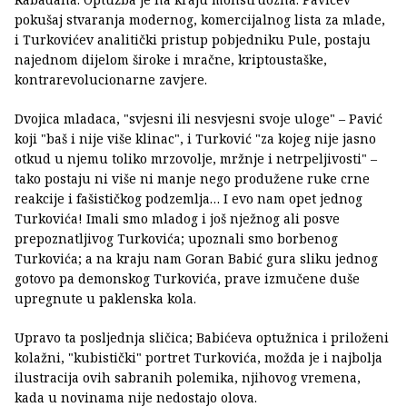
pokušaj stvaranja modernog, komercijalnog lista za mlade,
i Turkovićev analitički pristup pobjedniku Pule, postaju
najednom dijelom široke i mračne, kriptoustaške,
kontrarevolucionarne zavjere.
Dvojica mladaca, "svjesni ili nesvjesni svoje uloge" – Pavić
koji "baš i nije više klinac", i Turković "za kojeg nije jasno
otkud u njemu toliko mrzovolje, mržnje i netrpeljivosti" –
tako postaju ni više ni manje nego produžene ruke crne
reakcije i fašističkog podzemlja… I evo nam opet jednog
Turkovića! Imali smo mladog i još nježnog ali posve
prepoznatljivog Turkovića; upoznali smo borbenog
Turkovića; a na kraju nam Goran Babić gura sliku jednog
gotovo pa demonskog Turkovića, prave izmučene duše
upregnute u paklenska kola.
Upravo ta posljednja sličica; Babićeva optužnica i priloženi
kolažni, "kubistički" portret Turkovića, možda je i najbolja
ilustracija ovih sabranih polemika, njihovog vremena,
kada u novinama nije nedostajo olova.