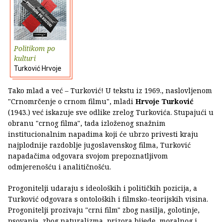
Politikom po
kulturi
Turković Hrvoje
Tako mlad a već – Turković! U tekstu iz 1969., naslovljenom
"Crnomrčenje o crnom filmu", mladi
Hrvoje Turković
(1943.) već iskazuje sve odlike zrelog Turkovića. Stupajući u
obranu "crnog filma", tada izloženog snažnim
institucionalnim napadima koji će ubrzo privesti kraju
najplodnije razdoblje jugoslavenskog filma, Turković
napadačima odgovara svojom prepoznatljivom
odmjerenošću i analitičnošću.
Progonitelji udaraju s ideoloških i političkih pozicija, a
Turković odgovara s ontoloških i filmsko-teorijskih visina.
Progonitelji prozivaju "crni film" zbog nasilja, golotinje,
psovanja, zbog naturalizma, prizora bijede, moralnog i