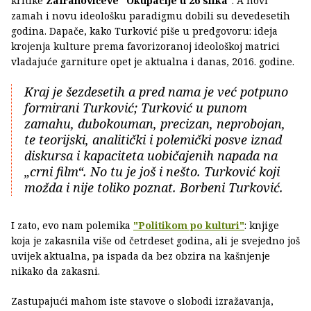
kritike
Zafranovićeve "Okupacije u 26 slika"
. A novi
zamah i novu ideološku paradigmu dobili su devedesetih
godina. Dapače, kako Turković piše u predgovoru: ideja
krojenja kulture prema favorizoranoj ideološkoj matrici
vladajuće garniture opet je aktualna i danas, 2016. godine.
Kraj je šezdesetih a pred nama je već potpuno
formirani Turković; Turković u punom
zamahu, dubokouman, precizan, neprobojan,
te teorijski, analitički i polemički posve iznad
diskursa i kapaciteta uobičajenih napada na
„crni film“. No tu je još i nešto. Turković koji
možda i nije toliko poznat. Borbeni Turković.
I zato, evo nam polemika
"Politikom po kulturi"
: knjige
koja je zakasnila više od četrdeset godina, ali je svejedno još
uvijek aktualna, pa ispada da bez obzira na kašnjenje
nikako da zakasni.
Zastupajući mahom iste stavove o slobodi izražavanja,