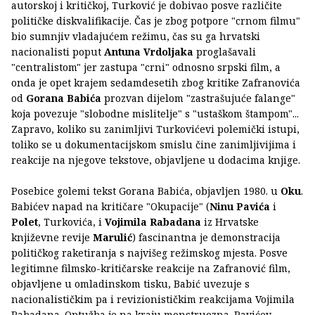
autorskoj i kritičkoj, Turković je dobivao posve različite
političke diskvalifikacije. Čas je zbog potpore "crnom filmu"
bio sumnjiv vladajućem režimu, čas su ga hrvatski
nacionalisti poput
Antuna Vrdoljaka
proglašavali
"centralistom" jer zastupa "crni" odnosno srpski film, a
onda je opet krajem sedamdesetih zbog kritike Zafranovića
od
Gorana Babića
prozvan dijelom "zastrašujuće falange"
koja povezuje "slobodne mislitelje" s "ustaškom štampom"...
Zapravo, koliko su zanimljivi Turkovićevi polemički istupi,
toliko se u dokumentacijskom smislu čine zanimljivijima i
reakcije na njegove tekstove, objavljene u dodacima knjige.
Posebice golemi tekst Gorana Babića, objavljen 1980. u
Oku
.
Babićev napad na kritičare "Okupacije" (
Ninu Pavića
i
Polet
, Turkovića, i
Vojimila Rabadana
iz Hrvatske
književne revije
Marulić
) fascinantna je demonstracija
političkog raketiranja s najvišeg režimskog mjesta. Posve
legitimne filmsko-kritičarske reakcije na Zafranović film,
objavljene u omladinskom tisku, Babić uvezuje s
nacionalističkim pa i revizionističkim reakcijama Vojimila
Rabadana. Optužba je na kraju monstruozna. Pavićev