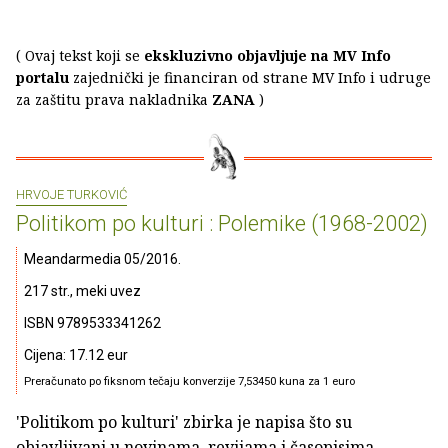
( Ovaj tekst koji se
ekskluzivno objavljuje na MV Info
portalu
zajednički je financiran od strane MV Info i udruge
za zaštitu prava nakladnika
ZANA
)
HRVOJE TURKOVIĆ
Politikom po kulturi : Polemike (1968-2002)
Meandarmedia 05/2016.
217 str., meki uvez
ISBN 9789533341262
Cijena: 17.12 eur
Preračunato po fiksnom tečaju konverzije 7,53450 kuna za 1 euro
'Politikom po kulturi' zbirka je napisa što su
objavljivani u novinama, revijama i časopisima