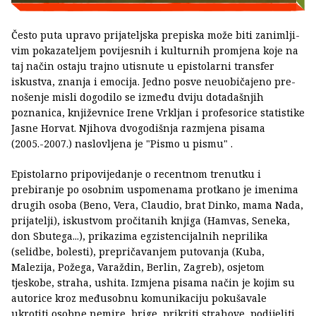
Često puta upravo prijateljska prepiska može biti zanimlji­
vim pokazateljem povi­jesnih i kulturnih promje­na koje na
taj način osta­ju trajno utisnute u epis­tolarni transfer
iskustva, znanja i emocija. Jedno posve neuobičajeno pre­
nošenje misli dogodilo se između dviju dotadašnjih
poznanica, književnice Irene Vrkljan i profesori­ce statistike
Jasne Horvat. Njihova dvogodišnja razmjena pisama
(2005.-2007.) naslovljena je "Pis­mo u pismu" .
Epistolarno pripovije­danje o recentnom tre­nutku i
prebiranje po osobnim uspomenama protkano je imenima
dru­gih osoba (Beno, Vera, Claudio, brat Dinko, ma­ma Nada,
prijatelji), is­kustvom pročitanih knji­ga (Hamvas, Seneka,
don Sbutega...), prikazima eg­zistencijalnih neprilika
(selidbe, bolesti), prepri­čavanjem putovanja (Ku­ba,
Malezija, Požega, Va­raždin, Berlin, Zagreb), osjetom
tjeskobe, straha, ushita. Izmjena pisama način je kojim su
autori­ce kroz međusobnu ko­munikaciju pokušavale
ukrotiti osobne nemire, brige, prikriti strahove, podijeliti