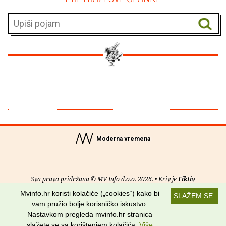
Moderna vremena
Sva prava pridržana © MV Info d.o.o. 2026. • Kriv je
Fiktiv
Mvinfo.hr koristi kolačiće („cookies“) kako bi
SLAŽEM SE
O nama
•
Pomoć
•
Uvjeti korištenja
•
RSS kanali
vam pružio bolje korisničko iskustvo.
Nastavkom pregleda mvinfo.hr stranica
Potraži nas na:
slažete se sa korištenjem kolačića.
Više