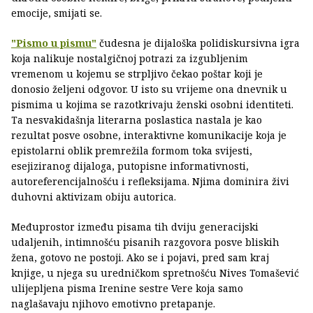
emocije, smijati se.
"Pismo u pismu"
ču­desna je dijaloška polidiskursivna igra
koja naliku­je nostalgičnoj potrazi za izgubljenim
vremenom u kojemu se strpljivo čekao poštar koji je
donosio željeni odgovor. U isto su vrijeme ona dnevnik u
pismima u kojima se ra­zotkrivaju ženski osobni identiteti.
Ta nesvakidašnja lite­rarna poslastica nastala je kao
rezultat posve osobne, interaktivne ko­munikacije koja je
episto­larni oblik premrežila for­mom toka svijesti,
esejiziranog dijaloga, putopisne informativnosti,
autoreferencijalnošću i refleksija­ma. Njima dominira živi
duhovni aktivizam obiju autorica.
Međuprostor između pisama tih dviju genera­cijski
udaljenih, intimnošću pisanih razgovora pos­ve bliskih
žena, gotovo ne postoji. Ako se i pojavi, pred sam kraj
knjige, u njega su uredničkom spretnošću Nives Tomašević
ulijepljena pisma Irenine sestre Vere koja samo
naglašavaju njihovo emotivno pretapanje.