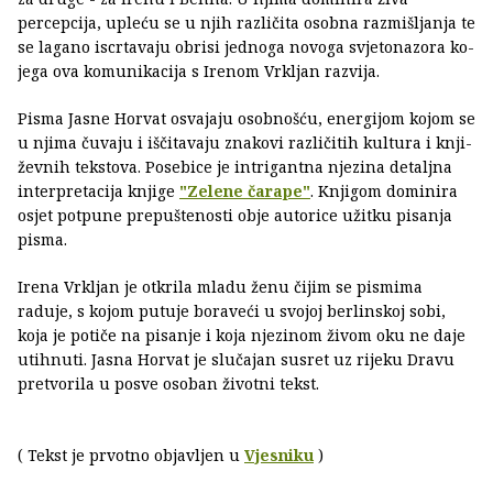
percepcija, upleću se u njih različita osobna raz­mišljanja te
se lagano iscrtavaju obrisi jednoga novoga svjetonazora ko­
jega ova komunikacija s Irenom Vrkljan razvija.
Pisma Jasne Horvat os­vajaju osobnošću, energi­jom kojom se
u njima ču­vaju i iščitavaju znakovi različitih kultura i knji­
ževnih tekstova. Posebice je intrigantna njezina de­taljna
interpretacija knji­ge
"Zelene čarape"
. Knji­gom dominira
osjet pot­pune prepuštenosti obje autorice užitku pisanja
pisma.
Irena Vrkljan je otkrila mladu ženu čijim se pis­mima
raduje, s kojom pu­tuje boraveći u svojoj berlinskoj sobi,
koja je potiče na pisanje i koja njezinom živom oku ne daje
utihnuti. Jasna Horvat je slučajan susret uz rijeku Dravu
pretvorila u posve osoban životni tek­st.
( Tekst je prvotno objavljen u
Vjesniku
)