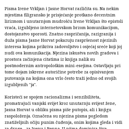
Pisma Irene Vrkljan i Jasne Horvat različita su. Na nekim
mjestima fili­gransko je prisjećanje protkano decentnim
lirizmom i unutarnjom mu­drošću Irene Vrkljan što epistoli
vraća, izgubljeno internetovskom brzom komunikacijom,
dosto­janstvo sporosti. Znatno raspričanija, razigranija i
duža pisma Jasne Horvat pokazuju raspršenost nje­zinih
interesa kojima pri­kriva zadovoljstvo i osje­ćaj sreće koji joj
nudi ova komunikacija. Njezina is­kustva novih gradova i
prostora začinjena citati­ma iz knjiga nalik su
postmodernim antropološ­kim mini-esejima. Osta­vljaju pri
tome dojam is­krene autoričine potrebe za opisivanjem
putovanja na kojima ona vrlo često traži jedno od svojih
izgu­bljenih "ja".
Koristeći se spojem ra­cionalizma i senzibiliteta,
promatrajući vanjski svijet kroz unutarnju svijest žene,
Jasna Horvat u obli­ku pisma piše putopis, ali i knjigu
raspoloženja. Oz­načena su njezina pisma pogledom
znatiželjnih očiju punim čuđenja, onim kojima gleda i vidi
za druge - za Irenu i Benna. U njima dominira živa