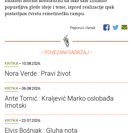
nažalost moram konstatirati da iako sam iznimno
popustljiva glede ideje i teme, ispred realizacije ipak
postavljam čvrstu remetinečku rampu.
Preporuči članak
– POVEZANI SADRŽAJ –
KRITIKA
• 10.08.2026.
Nora Verde : Pravi život
KRITIKA
• 06.08.2026.
Ante Tomić : Kraljević Marko oslobađa
Imotski
KRITIKA
• 23.07.2026.
Elvis Bošnjak : Gluha nota