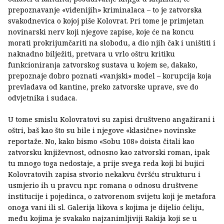
prepoznavanje «viđenijih» kriminalaca – to je zatvorska
svakodnevica o kojoj piše Kolovrat. Pri tome je primjetan
novinarski nerv koji njegove zapise, koje će na koncu
morati prokrijumčariti na slobodu, a dio njih čak i uništiti i
naknadno bilježiti, pretvara u vrlo oštru kritiku
funkcioniranja zatvorskog sustava u kojem se, dakako,
prepoznaje dobro poznati «vanjski» model – korupcija koja
prevladava od kantine, preko zatvorske uprave, sve do
odvjetnika i sudaca.
U tome smislu Kolovratovi su zapisi društveno angažirani i
oštri, baš kao što su bile i njegove «klasične» novinske
reportaže. No, kako bismo «Sobu 108» doista čitali kao
zatvorsku književnost, odnosno kao zatvorski roman, ipak
tu mnogo toga nedostaje, a prije svega reda koji bi bujici
Kolovratovih zapisa stvorio nekakvu čvršću strukturu i
usmjerio ih u pravcu npr. romana o odnosu društvene
institucije i pojedinca, o zatvorenom svijetu koji je metafora
onoga vani ili sl. Galerija likova s kojima je dijelio ćeliju,
među kojima je svakako najzanimljiviji Rakija koji se u