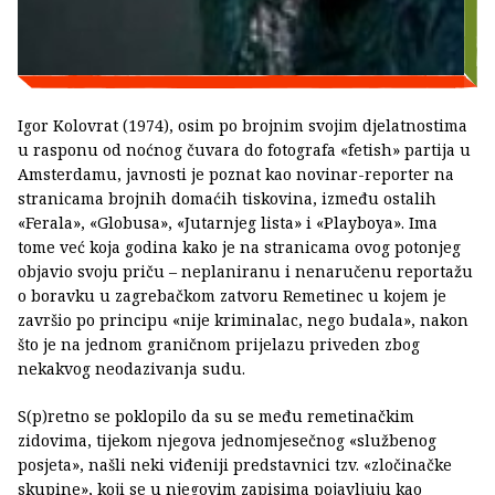
Igor Kolovrat (1974), osim po brojnim svojim djelatnostima
u rasponu od noćnog čuvara do fotografa «fetish» partija u
Amsterdamu, javnosti je poznat kao novinar-reporter na
stranicama brojnih domaćih tiskovina, između ostalih
«Ferala», «Globusa», «Jutarnjeg lista» i «Playboya». Ima
tome već koja godina kako je na stranicama ovog potonjeg
objavio svoju priču – neplaniranu i nenaručenu reportažu
o boravku u zagrebačkom zatvoru Remetinec u kojem je
završio po principu «nije kriminalac, nego budala», nakon
što je na jednom graničnom prijelazu priveden zbog
nekakvog neodazivanja sudu.
S(p)retno se poklopilo da su se među remetinačkim
zidovima, tijekom njegova jednomjesečnog «službenog
posjeta», našli neki viđeniji predstavnici tzv. «zločinačke
skupine», koji se u njegovim zapisima pojavljuju kao