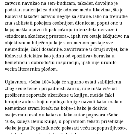
zatvoru navukao na zen-budizam, također, dovoljno je
podatan materijal za dublje odnose među likovima, što je
Kolovrat također ostavio negdje sa strane. Iako na trenutke
zna zablistati pokojom osobnijom dionicom, poput one u
kojoj mašta o pivu ili pak jačanju intenziteta nervoze i
«sindroma skučenog prostora», ipak sve ostaje isključivo na
objektivnom bilježenju koje s vremenom postaje sve
neurednije, čak i dosadnije. Zavirivanje u drugi svijet, koje
Kolovrat detektira kao jednu od «pozitiva» boravka u
Remetincu i dobrodošlu inspiraciju, ipak nije uronilo
većim literarnim plodom.
Uglavnom, «Soba 108» koja će sigurno ostati zabilježena
zbog svoje teme i pripadnosti žanru, nije ništa više od
proširene reportaže ukoričene u knjigu, možda čak i
terapije autora koji u epilogu knjige navodi kako «nakon
Remetinca stvari kreću na bolje» i kako je doživio
svojevrsnu osobnu katarzu. Iako autor pogovora «Sobe
108», kolega Denis Kuljiš, u popratnom tekstu priželjkuje
«kako Jagna Pogačnik neće pokazati veću nepopustljivost»,