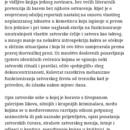
je vidljivo knjiga jednog novinara, bez većih literarnih
pretenzija ili barem bez njihova ostvarenja. Riječ je o
svojevrsnoj oduljoj reportaži nastaloj na osnovu vlastitog
neplaniranog iskustva u Remetincu koju ispisuje u prvom
licu jednine i pri tome naglasak stavlja na funkcioniranje
unutrašnjosti vlastite zatvorske ćelije i zatvora kao takvog,
a mnogo manje na nekakvu introspekciju kakva se očekuje
u sličnim situacijama i koja bi ovo štivo usmjeravala prema
pravoj dnevničkoj prozi. Uz mnoštvo doslovnih ponavljanja
(gotovo identičnih rečenica kojima se opisuju neki
zatvorski rituali i pravila), očito «pobjeglih» zbog
dekoncentriranosti, Kolovrat razotkriva mehanizme
funkcioniranja zatvorskog života od trenutka kad je
priveden, do izlaska nakon mjesec dana.
Opis zatvorske sobe u kojoj je boravio s živopisnom
galerijom likova, sitnijih i krupnijih kriminalaca, među
kojima se u međuvremenu razvijaju odnosi potpunog
animoziteta ili pak naznake prijateljstva, opisi ponašanja
zatvorskih čuvara, strahote zatvorskog menija, šetnje i
odlasci u kantinu, posuđivanje knjiga u knjižnici, te