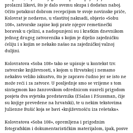
prolazni likovi, što je dalo svemu skupa i dodatan naboj.
Očito potaknut dobrom recepcijom te svoje novinske priče,
Kolovrat je nedavno, u vlastitoj naknadi, objavio «Sobu
108», zatvorske zapise koji prate njegov remetinečki
boravak u cjelini, a nadopunjeni su i kratkim dnevnikom
jednog drugog zatvorenika s kojim je dijelio zajedničku
ćeliju i s kojim se nekako našao na zajedničkoj valnoj
duljini.
Kolovratova «Soba 108» tako se upisuje u kontekst tzv.
zatvorske književnosti, s kojom u Hrvatskoj i nemamo
nekakvo veliko iskustvo, što je zapravo čudno jer se isto ne
može reći i za zatvore. U posljednje smo se vrijeme s tom
sintagmom kao žanrovskom odrednicom susreli prigodom
posjeta dva svjetska predstavnika (F.Salas i P.Sussman, čije
su knjige prevedene na hrvatski), te u nekim tekstovima
Julienne Bušić koja se bavi «književnošću iza rešetaka».
Kolovratova «Soba 108», opremljena i prigodnim
fotografskim i dokumentarističkim materijalom, ipak, posve