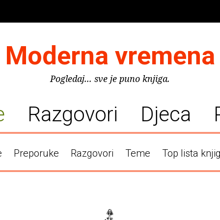
Moderna vremena
Pogledaj... sve je puno knjiga.
e
Razgovori
Djeca
e
Preporuke
Razgovori
Teme
Top lista knji