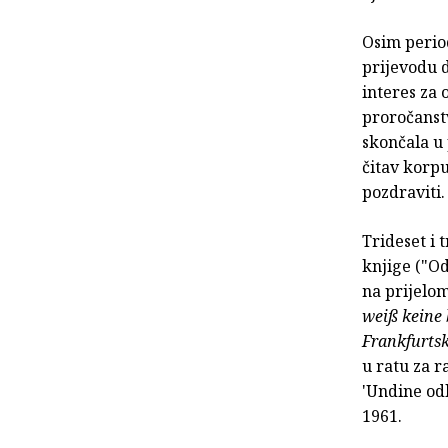
Osim perio
prijevodu 
interes za
proročanst
skončala u 
čitav korpu
pozdraviti.
Trideset i 
knjige ("Od
na prijelo
weiß keine 
Frankfurts
u ratu za 
'Undine odl
1961.