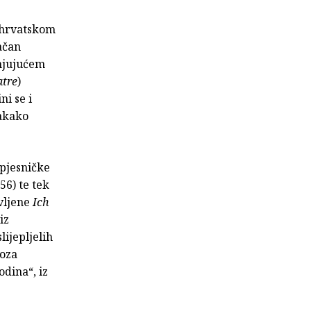
u hrvatskom
ačan
unjujućem
atre
)
ni se i
vakako
 pjesničke
56) te tek
vljene
Ich
iz
ijepljelih
poza
odina“, iz