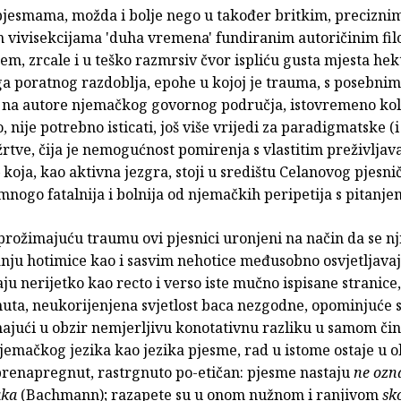
 pjesmama, možda i bolje nego u također britkim, precizni
im vivisekcijama 'duha vremena' fundiranim autoričinim fi
m, zrcale i u teško razmrsiv čvor ispliću gusta mjesta hek
a poratnog razdoblja, epohe u kojoj je trauma, s posebnim
na autore njemačkog govornog područja, istovremeno kol
, nije potrebno isticati, još više vrijedi za paradigmatske (i
žrtve, čija je nemogućnost pomirenja s vlastitim preživlja
 koja, kao aktivna jezgra, stoji u središtu Celanovog pjesn
mnogo fatalnija i bolnija od njemačkih peripetija s pitanje
prožimajuću traumu ovi pjesnici uronjeni na način da se nj
anju hotimice kao i sasvim nehotice međusobno osvjetljavaj
ju nerijetko kao recto i verso iste mučno ispisane stranice, 
nuta, neukorijenjena svjetlost baca nezgodne, opominjuće 
majući u obzir nemjerljivu konotativnu razliku u samom či
emačkog jezika kao jezika pjesme, rad u istome ostaje u o
prenapregnut, rastrgnuto po-etičan: pjesme nastaju
ne ozna
aka
(Bachmann); razapete su u onom nužnom i ranjivom
sk