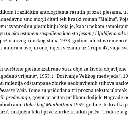
dikom i različitim antologijama rasutih proza i pjesama, 
donedavno smo mogli čitati tek kratki roman "Malina". Poj
 ovu izvanrednu pjesnikinju koja je, kao u nekom samoisp
vu (
a ako ostanem raspaljena kao što jesam / i ljubljena od v
požaru svog rimskog stana 1973. godine, ali istovremeno či
s autora u ovoj ili onoj mjeri vezanih uz Grupu 47, valja s
tri uvrštene pjesme izabrane su iz obje za života objavljene
gođeno vrijeme“, 1953. i "Dozivanje Velikog medvjeda“, 19
mu milenija odštampane zbirke neobjavljenih stihova naslo
bessere Welt
. Tome su pridodana tri prozna teksta: ulomak 
kih predavanja
, govor pročitan prilikom dodjele Nagrade osl
radiodramu
Dobri bog Manhattana
1959. godine, te kratka 
azi', zaključni tekst prve zbirke kratkih priča "Trideseta g