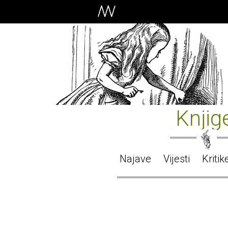
Knjig
Najave
Vijesti
Kritik