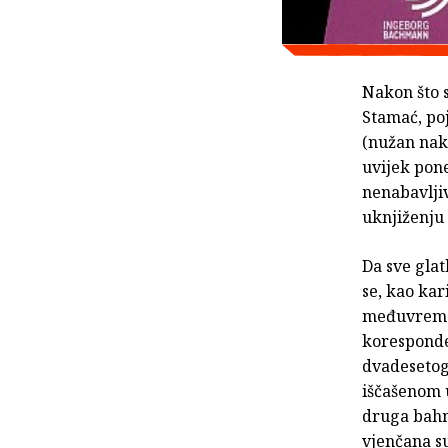
Nakon što 
Stamać, poj
(nužan nako
uvijek pon
nenabavlji
uknjiženju
Da sve glat
se, kao kar
međuvreme
koresponde
dvadesetog
iščašenom 
druga bahm
vjenčana s