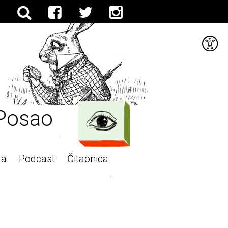
Posao
ga
Podcast
Čitaonica