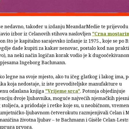
se nedavno, također u izdanju MeandarMedie te prijevodu
avio izbor iz Celanovih stihova naslovljen
"Crna mostari
n što je kapitalno sarajevsko izdanje iz 1975., koje se po B
egdje dade kupiti za kakav nenovac, postalo kod nas prakti
vo), na neki način logičan korak vodio je k dugoočekivano
 pjesama Ingeborg Bachmann.
ko legne na svoje mjesto, ako tu ičeg glatkog i lakog ima, 
ika koja nedostaje, iz iste prevoditeljske manufakture u
nu odaslana knjiga
"Vrijeme srca"
. Potonja objedinjuje
nciju dvoje ljubavnika, moguće najvećih njemačkih pjesn
 stoljeća, a pridodaje i retke koje su, u neobičnom, vrem
umjetničko-ljubavnom četverokutu razmjenjivali Celan i M
aničina životna ljubav – te Bachmann i Gisèle Celan-Lest
upruga prvoga.