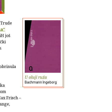
 Trude
na“
iH još
čki
m
pobrinula
U oluji ruža
Bachmann Ingeborg
ika
enom
ax Frisch –
range,