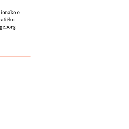
 ionako o
rafičko
Ingeborg