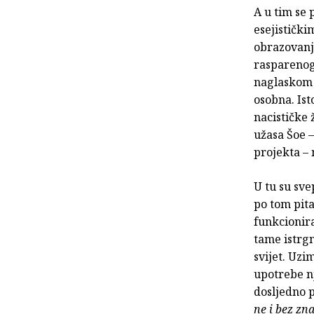
A u tim se
esejističk
obrazovanje
rasparenog
naglaskom 
osobna. Isto
nacističke 
užasa Šoe –
projekta – 
U tu su sve
po tom pit
funkcionira
tame istrg
svijet. Uzi
upotrebe nj
dosljedno 
ne i bez zn