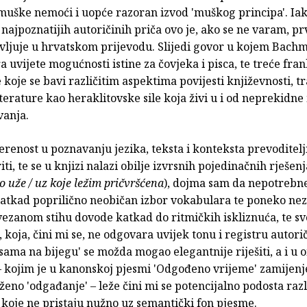
uške nemoći i uopće razoran izvod 'muškog principa'. Iako
 najpoznatijih autoričinih priča ovo je, ako se ne varam, pr
avljuje u hrvatskom prijevodu. Slijedi govor u kojem Bach
 uvijete mogućnosti istine za čovjeka i pisca, te treće fra
koje se bavi različitim aspektima povijesti književnosti, tr
literature kao heraklitovske sile koja živi u i od neprekidne
anja.
erenost u poznavanju jezika, teksta i konteksta prevoditelj
ti, te se u knjizi nalazi obilje izvrsnih pojedinačnih rješenj
o uže / uz koje ležim pričvršćena
), dojma sam da nepotrebn
 katkad poprilično neobičan izbor vokabulara te poneko n
vezanom stihu dovode katkad do ritmičkih iskliznuća, te s
, koja, čini mi se, ne odgovara uvijek tonu i registru autori
sama na bijegu' se možda mogao elegantnije riješiti, a i u
 – kojim je u kanonskoj pjesmi 'Odgođeno vrijeme' zamijen
ženo 'odgađanje' – leže čini mi se potencijalno podosta razl
 koje ne pristaju nužno uz semantički fon pjesme.