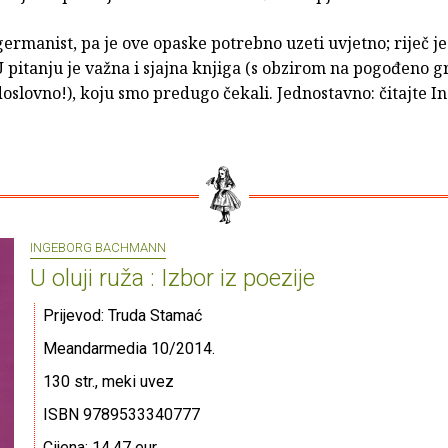
ermanist, pa je ove opaske potrebno uzeti uvjetno; riječ je
 pitanju je važna i sjajna knjiga (s obzirom na pogođeno g
 doslovno!), koju smo predugo čekali. Jednostavno: čitajte 
.
INGEBORG BACHMANN
U oluji ruža : Izbor iz poezije
Prijevod: Truda Stamać
Meandarmedia 10/2014.
130 str., meki uvez
ISBN 9789533340777
Cijena: 14.47 eur