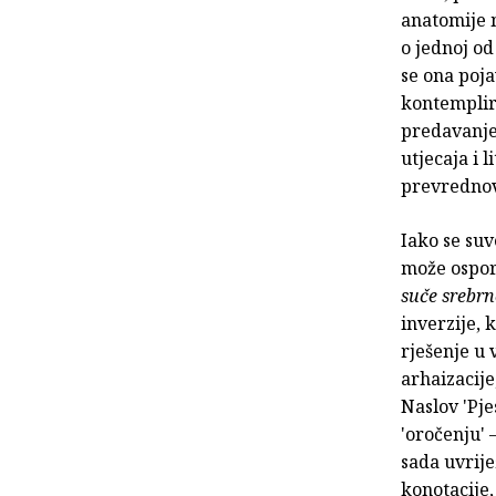
anatomije m
o jednoj od
se ona poj
kontemplira
predavanje 
utjecaja i 
prevrednov
Iako se suv
može ospori
suče srebrn
inverzije,
rješenje u 
arhaizacije
Naslov 'Pje
'oročenju'
sada uvrije
konotacije,