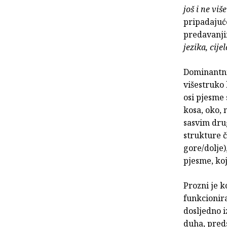
još i ne više
pripadajuće
predavanj
jezika, cije
Dominantni 
višestruko
osi pjesme 
kosa, oko, 
sasvim drug
strukture 
gore/dolje)
pjesme, ko
Prozni je k
funkcionira
dosljedno 
duha, pred