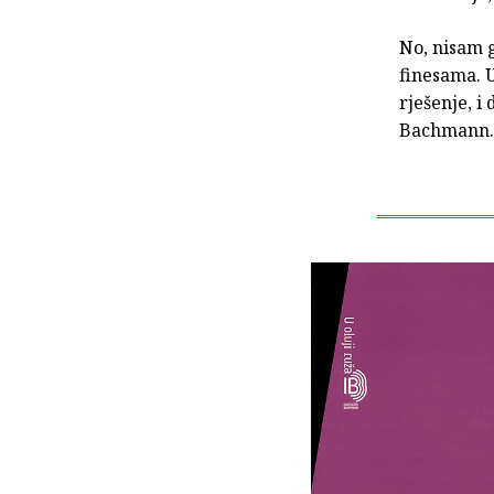
No, nisam g
finesama. U
rješenje, i
Bachmann