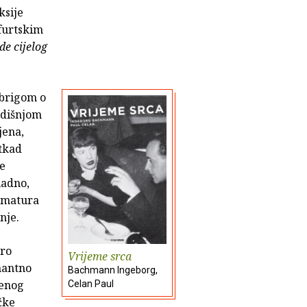
ksije
kfurtskim
de cijelog
 brigom o
edišnjom
jena,
atkad
ke
ladno,
armatura
anje.
bro
Vrijeme srca
inantno
Bachmann Ingeborg,
denog
Celan Paul
čke