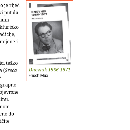
 je riječ
vi put da
mann
nkfurtsko
adicije,
 mijene i
ici teško
Dnevnik 1966-1971
a (
Sreća
Frisch Max
e
ezgrapno
vojevrsne
činu.
 onom
jeno do
ičite