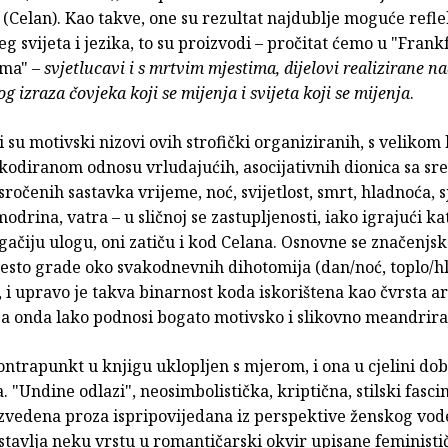
(Celan). Kao takve, one su rezultat najdublje moguće refle
g svijeta i jezika, to su proizvodi – pročitat ćemo u "Fran
ima" –
svjetlucavi i s mrtvim mjestima, dijelovi realizirane na
log izraza čovjeka koji se mijenja i svijeta koji se mijenja
.
su motivski nizovi ovih strofički organiziranih, s velikom
 kodiranom odnosu vrludajućih, asocijativnih dionica sa sr
sročenih sastavka vrijeme, noć, svijetlost, smrt, hladnoća, s
modrina, vatra – u sličnoj se zastupljenosti, iako igrajući k
ačiju ulogu, oni zatiču i kod Celana. Osnovne se značenjs
često grade oko svakodnevnih dihotomija (dan/noć, toplo/h
, i upravo je takva binarnost koda iskorištena kao čvrsta 
ja onda lako podnosi bogato motivsko i slikovno meandrir
ontrapunkt u knjigu uklopljen s mjerom, i ona u cjelini do
. "Undine odlazi", neosimbolistička, kriptična, stilski fasc
izvedena proza ispripovijedana iz perspektive ženskog vo
stavlja neku vrstu u romantičarski okvir upisane feministi