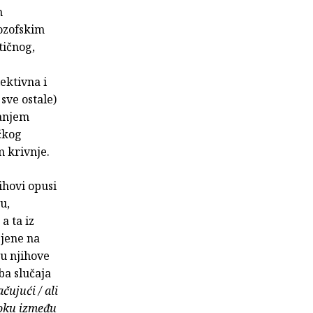
m
lozofskim
tičnog,
ektivna i
 sve ostale)
vanjem
ičkog
m krivnje.
ihovi opusi
u,
a ta iz
sjene na
nu njihove
ba slučaja
čujući / ali
oku između