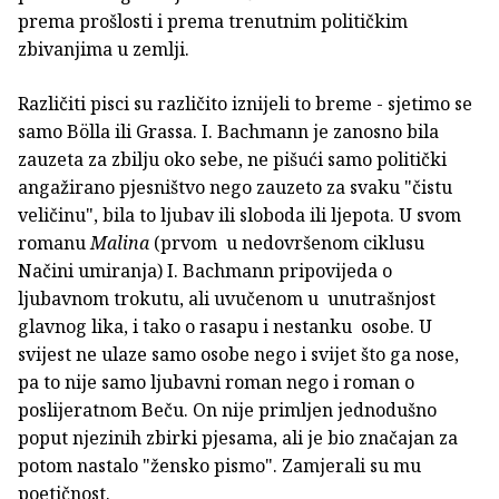
prema prošlosti i prema trenutnim političkim
zbivanjima u zemlji.
Različiti pisci su različito iznijeli to breme - sjetimo se
samo Bölla ili Grassa. I. Bachmann je zanosno bila
zauzeta za zbilju oko sebe, ne pišući samo politički
angažirano pjesništvo nego zauzeto za svaku "čistu
veličinu", bila to ljubav ili sloboda ili ljepota. U svom
romanu
Malina
(prvom u nedovršenom ciklusu
Načini umiranja) I. Bachmann pripovijeda o
ljubavnom trokutu, ali uvučenom u unutrašnjost
glavnog lika, i tako o rasapu i nestanku osobe. U
svijest ne ulaze samo osobe nego i svijet što ga nose,
pa to nije samo ljubavni roman nego i roman o
poslijeratnom Beču. On nije primljen jednodušno
poput njezinih zbirki pjesama, ali je bio značajan za
potom nastalo "žensko pismo". Zamjerali su mu
poetičnost.