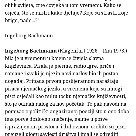
oblik svijeta, crte čovjeka u tom vremenu. Kako se
osjeća, što se misli i kako djeluje? Koje su strasti, koje
brige, nade...?"
Ingeborg Bachmann
Ingeborg Bachmann
(Klagenfurt 1926. - Rim 1973.)
bila je u vremenu u kojem je živjela slavna
književnica. Pisala je pjesme, radio igre, priče i
romane i svaki je njezin novi naslov bio ili postao
događaj. Pripada prvom poslijeratnom naraštaju
pisaca njemačkog jezika u vremenu koje su mnogi
pisci osjećali kao nultu točku njemačke književnosti,
što je odmah nalog za nov početak. To pak navodi na
pomisao o politički angažiranoj poeziji što u ono doba
ima posve doslovno značenje, naime u posve
ispražnjenom prostoru, i duhovnom, osobito su pisci
preuzeli ulogu savjesti društva i imali se odrediti