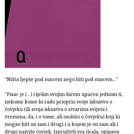
"Ništa ljepše pod suncem nego biti pod suncem..."
"Pisac je (...) cijelim svojim bićem upućen jednom ti,
nekome kome bi rado priopćio svoje iskustvo o
čovjeku (ili svoja iskustva o stvarima svijeta i
vremena, da, i o tome, ali osobito o čovjeku) koji bi
mogao biti on sam i drugi i u kojem je on sam ali i
drugi najviše čovjek. Ispruživši sva ticala, opipava