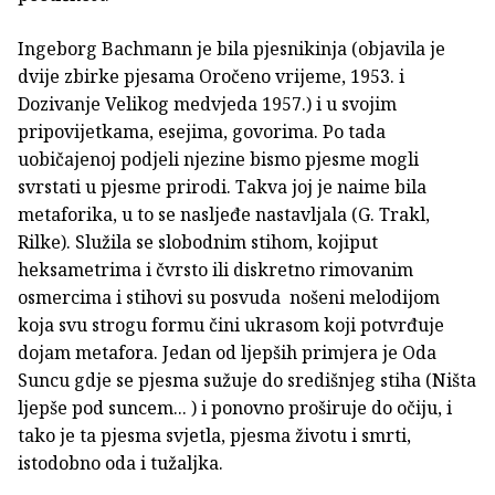
Ingeborg Bachmann je bila pjesnikinja (objavila je
dvije zbirke pjesama Oročeno vrijeme, 1953. i
Dozivanje Velikog medvjeda 1957.) i u svojim
pripovijetkama, esejima, govorima. Po tada
uobičajenoj podjeli njezine bismo pjesme mogli
svrstati u pjesme prirodi. Takva joj je naime bila
metaforika, u to se nasljeđe nastavljala (G. Trakl,
Rilke). Služila se slobodnim stihom, kojiput
heksametrima i čvrsto ili diskretno rimovanim
osmercima i stihovi su posvuda nošeni melodijom
koja svu strogu formu čini ukrasom koji potvrđuje
dojam metafora. Jedan od ljepših primjera je Oda
Suncu gdje se pjesma sužuje do središnjeg stiha (Ništa
ljepše pod suncem... ) i ponovno proširuje do očiju, i
tako je ta pjesma svjetla, pjesma životu i smrti,
istodobno oda i tužaljka.