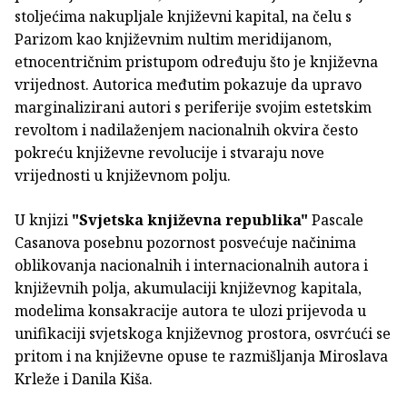
stoljećima nakupljale književni kapital, na čelu s
Parizom kao književnim nultim meridijanom,
etnocentričnim pristupom određuju što je književna
vrijednost. Autorica međutim pokazuje da upravo
marginalizirani autori s periferije svojim estetskim
revoltom i nadilaženjem nacionalnih okvira često
pokreću književne revolucije i stvaraju nove
vrijednosti u književnom polju.
U knjizi
"Svjetska književna republika"
Pascale
Casanova posebnu pozornost posvećuje načinima
oblikovanja nacionalnih i internacionalnih autora i
književnih polja, akumulaciji književnog kapitala,
modelima konsakracije autora te ulozi prijevoda u
unifikaciji svjetskoga književnog prostora, osvrćući se
pritom i na književne opuse te razmišljanja Miroslava
Krleže i Danila Kiša.